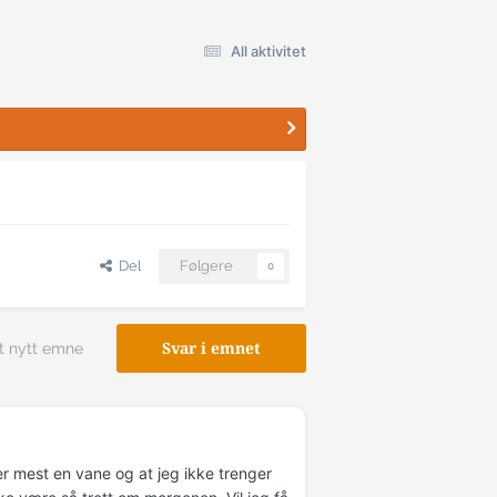
All aktivitet
Del
Følgere
0
t nytt emne
Svar i emnet
er mest en vane og at jeg ikke trenger