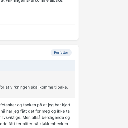
at virkningen skal komme tilbake.
Forfatter
r at virkningen skal komme tilbake.
fetanker og tanken på at jeg har kjørt
å har jeg fått det for meg og ikke ta
r livsviktige. Men altså beroligende og
adde fått termitter på kjøkkenbenken