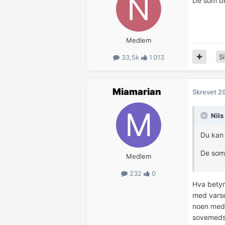
De som br
Medlem
Si
33,5k
1 013
Miamarian
Skrevet
29
Nils
Du kan 
De som 
Medlem
232
0
Hva betyr 
med varse
noen medis
sovemeds 