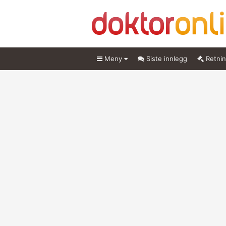
Meny
Siste innlegg
Retnin