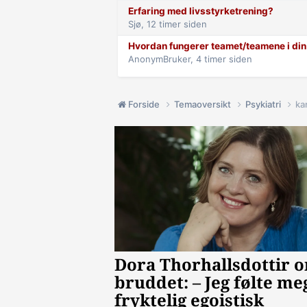
Erfaring med livsstyrketrening?
Sjø,
12 timer siden
Hvordan fungerer teamet/teamene i d
AnonymBruker,
4 timer siden
Forside
Temaoversikt
Psykiatri
ka