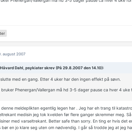
uker Phenergan/Vallergan må hd 3-5 dager pause ca hver 4 uke for 
ter
. august 2007
 Håvard Dahl, psykiater skrev (På 29.8.2007 den 14.10):
slutte med en gang. Etter 4 uker har den ingen effekt på søvn.
bruker Phenergan/Vallergan må hd 3-5 dager pause ca hver 4 uke fo
denne meldeplikten egentlig legen har . Jeg har eh trang til katastro
ltrekant medisin jeg tok kvelden før flere ganger skremmer meg. Så n
iner med varseltrekant. Better safe than sorry. En ting er hvis det e
bør en jo klare seg uten om nødvendig. I går så trodde jeg at jeg h