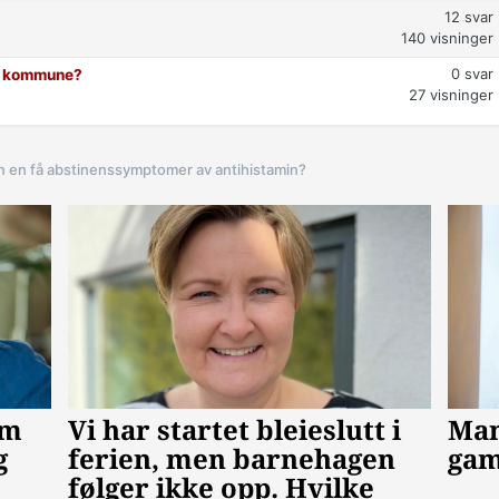
12
svar
140
visninger
0
svar
in kommune?
27
visninger
n en få abstinenssymptomer av antihistamin?