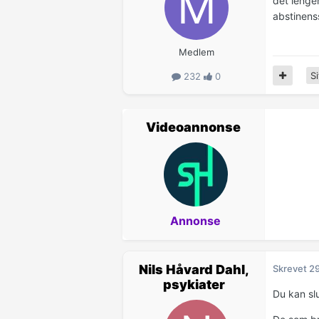
det lenger
abstinens
Medlem
Si
232
0
Videoannonse
Annonse
Nils Håvard Dahl,
Skrevet
29
psykiater
Du kan sl