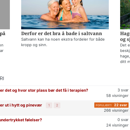
 på
Derfor er det bra å bade i saltvann
Hage
og s
Saltvann kan ha noen ekstra fordeler for både
kropp og sinn.
en
Det e
ar
beskj
hage,
ditt 
RI
3
svar
 er det og hvor stor plass bør det få i terapien?
58
visninger
er ut i hytt og pinevær
22
svar
1
2
266
visninger
0
svar
undertrykket følelser?
24
visninger