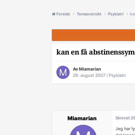
Forside
Temaoversikt
Psykiatri
ka
kan en få abstinenssy
Av Miamarian
29. august 2007
i
Psykiatri
Miamarian
Skrevet
29
Jeg har ly