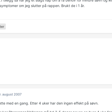
.I tillegg så har jeg et slags håp om å få behov for mindre søvn og i
symptomer om jeg slutter på rappen. Brukt de i 1 år.
ter
. august 2007
utte med en gang. Etter 4 uker har den ingen effekt på søvn.