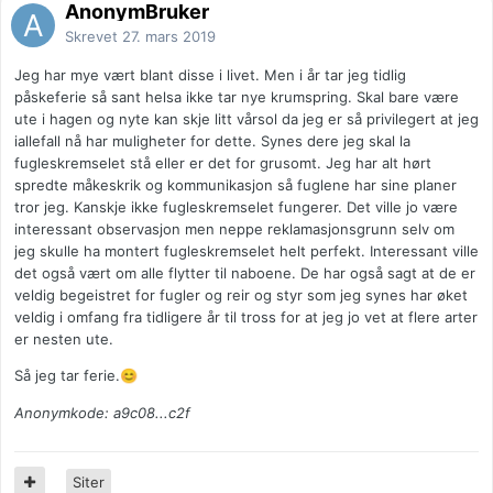
AnonymBruker
Skrevet
27. mars 2019
Jeg har mye vært blant disse i livet. Men i år tar jeg tidlig
påskeferie så sant helsa ikke tar nye krumspring. Skal bare være
ute i hagen og nyte kan skje litt vårsol da jeg er så privilegert at jeg
iallefall nå har muligheter for dette. Synes dere jeg skal la
fugleskremselet stå eller er det for grusomt. Jeg har alt hørt
spredte måkeskrik og kommunikasjon så fuglene har sine planer
tror jeg. Kanskje ikke fugleskremselet fungerer. Det ville jo være
interessant observasjon men neppe reklamasjonsgrunn selv om
jeg skulle ha montert fugleskremselet helt perfekt. Interessant ville
det også vært om alle flytter til naboene. De har også sagt at de er
veldig begeistret for fugler og reir og styr som jeg synes har øket
veldig i omfang fra tidligere år til tross for at jeg jo vet at flere arter
er nesten ute.
Så jeg tar ferie.
😊
Anonymkode: a9c08...c2f
Siter