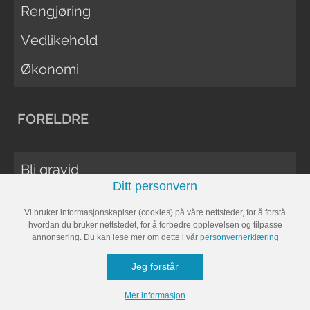
Rengjøring
Vedlikehold
Økonomi
FORELDRE
Bli gravid
Ditt personvern
Gravid
Vi bruker informasjonskaplser (cookies) på våre nettsteder, for å forstå
Navneguiden
hvordan du bruker nettstedet, for å forbedre opplevelsen og tilpasse
annonsering. Du kan lese mer om dette i vår
personvernerklæring
Uke for uke
Jeg forstår
Baby
Mer informasjon