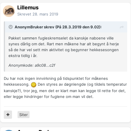
Lillemus
Skrevet
28. mars 2019
AnonymBruker skrev (På 28.3.2019 den 9.02):
Pakket sammen fugleskremselet da kanskje naboene ville
synes dårlig om det. Rart men måkene har alt begynt å herje
så de har vel sett min aktivitet og begynner hekkesesongen
ekstra tidlig i år.
Anonymkode: a9c08...c2f
Du har nok ingen innvirkning på tidspunktet for måkenes
hekkesesong.
Den styres av døgnlengde (og tildels temperatur
kanskje?), tror jeg, men det er klart man kan legge til rette for det,
eller legge hindringer for fuglene om man vil det.
Siter