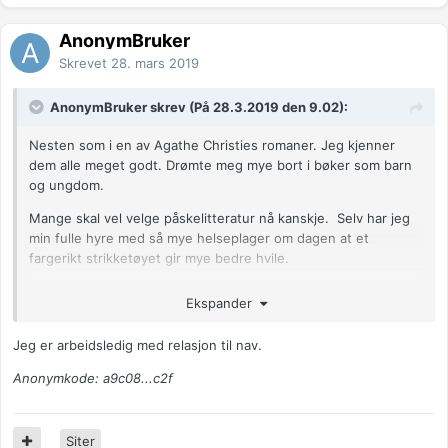
AnonymBruker
Skrevet
28. mars 2019
AnonymBruker skrev (På 28.3.2019 den 9.02):
Nesten som i en av Agathe Christies romaner. Jeg kjenner
dem alle meget godt. Drømte meg mye bort i bøker som barn
og ungdom.
Mange skal vel velge påskelitteratur nå kanskje. Selv har jeg
min fulle hyre med så mye helseplager om dagen at et
fargerikt strikketøyet gir mye bedre hvile.
Pakket sammen fugleskremselet da kanskje naboene ville
Ekspander
synes dårlig om det. Rart men måkene har alt begynt å herje
så de har vel sett min aktivitet og begynner hekkesesongen
Jeg er arbeidsledig med relasjon til nav.
ekstra tidlig i år.
Anonymkode: a9c08...c2f
Jeg har nesten alt begynt påskeferie og ser frem til dagene
fremover. Våren er spesiell. Håper stille og rolig.
😊
Anonymkode: a9c08...c2f
Siter