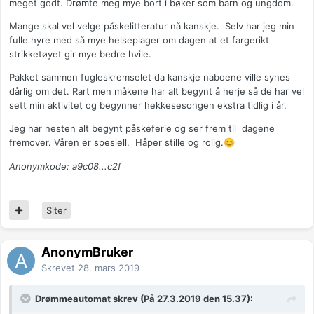
meget godt. Drømte meg mye bort i bøker som barn og ungdom.
Mange skal vel velge påskelitteratur nå kanskje. Selv har jeg min
fulle hyre med så mye helseplager om dagen at et fargerikt
strikketøyet gir mye bedre hvile.
Pakket sammen fugleskremselet da kanskje naboene ville synes
dårlig om det. Rart men måkene har alt begynt å herje så de har vel
sett min aktivitet og begynner hekkesesongen ekstra tidlig i år.
Jeg har nesten alt begynt påskeferie og ser frem til dagene
fremover. Våren er spesiell. Håper stille og rolig.
😊
Anonymkode: a9c08...c2f
Siter
AnonymBruker
Skrevet
28. mars 2019
Drømmeautomat skrev (På 27.3.2019 den 15.37):