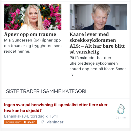
Åpner opp om traume
Kaare lever med
skrekk-sykdommen
Mia Gundersen (64) åpner opp
om traumer og tryggheten som
ALS: – Alt har bare blitt
reddet henne.
så vanskelig
På få måneder har den
uhelbredelige sykdommen
snudd opp ned på Kaare Sands
liv.
SISTE TRÅDER I SAMME KATEGORI
Ingen svar på henvisning til spesialist etter flere uker -
hva kan ha skjedd?
Banankaka04,
torsdag kl 15:11
171
visninger
8
svar