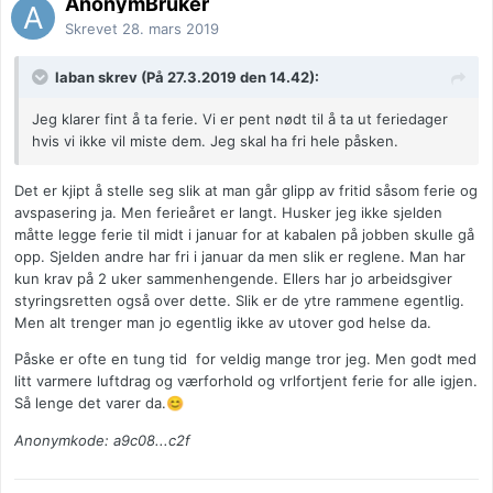
AnonymBruker
Skrevet
28. mars 2019
laban skrev (På 27.3.2019 den 14.42):
Jeg klarer fint å ta ferie. Vi er pent nødt til å ta ut feriedager
hvis vi ikke vil miste dem. Jeg skal ha fri hele påsken.
Det er kjipt å stelle seg slik at man går glipp av fritid såsom ferie og
avspasering ja. Men ferieåret er langt. Husker jeg ikke sjelden
måtte legge ferie til midt i januar for at kabalen på jobben skulle gå
opp. Sjelden andre har fri i januar da men slik er reglene. Man har
kun krav på 2 uker sammenhengende. Ellers har jo arbeidsgiver
styringsretten også over dette. Slik er de ytre rammene egentlig.
Men alt trenger man jo egentlig ikke av utover god helse da.
Påske er ofte en tung tid for veldig mange tror jeg. Men godt med
litt varmere luftdrag og værforhold og vrlfortjent ferie for alle igjen.
Så lenge det varer da.
😊
Anonymkode: a9c08...c2f