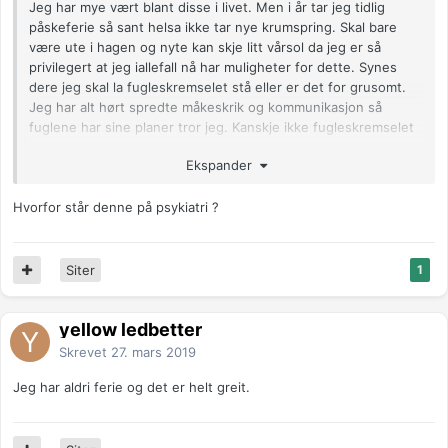
Jeg har mye vært blant disse i livet. Men i år tar jeg tidlig
påskeferie så sant helsa ikke tar nye krumspring. Skal bare
være ute i hagen og nyte kan skje litt vårsol da jeg er så
privilegert at jeg iallefall nå har muligheter for dette. Synes
dere jeg skal la fugleskremselet stå eller er det for grusomt.
Jeg har alt hørt spredte måkeskrik og kommunikasjon så
fuglene har sine planer tror jeg. Kanskje ikke fugleskremselet
fungerer. Det ville jo være interessant observasjon men
Ekspander
neppe reklamasjonsgrunn selv om jeg skulle ha montert
fugleskremselet helt perfekt. Interessant ville det også vært
Hvorfor står denne på psykiatri ?
om alle flytter til naboene. De har også sagt at de er veldig
begeistret for fugler og reir og styr som jeg synes har øket
veldig i omfang fra tidligere år til tross for at jeg jo vet at flere
arter er nesten ute.
Siter
1
Så jeg tar ferie.
😊
yellow ledbetter
Anonymkode: a9c08...c2f
Skrevet
27. mars 2019
Jeg har aldri ferie og det er helt greit.