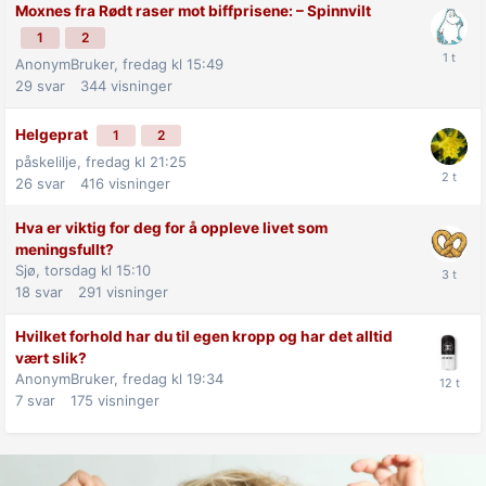
Moxnes fra Rødt raser mot biff­prisene: –⁠ Spinnvilt
1
2
AnonymBruker,
fredag kl 15:49
29
svar
344
visninger
Helgeprat
1
2
påskelilje,
fredag kl 21:25
26
svar
416
visninger
Hva er viktig for deg for å oppleve livet som
meningsfullt?
Sjø,
torsdag kl 15:10
18
svar
291
visninger
Hvilket forhold har du til egen kropp og har det alltid
vært slik?
AnonymBruker,
fredag kl 19:34
7
svar
175
visninger