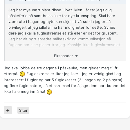
Jeg har mye vært blant disse i livet. Men i år tar jeg tidlig
påskeferie så sant helsa ikke tar nye krumspring. Skal bare
være ute i hagen og nyte kan skje litt vårsol da jeg er så
privilegert at jeg iallefall nå har muligheter for dette. Synes
dere jeg skal la fugleskremselet stå eller er det for grusomt.
Jeg har alt hørt spredte måkeskrik og kommunikasjon så
fuglene har sine planer tror jeg. Kanskje ikke fugleskremselet
fungerer. Det ville jo være interessant observasjon men
Ekspander
neppe reklamasjonsgrunn selv om jeg skulle ha montert
fugleskremselet helt perfekt. Interessant ville det også vært
Jeg skal jobbe de tre dagene i påskeuka, men gleder meg til fri
om alle flytter til naboene. De har også sagt at de er veldig
etterpå.
Fugleskremsler liker jeg ikke - jeg er veldig glad i og
begeistret for fugler og reir og styr som jeg synes har øket
veldig i omfang fra tidligere år til tross for at jeg jo vet at flere
interessert i fugler og har 5 fuglekasser (3 i hagen og 2 på hytta)
arter er nesten ute.
og flere fuglematere, så et skremsel for å jage dem bort kunne det
ikke falle meg inn å ha!
Så jeg tar ferie.
😊
Anonymkode: a9c08...c2f
Siter