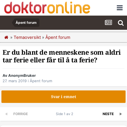
Åpent forum
»
Temaoversikt
»
Åpent forum
Er du blant de menneskene som aldri
tar ferie eller får til å ta ferie?
Av AnonymBruker
27. mars 2019
i
Åpent forum
Svar i emnet
FORRIGE
Side 1 av 2
NESTE