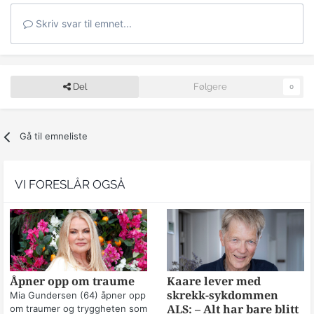
Skriv svar til emnet...
Del
Følgere
0
Gå til emneliste
VI FORESLÅR OGSÅ
Åpner opp om traume
Kaare lever med
skrekk-sykdommen
Mia Gundersen (64) åpner opp
om traumer og tryggheten som
ALS: – Alt har bare blitt