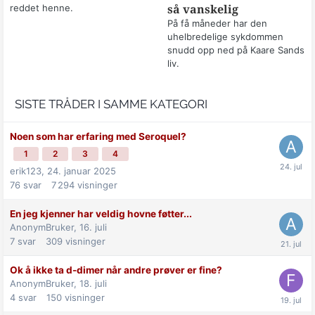
reddet henne.
så vanskelig
På få måneder har den
uhelbredelige sykdommen
snudd opp ned på Kaare Sands
liv.
SISTE TRÅDER I SAMME KATEGORI
Noen som har erfaring med Seroquel?
1
2
3
4
erik123,
24. januar 2025
76
svar
7 294
visninger
En jeg kjenner har veldig hovne føtter...
AnonymBruker,
16. juli
7
svar
309
visninger
Ok å ikke ta d-dimer når andre prøver er fine?
AnonymBruker,
18. juli
4
svar
150
visninger