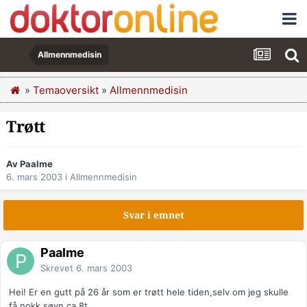
Allmennmedisin
»
Temaoversikt
»
Allmennmedisin
Trøtt
Av Paalme
6. mars 2003
i
Allmennmedisin
Svar i emnet
Paalme
Skrevet
6. mars 2003
Hei! Er en gutt på 26 år som er trøtt hele tiden,selv om jeg skulle
få nokk søvn.ca.8t.