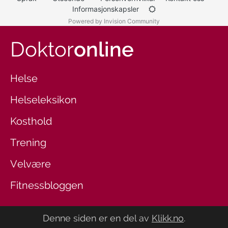
Informasjonskapsler
Powered by Invision Community
Doktor
online
Helse
Helseleksikon
Kosthold
Trening
Velvære
Fitnessbloggen
Denne siden er en del av
Klikk.no
.