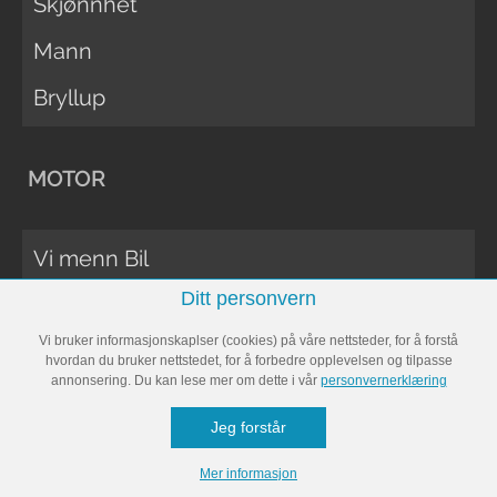
Skjønnhet
Mann
Bryllup
MOTOR
Vi menn Bil
Ditt personvern
Biltester
Vi bruker informasjonskaplser (cookies) på våre nettsteder, for å forstå
Vi Menn Båt
hvordan du bruker nettstedet, for å forbedre opplevelsen og tilpasse
annonsering. Du kan lese mer om dette i vår
personvernerklæring
Båttester
Jeg forstår
Bobil
Mer informasjon