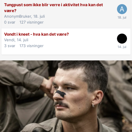
Tungpust som ikke blir verre i aktivitet hva kan det
være?
AnonymBruker,
18. juli
0
svar
127
visninger
Vondt i kneet - hva kan det være?
Vendi,
14. juli
3
svar
173
visninger