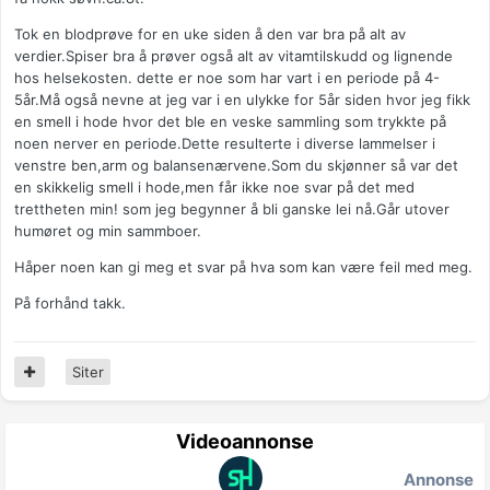
Tok en blodprøve for en uke siden å den var bra på alt av
verdier.Spiser bra å prøver også alt av vitamtilskudd og lignende
hos helsekosten. dette er noe som har vart i en periode på 4-
5år.Må også nevne at jeg var i en ulykke for 5år siden hvor jeg fikk
en smell i hode hvor det ble en veske sammling som trykkte på
noen nerver en periode.Dette resulterte i diverse lammelser i
venstre ben,arm og balansenærvene.Som du skjønner så var det
en skikkelig smell i hode,men får ikke noe svar på det med
trettheten min! som jeg begynner å bli ganske lei nå.Går utover
humøret og min sammboer.
Håper noen kan gi meg et svar på hva som kan være feil med meg.
På forhånd takk.
Siter
Videoannonse
Annonse