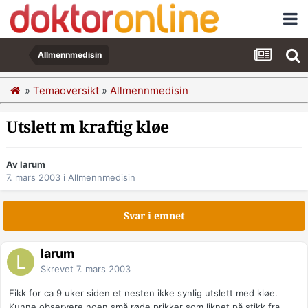
Allmennmedisin
»
Temaoversikt
»
Allmennmedisin
Utslett m kraftig kløe
Av larum
7. mars 2003
i
Allmennmedisin
Svar i emnet
larum
Skrevet
7. mars 2003
Fikk for ca 9 uker siden et nesten ikke synlig utslett med kløe.
Kunne observere noen små røde prikker som liknet på stikk fra