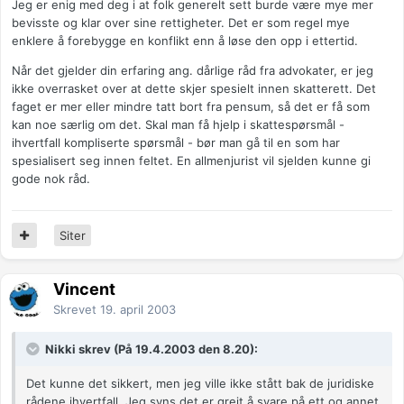
Jeg er enig med deg i at folk generelt sett burde være mye mer
bevisste og klar over sine rettigheter. Det er som regel mye
enklere å forebygge en konflikt enn å løse den opp i ettertid.
Når det gjelder din erfaring ang. dårlige råd fra advokater, er jeg
ikke overrasket over at dette skjer spesielt innen skatterett. Det
faget er mer eller mindre tatt bort fra pensum, så det er få som
kan noe særlig om det. Skal man få hjelp i skattespørsmål -
ihvertfall kompliserte spørsmål - bør man gå til en som har
spesialisert seg innen feltet. En allmenjurist vil sjelden kunne gi
gode nok råd.
Siter
Vincent
Skrevet
19. april 2003
Nikki skrev (På 19.4.2003 den 8.20):
Det kunne det sikkert, men jeg ville ikke stått bak de juridiske
rådene ihvertfall. Jeg syns det er greit å svare på ett og annet