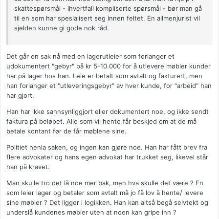
skattespørsmål - ihvertfall kompliserte spørsmål - bør man gå
til en som har spesialisert seg innen feltet. En allmenjurist vil
sjelden kunne gi gode nok råd.
Det går en sak nå med en lagerutleier som forlanger et
udokumentert "gebyr" på kr 5-10.000 for å utlevere møbler kunder
har på lager hos han. Leie er betalt som avtalt og fakturert, men
han forlanger et "utleveringsgebyr" av hver kunde, for "arbeid" han
har gjort.
Han har ikke sannsynliggjort eller dokumentert noe, og ikke sendt
faktura på beløpet. Alle som vil hente får beskjed om at de må
betale kontant før de får møblene sine.
Politiet henla saken, og ingen kan gjøre noe. Han har fått brev fra
flere advokater og hans egen advokat har trukket seg, likevel står
han på kravet.
Man skulle tro det lå noe mer bak, men hva skulle det være ? En
som leier lager og betaler som avtalt må jo få lov å hente/ levere
sine møbler ? Det ligger i logikken. Han kan altså begå selvtekt og
underslå kundenes møbler uten at noen kan gripe inn ?