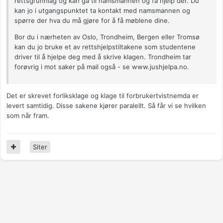
rettsgrunnlag og kan gå til namsmannen og få hjelp der. Du
kan jo i utgangspunktet ta kontakt med namsmannen og
spørre der hva du må gjøre for å få møblene dine.
Bor du i nærheten av Oslo, Trondheim, Bergen eller Tromsø
kan du jo bruke et av rettshjelpstiltakene som studentene
driver til å hjelpe deg med å skrive klagen. Trondheim tar
forøvrig i mot saker på mail også - se www.jushjelpa.no.
Det er skrevet forliksklage og klage til forbrukertvistnemda er
levert samtidig. Disse sakene kjører paralellt. Så får vi se hvilken
som når fram.
Siter