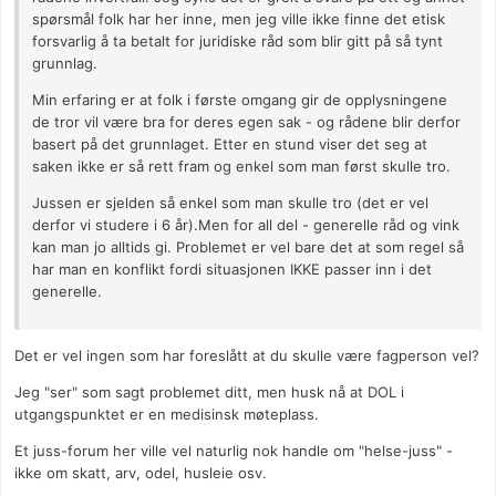
spørsmål folk har her inne, men jeg ville ikke finne det etisk
forsvarlig å ta betalt for juridiske råd som blir gitt på så tynt
grunnlag.
Min erfaring er at folk i første omgang gir de opplysningene
de tror vil være bra for deres egen sak - og rådene blir derfor
basert på det grunnlaget. Etter en stund viser det seg at
saken ikke er så rett fram og enkel som man først skulle tro.
Jussen er sjelden så enkel som man skulle tro (det er vel
derfor vi studere i 6 år).Men for all del - generelle råd og vink
kan man jo alltids gi. Problemet er vel bare det at som regel så
har man en konflikt fordi situasjonen IKKE passer inn i det
generelle.
Det er vel ingen som har foreslått at du skulle være fagperson vel?
Jeg "ser" som sagt problemet ditt, men husk nå at DOL i
utgangspunktet er en medisinsk møteplass.
Et juss-forum her ville vel naturlig nok handle om "helse-juss" -
ikke om skatt, arv, odel, husleie osv.