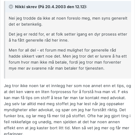
Nikki skrev (På 20.4.2003 den 12.12):
Nei jeg trodde da ikke at noen foreslo meg, men syns generelt
det er betenkelig.
Det jeg er redd for, er at folk setter igang en dyr prosess etter
å ha fått generelle råd her inne.
Men for all del - et forum med mulighet for generelle råd
hadde sikkert vært noe det. Men jeg tror det er lurere å ha ett
forum hvor man ikke må betale, fordi jeg tror man forventer
mye mer av svarene når man betaler for tjenesten.
Jeg tror ikke noen tar et innlegg her som noe annet enn et tips, og
at det ken være en liten forprosess for å forstå hva man vil. F eks
kan man få tips om stoff å lese før man tar kontakt med advokat.
Jeg selv tar alltid med meg stoffet jeg har lest når jeg oppsøker
myndigheter eller advokat, og spør om jeg har forstått riktig. Det
funker bra, og lar meg få mer tid på stoffet. Ofte har jeg gjort ting i
feil rekkefølge og unødig, men sjelden at det har noen annen
effekt enn at jeg kaster bort litt tid. Men så vet jeg mer og får mer
erfaringer.