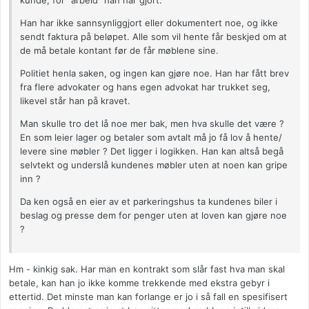
kunde, for "arbeid" han har gjort.
Han har ikke sannsynliggjort eller dokumentert noe, og ikke
sendt faktura på beløpet. Alle som vil hente får beskjed om at
de må betale kontant før de får møblene sine.
Politiet henla saken, og ingen kan gjøre noe. Han har fått brev
fra flere advokater og hans egen advokat har trukket seg,
likevel står han på kravet.
Man skulle tro det lå noe mer bak, men hva skulle det være ?
En som leier lager og betaler som avtalt må jo få lov å hente/
levere sine møbler ? Det ligger i logikken. Han kan altså begå
selvtekt og underslå kundenes møbler uten at noen kan gripe
inn ?
Da ken også en eier av et parkeringshus ta kundenes biler i
beslag og presse dem for penger uten at loven kan gjøre noe
?
Hm - kinkig sak. Har man en kontrakt som slår fast hva man skal
betale, kan han jo ikke komme trekkende med ekstra gebyr i
ettertid. Det minste man kan forlange er jo i så fall en spesifisert