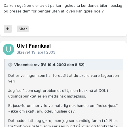
Da ken også en eier av et parkeringshus ta kundenes biler i beslag
og presse dem for penger uten at loven kan gjøre noe ?
Siter
Ulv I Faarikaal
Skrevet
19. april 2003
Vincent skrev (På 19.4.2003 den 8.52):
Det er vel ingen som har foreslått at du skulle være fagperson
vel?
Jeg "ser" som sagt problemet ditt, men husk nå at DOL i
utgangspunktet er en medisinsk møteplass.
Et juss-forum her ville vel naturlig nok handle om "helse-juss"
- ikke om skatt, arv, odel, husleie osv.
Det hadde latt seg gjøre, men jeg ser samtidig faren i råd/tips
fra "hobby-jurister" som ser seg blind på lover og forskrifter -