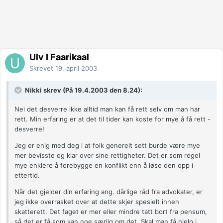
Ulv I Faarikaal
Skrevet
19. april 2003
Nikki skrev (På 19.4.2003 den 8.24):
Nei det desverre ikke alltid man kan få rett selv om man har
rett. Min erfaring er at det til tider kan koste for mye å få rett -
desverre!
Jeg er enig med deg i at folk generelt sett burde være mye
mer bevisste og klar over sine rettigheter. Det er som regel
mye enklere å forebygge en konflikt enn å løse den opp i
ettertid.
Når det gjelder din erfaring ang. dårlige råd fra advokater, er
jeg ikke overrasket over at dette skjer spesielt innen
skatterett. Det faget er mer eller mindre tatt bort fra pensum,
så det er få som kan noe særlig om det. Skal man få hjelp i