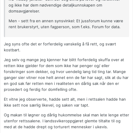
og ikke har dem nødvendige detaljkunnskapen om
domsavgjørelser.
Men - sett fra en annen synsvinkel: Et jussforum kunne være
rent brukerstyrt, uten fagperson, som f.eks. Forum for data.
Jeg syns ofte det er forferdelig vanskelig å få rett, og svært
kostbart.
Jeg selv og mange jeg kjenner har blitt forferdelig skuffa over at
retten ikke gjelder for dem som ikke har penger og/ eller
forsikringer som dekker, og hvor uendelig lang tid ting tar. Mange
ganger sier vitner noe helt annet enn de før har sagt, slik at du har
en god sak før retten men i realiteten en dårlig sak når den er
prosedert og ferdig for domfelling ofte.
Et vitne jeg observerte, hadde sett alt, men i rettsalen hadde han
ikke sett noe særlig likevel, og saken var tapt.
Og makan til løgner og dårlig hukommelse skal man lete lenge etter
utenfor rettssalene. I landssvikeroppgjøret glemte tiltalte til og
med at de hadde drept og torturert mennesker i ukevis.