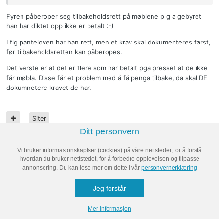
Fyren påberoper seg tilbakeholdsrett på møblene p g a gebyret
han har diktet opp ikke er betalt :-)
I flg panteloven har han rett, men et krav skal dokumenteres først,
før tilbakeholdsretten kan påberopes.
Det verste er at det er flere som har betalt pga presset at de ikke
får møbla. Disse får et problem med å få penga tilbake, da skal DE
dokumnetere kravet de har.
Siter
Ditt personvern
Vi bruker informasjonskaplser (cookies) på våre nettsteder, for å forstå
FORRIGE
Side 1 av 2
NESTE
hvordan du bruker nettstedet, for å forbedre opplevelsen og tilpasse
annonsering. Du kan lese mer om dette i vår
personvernerklæring
Bli med i samtalen
Jeg forstår
Du kan publisere innhold nå og registrere deg senere. Hvis du har
en konto,
logg inn nå
for å poste med kontoen din.
Mer informasjon