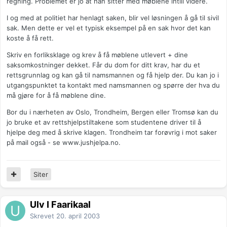
regning. Problemet er jo at han sitter med møblene intill videre.
I og med at politiet har henlagt saken, blir vel løsningen å gå til sivil
sak. Men dette er vel et typisk eksempel på en sak hvor det kan
koste å få rett.
Skriv en forliksklage og krev å få møblene utlevert + dine
saksomkostninger dekket. Får du dom for ditt krav, har du et
rettsgrunnlag og kan gå til namsmannen og få hjelp der. Du kan jo i
utgangspunktet ta kontakt med namsmannen og spørre der hva du
må gjøre for å få møblene dine.
Bor du i nærheten av Oslo, Trondheim, Bergen eller Tromsø kan du
jo bruke et av rettshjelpstiltakene som studentene driver til å
hjelpe deg med å skrive klagen. Trondheim tar forøvrig i mot saker
på mail også - se www.jushjelpa.no.
Siter
Ulv I Faarikaal
Skrevet
20. april 2003