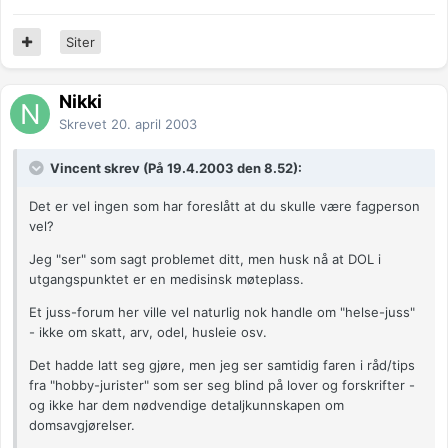
Siter
Nikki
Skrevet
20. april 2003
Vincent skrev (På 19.4.2003 den 8.52):
Det er vel ingen som har foreslått at du skulle være fagperson
vel?
Jeg "ser" som sagt problemet ditt, men husk nå at DOL i
utgangspunktet er en medisinsk møteplass.
Et juss-forum her ville vel naturlig nok handle om "helse-juss"
- ikke om skatt, arv, odel, husleie osv.
Det hadde latt seg gjøre, men jeg ser samtidig faren i råd/tips
fra "hobby-jurister" som ser seg blind på lover og forskrifter -
og ikke har dem nødvendige detaljkunnskapen om
domsavgjørelser.