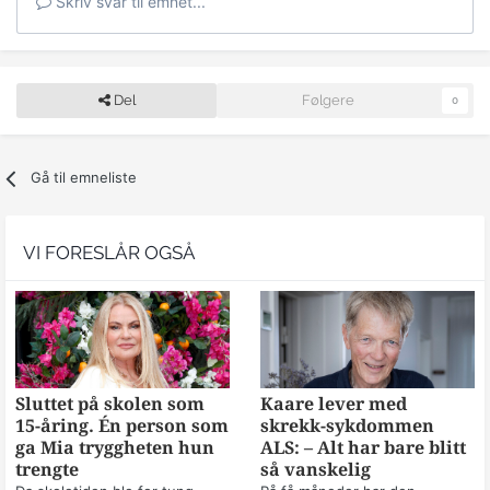
Skriv svar til emnet...
Del
Følgere
0
Gå til emneliste
VI FORESLÅR OGSÅ
Sluttet på skolen som
Kaare lever med
15-åring. Én person som
skrekk-sykdommen
ga Mia tryggheten hun
ALS: – Alt har bare blitt
trengte
så vanskelig