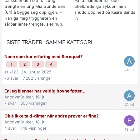
Da skoletiden ble for tung,
På få måneder har den
trengte en ung Mia Gundersen
uhelbredelige sykdommen
(64) å bygge seg opp igjen. –
snudd opp ned på Kaare Sands
Han ga meg tryggheten en
liv.
sårbar jente trengte, sier hun.
SISTE TRÅDER I SAMME KATEGORI
Noen som har erfaring med Seroquel?
1
2
3
4
erik123,
24. januar 2025
76
svar
7 282
visninger
En jeg kjenner har veldig hovne føtter...
AnonymBruker,
16. juli
7
svar
305
visninger
Ok å ikke ta d-dimer når andre prøver er fine?
AnonymBruker,
18. juli
4
svar
148
visninger