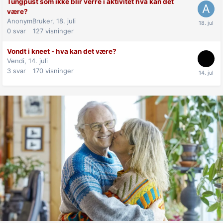
Tungpust som ikke blir verre i aktivitet hva kan det
være?
AnonymBruker,
18. juli
0
svar
127
visninger
Vondt i kneet - hva kan det være?
Vendi,
14. juli
3
svar
170
visninger