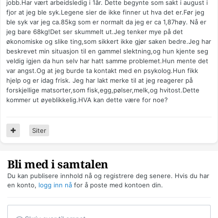
jobb.Har vært arbeidsledig i 1år. Dette begynte som sakt i august i
fjor at jeg ble syk.Legene sier de ikke finner ut hva det er.Før jeg
ble syk var jeg ca.85kg som er normalt da jeg er ca 1,87høy. Nå er
jeg bare 68kg!Det ser skummelt ut.Jeg tenker mye på det
økonomiske og slike ting,som sikkert ikke gjør saken bedre.Jeg har
beskrevet min situasjon til en gammel slektning,og hun kjente seg
veldig igjen da hun selv har hatt samme problemet.Hun mente det
var angst.Og at jeg burde ta kontakt med en psykolog.Hun fikk
hjelp og er idag frisk. Jeg har lakt merke til at jeg reagerer på
forskjellige matsorter,som fisk,egg,pølser,melk,og hvitost.Dette
kommer ut øyeblikkelig.HVA kan dette være for noe?
Siter
Bli med i samtalen
Du kan publisere innhold nå og registrere deg senere. Hvis du har
en konto,
logg inn nå
for å poste med kontoen din.