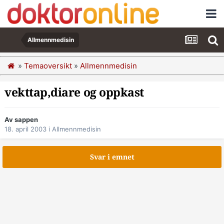
Allmennmedisin
»
Temaoversikt
»
Allmennmedisin
vekttap,diare og oppkast
Av sappen
18. april 2003
i
Allmennmedisin
Svar i emnet