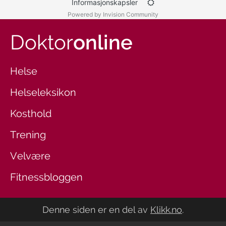
Informasjonskapsler
Powered by Invision Community
Doktor
online
Helse
Helseleksikon
Kosthold
Trening
Velvære
Fitnessbloggen
Denne siden er en del av
Klikk.no
.