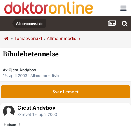
Allmennmedisin
»
Temaoversikt
»
Allmennmedisin
Bihulebetennelse
Av Gjest Andyboy
19. april 2003
i
Allmennmedisin
Svar i emnet
Gjest Andyboy
Skrevet
19. april 2003
Heisann!