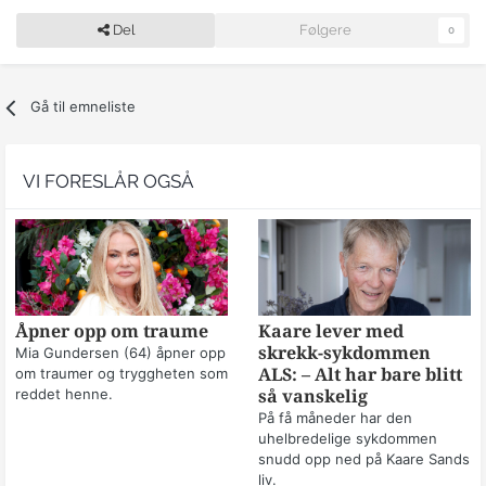
Del
Følgere
0
Gå til emneliste
VI FORESLÅR OGSÅ
Åpner opp om traume
Kaare lever med
skrekk-sykdommen
Mia Gundersen (64) åpner opp
om traumer og tryggheten som
ALS: – Alt har bare blitt
reddet henne.
så vanskelig
På få måneder har den
uhelbredelige sykdommen
snudd opp ned på Kaare Sands
liv.