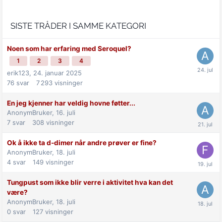
SISTE TRÅDER I SAMME KATEGORI
Noen som har erfaring med Seroquel?
1
2
3
4
erik123,
24. januar 2025
76
svar
7 293
visninger
En jeg kjenner har veldig hovne føtter...
AnonymBruker,
16. juli
7
svar
308
visninger
Ok å ikke ta d-dimer når andre prøver er fine?
AnonymBruker,
18. juli
4
svar
149
visninger
Tungpust som ikke blir verre i aktivitet hva kan det
være?
AnonymBruker,
18. juli
0
svar
127
visninger