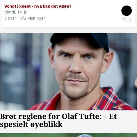
Vondt i kneet - hva kan det være?
Vendi,
14. juli
3
svar
172
visninger