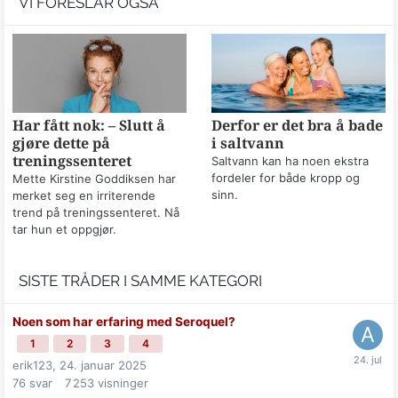
VI FORESLÅR OGSÅ
Har fått nok: – Slutt å
Derfor er det bra å bade
gjøre dette på
i saltvann
treningssenteret
Saltvann kan ha noen ekstra
fordeler for både kropp og
Mette Kirstine Goddiksen har
sinn.
merket seg en irriterende
trend på treningssenteret. Nå
tar hun et oppgjør.
SISTE TRÅDER I SAMME KATEGORI
Noen som har erfaring med Seroquel?
1
2
3
4
erik123,
24. januar 2025
76
svar
7 253
visninger