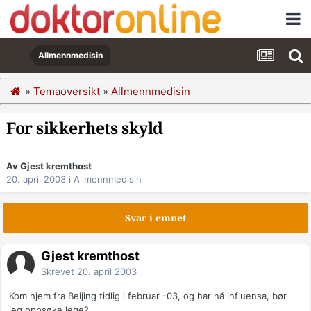
Allmennmedisin
»
Temaoversikt
»
Allmennmedisin
For sikkerhets skyld
Av Gjest kremthost
20. april 2003
i
Allmennmedisin
Svar i emnet
Gjest kremthost
Skrevet
20. april 2003
Kom hjem fra Beijing tidlig i februar -03, og har nå influensa, bør
jeg oppsøke lege?