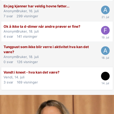
En jeg kjenner har veldig hovne føtter...
AnonymBruker,
16. juli
7
svar
299
visninger
Ok å ikke ta d-dimer når andre prøver er fine?
AnonymBruker,
18. juli
4
svar
141
visninger
Tungpust som ikke blir verre i aktivitet hva kan det
være?
AnonymBruker,
18. juli
0
svar
126
visninger
Vondt i kneet - hva kan det være?
Vendi,
14. juli
3
svar
169
visninger