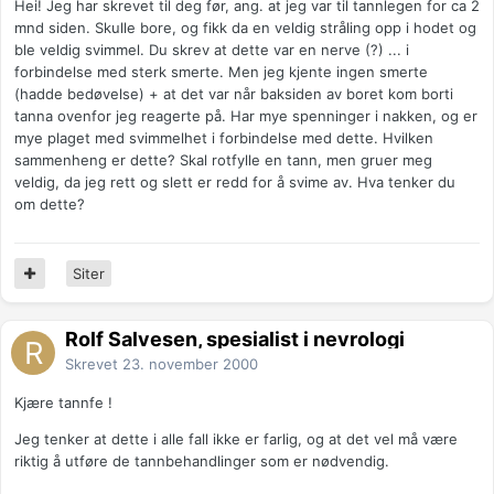
Hei! Jeg har skrevet til deg før, ang. at jeg var til tannlegen for ca 2
mnd siden. Skulle bore, og fikk da en veldig stråling opp i hodet og
ble veldig svimmel. Du skrev at dette var en nerve (?) ... i
forbindelse med sterk smerte. Men jeg kjente ingen smerte
(hadde bedøvelse) + at det var når baksiden av boret kom borti
tanna ovenfor jeg reagerte på. Har mye spenninger i nakken, og er
mye plaget med svimmelhet i forbindelse med dette. Hvilken
sammenheng er dette? Skal rotfylle en tann, men gruer meg
veldig, da jeg rett og slett er redd for å svime av. Hva tenker du
om dette?
Siter
Rolf Salvesen, spesialist i nevrologi
Skrevet
23. november 2000
Kjære tannfe !
Jeg tenker at dette i alle fall ikke er farlig, og at det vel må være
riktig å utføre de tannbehandlinger som er nødvendig.