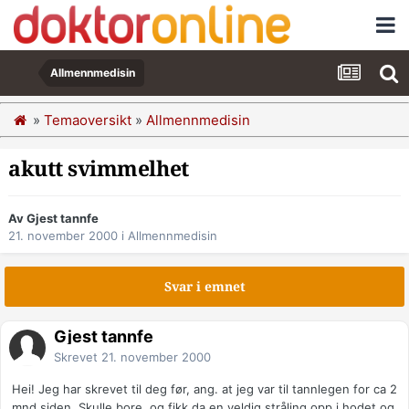
Allmennmedisin
»
Temaoversikt
»
Allmennmedisin
akutt svimmelhet
Av Gjest tannfe
21. november 2000
i
Allmennmedisin
Svar i emnet
Gjest tannfe
Skrevet
21. november 2000
Hei! Jeg har skrevet til deg før, ang. at jeg var til tannlegen for ca 2
mnd siden. Skulle bore, og fikk da en veldig stråling opp i hodet og