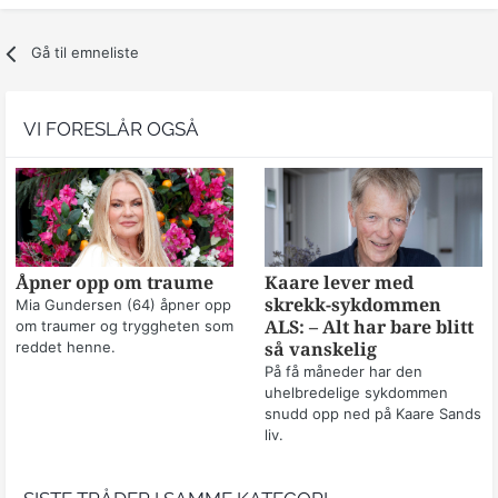
Gå til emneliste
VI FORESLÅR OGSÅ
Åpner opp om traume
Kaare lever med
skrekk-sykdommen
Mia Gundersen (64) åpner opp
om traumer og tryggheten som
ALS: – Alt har bare blitt
reddet henne.
så vanskelig
På få måneder har den
uhelbredelige sykdommen
snudd opp ned på Kaare Sands
liv.