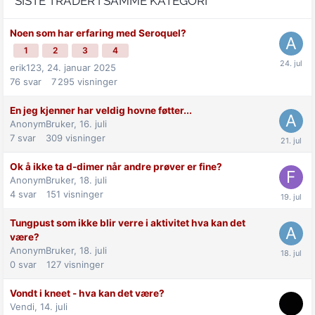
SISTE TRÅDER I SAMME KATEGORI
Noen som har erfaring med Seroquel?
1
2
3
4
erik123,
24. januar 2025
76
svar
7 295
visninger
En jeg kjenner har veldig hovne føtter...
AnonymBruker,
16. juli
7
svar
309
visninger
Ok å ikke ta d-dimer når andre prøver er fine?
AnonymBruker,
18. juli
4
svar
151
visninger
Tungpust som ikke blir verre i aktivitet hva kan det
være?
AnonymBruker,
18. juli
0
svar
127
visninger
Vondt i kneet - hva kan det være?
Vendi,
14. juli