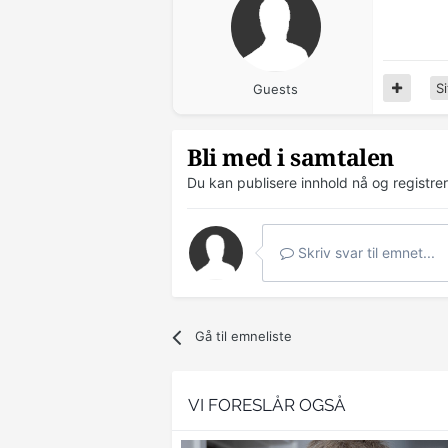
Si
Guests
Bli med i samtalen
Du kan publisere innhold nå og registre
Skriv svar til emnet...
Gå til emneliste
VI FORESLÅR OGSÅ