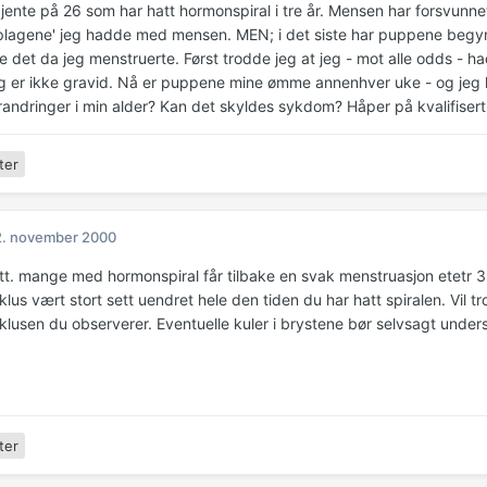
 jente på 26 som har hatt hormonspiral i tre år. Mensen har forsvunne
plagene' jeg hadde med mensen. MEN; i det siste har puppene begy
 det da jeg menstruerte. Først trodde jeg at jeg - mot alle odds - ha
g er ikke gravid. Nå er puppene mine ømme annenhver uke - og jeg
andringer i min alder? Kan det skyldes sykdom? Håper på kvalifisert
ter
2. november 2000
att. mange med hormonspiral får tilbake en svak menstruasjon etetr 3. 
us vært stort sett uendret hele den tiden du har hatt spiralen. Vil tro
lusen du observerer. Eventuelle kuler i brystene bør selvsagt under
ter