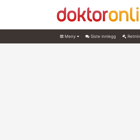
Meny
Siste innlegg
Retnin