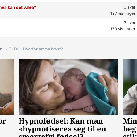
0
svar
t hva kan det være?
127
visninger
3
svar
170
visninger
in
Til Dr. - Hvorfor ømme bryst?