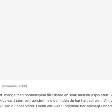
2. november 2000
att. mange med hormonspiral får tilbake en svak menstruasjon etetr 3. 
us vært stort sett uendret hele den tiden du har hatt spiralen. Vil tro
lusen du observerer. Eventuelle kuler i brystene bør selvsagt under