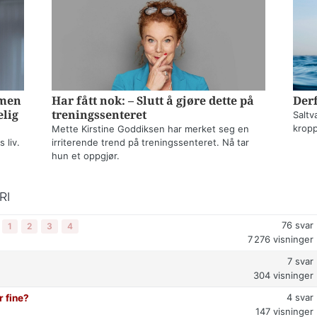
mmen
Har fått nok: – Slutt å gjøre dette på
Derf
elig
treningssenteret
Saltv
kropp
Mette Kirstine Goddiksen har merket seg en
 liv.
irriterende trend på treningssenteret. Nå tar
hun et oppgjør.
RI
76
svar
1
2
3
4
7 276
visninger
7
svar
304
visninger
4
svar
r fine?
147
visninger