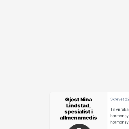
Gjest Nina
Skrevet
2
Lindstad,
Til virrek
spesialist i
hormonsykl
allmennmedis
hormonsyk