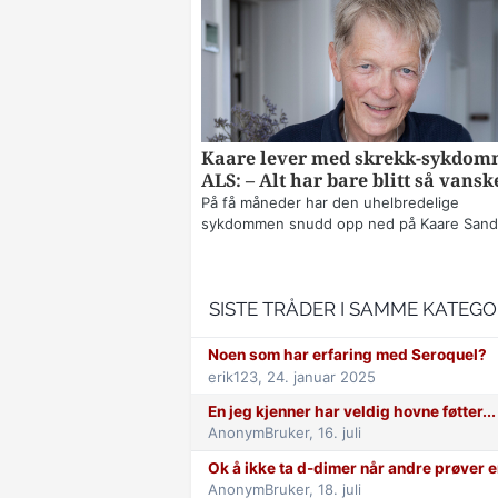
Kaare lever med skrekk-sykdo
ALS: – Alt har bare blitt så vansk
På få måneder har den uhelbredelige
sykdommen snudd opp ned på Kaare Sands
SISTE TRÅDER I SAMME KATEGO
Noen som har erfaring med Seroquel?
erik123,
24. januar 2025
En jeg kjenner har veldig hovne føtter...
AnonymBruker,
16. juli
Ok å ikke ta d-dimer når andre prøver e
AnonymBruker,
18. juli