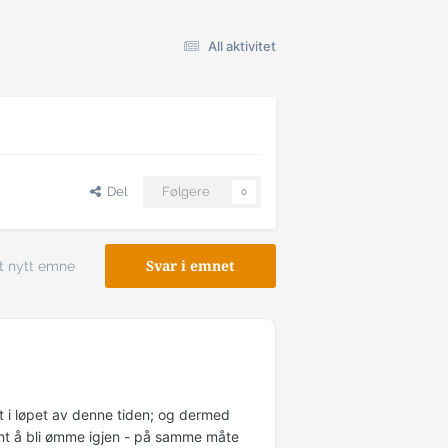
All aktivitet
Del
Følgere
0
t nytt emne
Svar i emnet
t i løpet av denne tiden; og dermed
nt å bli ømme igjen - på samme måte