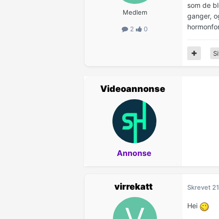
som de ble
Medlem
ganger, o
hormonfor
2
0
Si
Videoannonse
Annonse
virrekatt
Skrevet
21
Hei