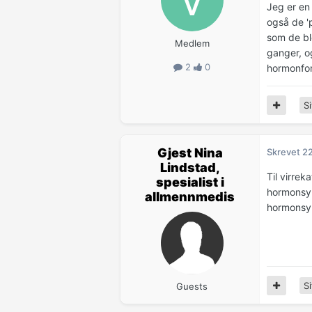
Jeg er en
også de '
som de ble
Medlem
ganger, o
2
0
hormonfor
Si
Gjest Nina
Skrevet
2
Lindstad,
Til virrek
spesialist i
hormonsykl
allmennmedis
hormonsyk
Si
Guests