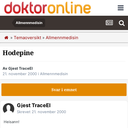
Allmennmedisin
»
Temaoversikt
»
Allmennmedisin
Hodepine
Av Gjest TraceEl
21. november 2000
i
Allmennmedisin
Svar i emnet
Gjest TraceEl
Skrevet
21. november 2000
Heisann!