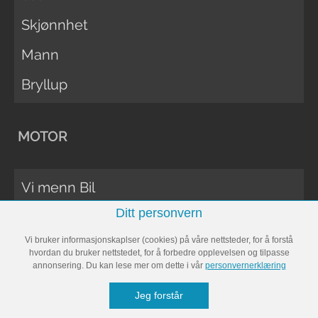
Skjønnhet
Mann
Bryllup
MOTOR
Vi menn Bil
Ditt personvern
Biltester
Vi bruker informasjonskaplser (cookies) på våre nettsteder, for å forstå
Vi Menn Båt
hvordan du bruker nettstedet, for å forbedre opplevelsen og tilpasse
annonsering. Du kan lese mer om dette i vår
personvernerklæring
Båttester
Jeg forstår
Bobil