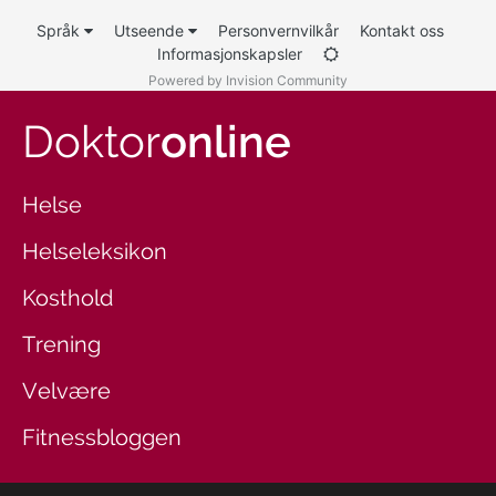
Språk
Utseende
Personvernvilkår
Kontakt oss
Informasjonskapsler
Powered by Invision Community
Doktor
online
Helse
Helseleksikon
Kosthold
Trening
Velvære
Fitnessbloggen