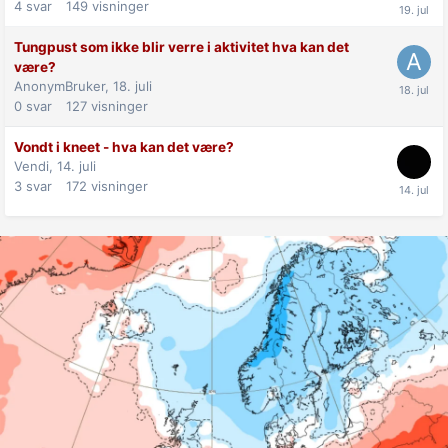
4
svar
149
visninger
Tungpust som ikke blir verre i aktivitet hva kan det
være?
AnonymBruker,
18. juli
0
svar
127
visninger
Vondt i kneet - hva kan det være?
Vendi,
14. juli
3
svar
172
visninger