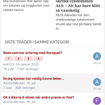
skrekk-sykdommen
Mia Gundersen (64) åpner opp
om traumer og tryggheten som
ALS: – Alt har bare blitt
reddet henne.
så vanskelig
På få måneder har den
uhelbredelige sykdommen
snudd opp ned på Kaare Sands
liv.
SISTE TRÅDER I SAMME KATEGORI
Noen som har erfaring med Seroquel?
1
2
3
4
erik123,
24. januar 2025
76
svar
7 291
visninger
En jeg kjenner har veldig hovne føtter...
AnonymBruker,
16. juli
7
svar
308
visninger
Ok å ikke ta d-dimer når andre prøver er fine?
AnonymBruker,
18. juli