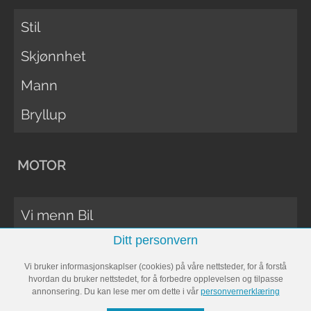
Stil
Skjønnhet
Mann
Bryllup
MOTOR
Vi menn Bil
Ditt personvern
Biltester
Vi bruker informasjonskaplser (cookies) på våre nettsteder, for å forstå
Vi Menn Båt
hvordan du bruker nettstedet, for å forbedre opplevelsen og tilpasse
annonsering. Du kan lese mer om dette i vår
personvernerklæring
Båttester