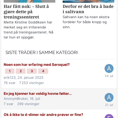
Har fått nok: – Slutt å
Derfor er det bra å bade
gjøre dette på
i saltvann
treningssenteret
Saltvann kan ha noen ekstra
fordeler for både kropp og
Mette Kirstine Goddiksen har
sinn.
merket seg en irriterende
trend på treningssenteret. Nå
tar hun et oppgjør.
SISTE TRÅDER I SAMME KATEGORI
Noen som har erfaring med Seroquel?
1
2
3
4
erik123,
24. januar 2025
76
svar
7 253
visninger
En jeg kjenner har veldig hovne føtter...
AnonymBruker,
16. juli
7
svar
299
visninger
Ok å ikke ta d-dimer når andre prøver er fine?