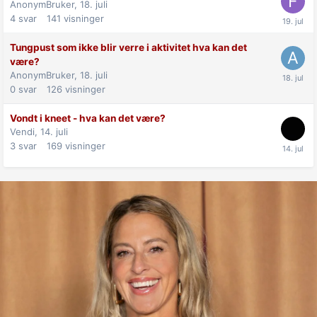
AnonymBruker,
18. juli
4
svar
141
visninger
Tungpust som ikke blir verre i aktivitet hva kan det
være?
AnonymBruker,
18. juli
0
svar
126
visninger
Vondt i kneet - hva kan det være?
Vendi,
14. juli
3
svar
169
visninger