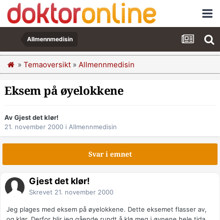
Allmennmedisin
»
Temaoversikt
»
Allmennmedisin
Eksem på øyelokkene
Av Gjest det klør!
21. november 2000
i
Allmennmedisin
Svar i emnet
Gjest det klør!
Skrevet
21. november 2000
Jeg plages med eksem på øyelokkene. Dette eksemet flasser av,
og klør. Derfor blir jeg gående rundt å klø meg i øynene hele tida.