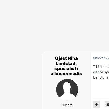
Gjest Nina
Skrevet
2
Lindstad,
Til Nitta.
spesialist i
denne syk
allmennmedis
bør stoffs
Si
Guests