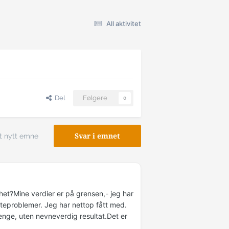
All aktivitet
Del
Følgere
0
t nytt emne
Svar i emnet
het?Mine verdier er på grensen,- jeg har
fteproblemer. Jeg har nettop fått med.
lenge, uten nevneverdig resultat.Det er