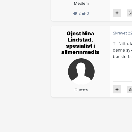
Medlem
Si
2
0
Gjest Nina
Skrevet
2
Lindstad,
Til Nitta.
spesialist i
denne syk
allmennmedis
bør stoffs
Si
Guests