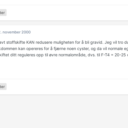
ter
2. november 2000
 lavt stoffskifte KAN redusere muligheten for å bli gravid. Jeg vil t
dommen kan opereres for å fjærne noen cyster, og da vil normale egglø
kiftet ditt reguleres opp til øvre normalområde, dvs. til F-T4 = 20-2
ter