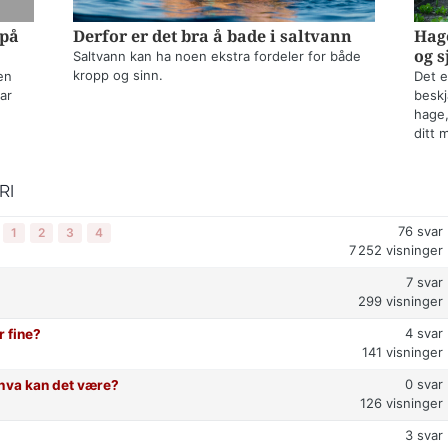
 på
Derfor er det bra å bade i saltvann
Hage
og s
Saltvann kan ha noen ekstra fordeler for både
kropp og sinn.
en
Det e
ar
beskj
hage,
ditt 
RI
76
svar
1
2
3
4
7 252
visninger
7
svar
299
visninger
4
svar
r fine?
141
visninger
0
svar
t hva kan det være?
126
visninger
3
svar