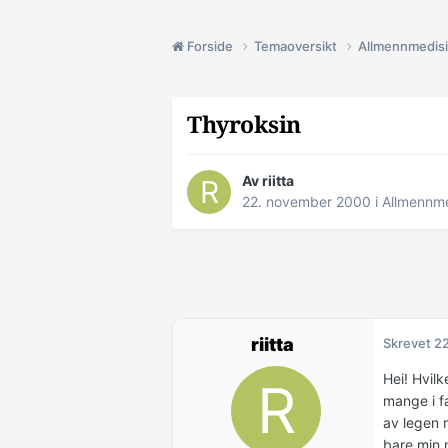
Forside
Temaoversikt
Allmennmedis
Thyroksin
Av riitta
22. november 2000
i
Allmennme
riitta
Skrevet
2
Hei! Hvil
mange i f
av legen m
bare min m