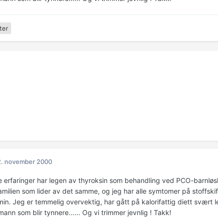
ter
2. november 2000
ke erfaringer har legen av thyroksin som behandling ved PCO-barnløs
amilien som lider av det samme, og jeg har alle symtomer på stoffski
in. Jeg er temmelig overvektig, har gått på kalorifattig diett svært 
ann som blir tynnere...... Og vi trimmer jevnlig ! Takk!