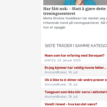
Har fått nok: – Slutt å gjøre dette
treningssenteret
Mette Kirstine Goddiksen har merket seg 
irriterende trend på treningssenteret. Nå t
hun et oppgjør.
SISTE TRÅDER I SAMME KATEGO
Noen som har erfaring med Seroquel?
erik123,
24. januar 2025
En jeg kjenner har veldig hovne føtter...
AnonymBruker,
16. juli
Ok å ikke ta d-dimer når andre prøver e
AnonymBruker,
18. juli
Tungpust som ikke blir verre i aktivite
AnonymBruker,
18. juli
Vondt i kneet - hva kan det være?