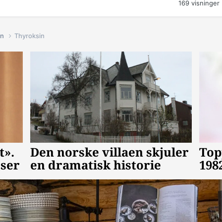
169
visninger
in
Thyroksin