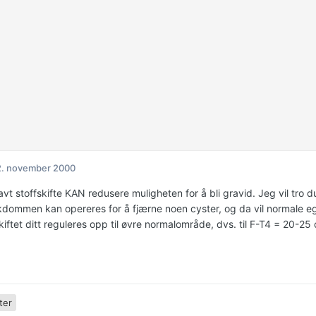
2. november 2000
 lavt stoffskifte KAN redusere muligheten for å bli gravid. Jeg vil t
dommen kan opereres for å fjærne noen cyster, og da vil normale egglø
kiftet ditt reguleres opp til øvre normalområde, dvs. til F-T4 = 20-2
ter