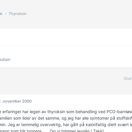
in
Thyroksin
disin
Star
2. november 2000
ke erfaringer har legen av thyroksin som behandling ved PCO-barnløs
amilien som lider av det samme, og jeg har alle symtomer på stoffski
in. Jeg er temmelig overvektig, har gått på kalorifattig diett svært 
ann som blir tynnere...... Og vi trimmer jevnlig ! Takk!