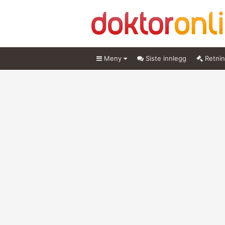
Meny
Siste innlegg
Retnin