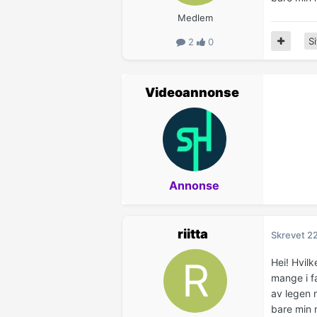
Medlem
Si
2
0
Videoannonse
Annonse
riitta
Skrevet
2
Hei! Hvil
mange i f
av legen m
bare min m