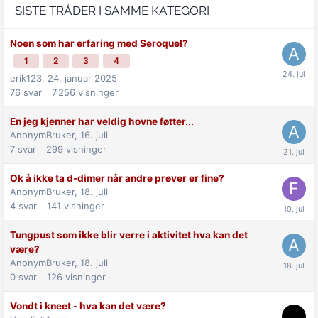
SISTE TRÅDER I SAMME KATEGORI
Noen som har erfaring med Seroquel?
1
2
3
4
erik123,
24. januar 2025
76
svar
7 256
visninger
En jeg kjenner har veldig hovne føtter...
AnonymBruker,
16. juli
7
svar
299
visninger
Ok å ikke ta d-dimer når andre prøver er fine?
AnonymBruker,
18. juli
4
svar
141
visninger
Tungpust som ikke blir verre i aktivitet hva kan det
være?
AnonymBruker,
18. juli
0
svar
126
visninger
Vondt i kneet - hva kan det være?