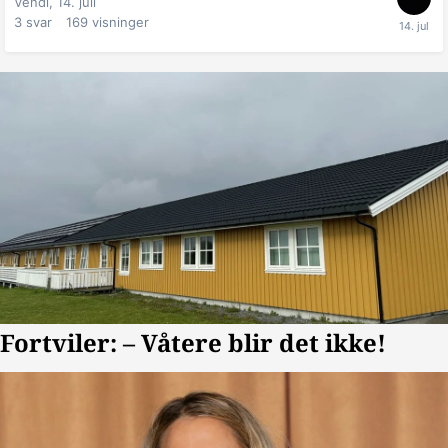
Vendi,
14. juli
3
svar
169
visninger