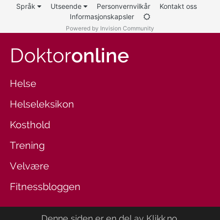
Språk
Utseende
Personvernvilkår
Kontakt oss
Informasjonskapsler
Powered by Invision Community
Doktor
online
Helse
Helseleksikon
Kosthold
Trening
Velvære
Fitnessbloggen
Denne siden er en del av
Klikk.no
.