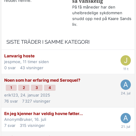
reddet henne.
så vanskelig
På få måneder har den
uhelbredelige sykdommen
snudd opp ned på Kaare Sands
liv.
SISTE TRÅDER I SAMME KATEGORI
Lanvarig hoste
jespmoe,
11 timer siden
0
svar
43
visninger
Noen som har erfaring med Seroquel?
1
2
3
4
erik123,
24. januar 2025
76
svar
7 327
visninger
En jeg kjenner har veldig hovne føtter...
AnonymBruker,
16. juli
7
svar
315
visninger