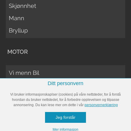
Skjønnhet
Mann
Bryllup
MOTOR
Vi menn Bil
Ditt personvern
Biltester
Vi bruker informasjonskaplser (cookies) på våre nettsteder, for å forstå
Vi Menn Båt
hvordan du bruker nettstedet, for å forbedre opplevelsen og tilpasse
annonsering. Du kan lese mer om dette i vår
personvernerklæring
Båttester
Jeg forstår
Bobil
Mer informasjon