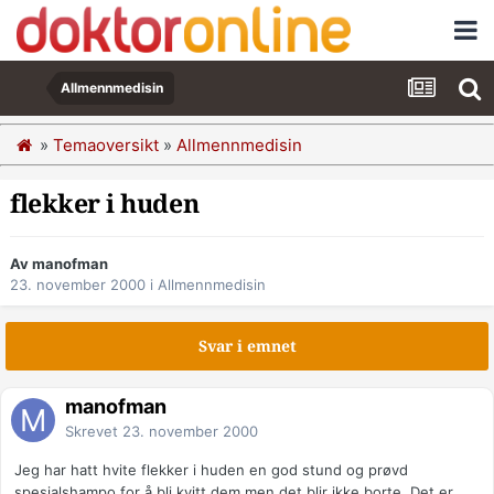
Allmennmedisin
»
Temaoversikt
»
Allmennmedisin
flekker i huden
Av manofman
23. november 2000
i
Allmennmedisin
Svar i emnet
manofman
Skrevet
23. november 2000
Jeg har hatt hvite flekker i huden en god stund og prøvd
spesialshampo for å bli kvitt dem men det blir ikke borte. Det er