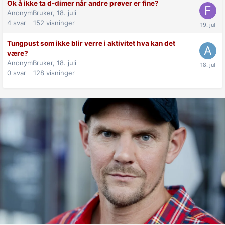
Ok å ikke ta d-dimer når andre prøver er fine?
AnonymBruker,
18. juli
4
svar
152
visninger
Tungpust som ikke blir verre i aktivitet hva kan det
være?
AnonymBruker,
18. juli
0
svar
128
visninger