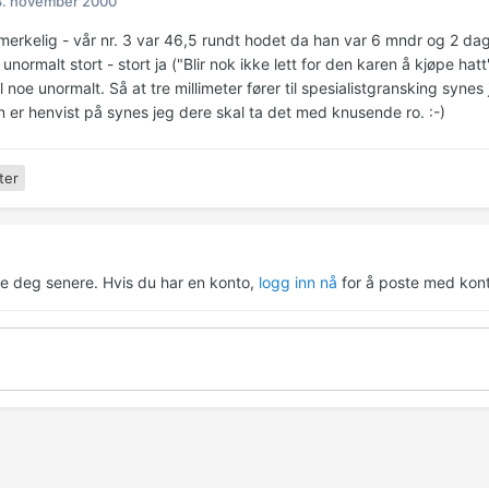
3. november 2000
kelig - vår nr. 3 var 46,5 rundt hodet da han var 6 mndr og 2 dager
 unormalt stort - stort ja ("Blir nok ikke lett for den karen å kjøpe ha
l noe unormalt. Så at tre millimeter fører til spesialistgransking syne
n er henvist på synes jeg dere skal ta det med knusende ro. :-)
ter
re deg senere. Hvis du har en konto,
logg inn nå
for å poste med kont