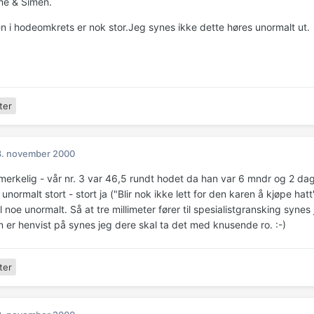
me & Simen.
en i hodeomkrets er nok stor.Jeg synes ikke dette høres unormalt ut.
ter
3. november 2000
kelig - vår nr. 3 var 46,5 rundt hodet da han var 6 mndr og 2 dager
 unormalt stort - stort ja ("Blir nok ikke lett for den karen å kjøpe ha
l noe unormalt. Så at tre millimeter fører til spesialistgransking syne
n er henvist på synes jeg dere skal ta det med knusende ro. :-)
ter