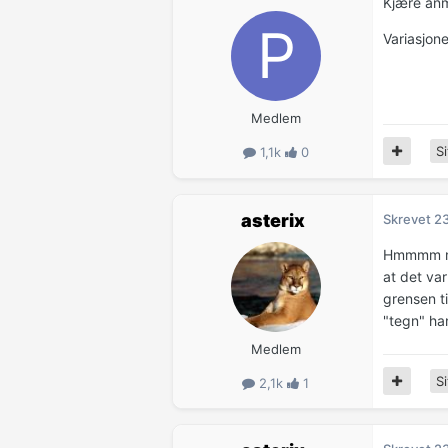
Kjære an
Variasjon
Medlem
Si
1,1k
0
asterix
Skrevet
2
Hmmmm mer
at det var
grensen ti
"tegn" ha
Medlem
Si
2,1k
1