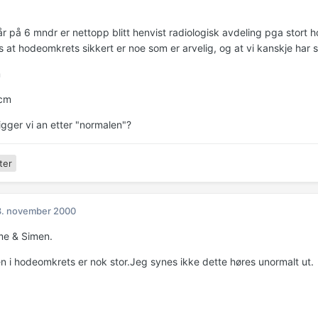
r på 6 mndr er nettopp blitt henvist radiologisk avdeling pga stort h
s at hodeomkrets sikkert er noe som er arvelig, og at vi kanskje har 
m
 cm
igger vi an etter "normalen"?
ter
3. november 2000
me & Simen.
en i hodeomkrets er nok stor.Jeg synes ikke dette høres unormalt ut.