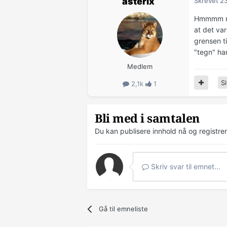
asterix
Skrevet
2
Hmmmm mer
at det var
grensen ti
"tegn" ha
Medlem
Si
2,1k
1
Bli med i samtalen
Du kan publisere innhold nå og registre
Skriv svar til emnet...
Gå til emneliste