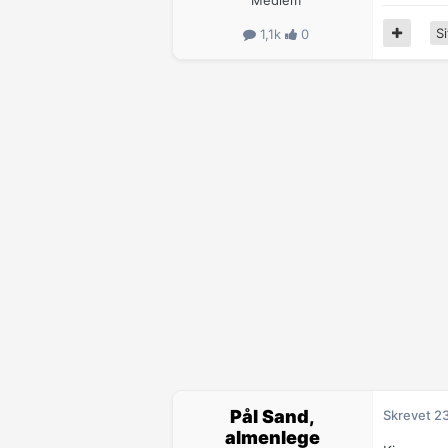
Medlem
Si
1,1k
0
Pål Sand,
Skrevet
2
almenlege