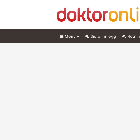
Meny
Siste innlegg
Retnin