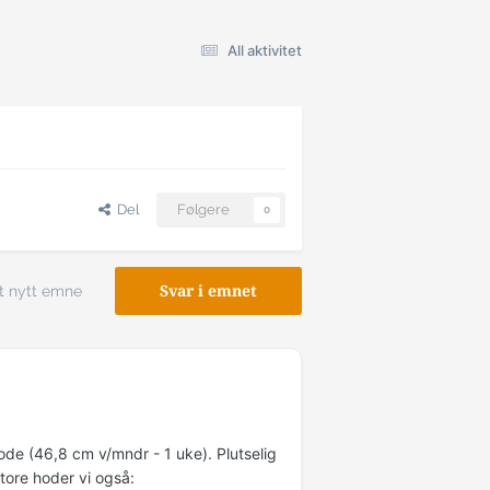
All aktivitet
Del
Følgere
0
t nytt emne
Svar i emnet
ode (46,8 cm v/mndr - 1 uke). Plutselig
store hoder vi også: