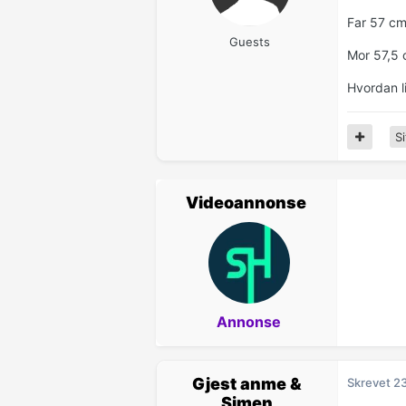
Far 57 c
Guests
Mor 57,5
Hvordan l
Si
Videoannonse
Annonse
Gjest anme &
Skrevet
2
Simen