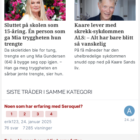
Sluttet på skolen som
Kaare lever med
15-åring. Én person som
skrekk-sykdommen
ga Mia tryggheten hun
ALS: – Alt har bare blitt
trengte
så vanskelig
Da skoletiden ble for tung,
På få måneder har den
trengte en ung Mia Gundersen
uhelbredelige sykdommen
(64) å bygge seg opp igjen. –
snudd opp ned på Kaare Sands
Han ga meg tryggheten en
liv.
sårbar jente trengte, sier hun.
SISTE TRÅDER I SAMME KATEGORI
Noen som har erfaring med Seroquel?
1
2
3
4
erik123,
24. januar 2025
76
svar
7 285
visninger