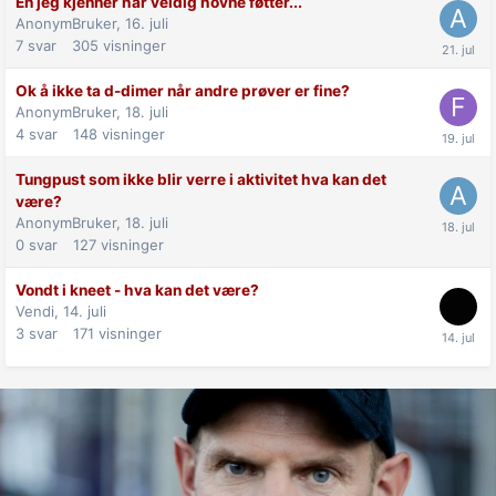
En jeg kjenner har veldig hovne føtter...
AnonymBruker,
16. juli
7
svar
305
visninger
Ok å ikke ta d-dimer når andre prøver er fine?
AnonymBruker,
18. juli
4
svar
148
visninger
Tungpust som ikke blir verre i aktivitet hva kan det
være?
AnonymBruker,
18. juli
0
svar
127
visninger
Vondt i kneet - hva kan det være?
Vendi,
14. juli
3
svar
171
visninger