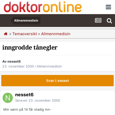
Allmennmedisin
»
Temaoversikt
»
Allmennmedisin
inngrodde tånegler
Av nesset6
23. november 2000
i
Allmennmedisin
Svar i emnet
nesset6
Skrevet
23. november 2000
Min sønn på 14 får stadig inn-