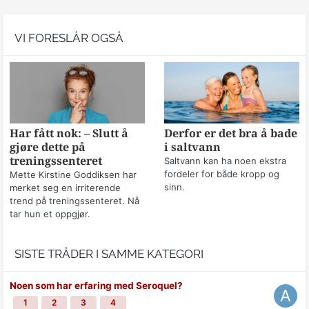
VI FORESLÅR OGSÅ
Har fått nok: – Slutt å
Derfor er det bra å bade
gjøre dette på
i saltvann
treningssenteret
Saltvann kan ha noen ekstra
fordeler for både kropp og
Mette Kirstine Goddiksen har
sinn.
merket seg en irriterende
trend på treningssenteret. Nå
tar hun et oppgjør.
SISTE TRÅDER I SAMME KATEGORI
Noen som har erfaring med Seroquel?
1
2
3
4