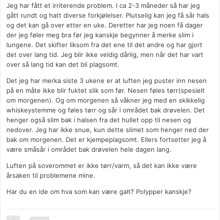
Jeg har fått et irriterende problem. I ca 2-3 måneder så har jeg
gått rundt og hatt diverse forkjølelser. Plutselig kan jeg få sår hals
og det kan gå over etter en uke. Deretter har jeg noen få dager
der jeg føler meg bra før jeg kanskje begynner å merke slim i
lungene. Det skifter liksom fra det ene til det andre og har gjort
det over lang tid. Jeg blir ikke veldig dårlig, men når det har vart
over så lang tid kan det bli plagsomt.
Det jeg har merka siste 3 ukene er at luften jeg puster inn nesen
på en måte ikke blir fuktet slik som før. Nesen føles tørr(spesielt
om morgenen). Og om morgenen så våkner jeg med en skikkelig
whiskeystemme og føles tørr og sår i området bak drøvelen. Det
henger også slim bak i halsen fra det hullet opp til nesen og
nedover. Jeg har ikke snue, kun dette slimet som henger ned der
bak om morgenen. Det er kjempeplagsomt. Ellers fortsetter jeg å
være småsår i området bak drøvelen hele dagen lang.
Luften på soverommet er ikke tørr/varm, så det kan ikke være
årsaken til problemene mine.
Har du en ide om hva som kan være galt? Polypper kanskje?