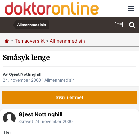
Allmennmedisin
»
Temaoversikt
»
Allmennmedisin
Småsyk lenge
Av Gjest Nottinghill
24. november 2000
i
Allmennmedisin
Svar i emnet
Gjest Nottinghill
Skrevet
24. november 2000
Hei