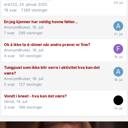
erik123,
24. januar 2025
76
svar
7 260
visninger
En jeg kjenner har veldig hovne føtter...
AnonymBruker,
16. juli
7
svar
299
visninger
Ok å ikke ta d-dimer når andre prøver er fine?
AnonymBruker,
18. juli
4
svar
141
visninger
Tungpust som ikke blir verre i aktivitet hva kan det
være?
AnonymBruker,
18. juli
0
svar
127
visninger
Vondt i kneet - hva kan det være?
Vendi,
14. juli
3
svar
169
visninger