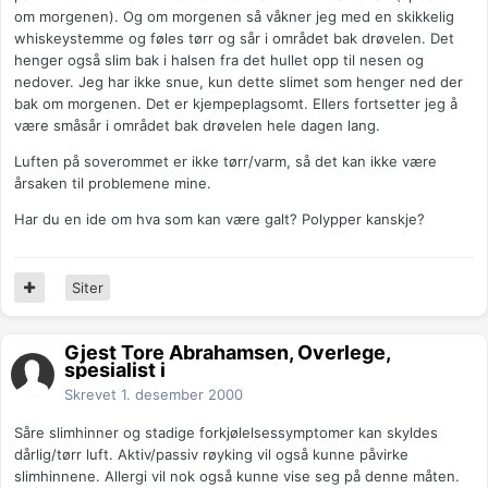
om morgenen). Og om morgenen så våkner jeg med en skikkelig
whiskeystemme og føles tørr og sår i området bak drøvelen. Det
henger også slim bak i halsen fra det hullet opp til nesen og
nedover. Jeg har ikke snue, kun dette slimet som henger ned der
bak om morgenen. Det er kjempeplagsomt. Ellers fortsetter jeg å
være småsår i området bak drøvelen hele dagen lang.
Luften på soverommet er ikke tørr/varm, så det kan ikke være
årsaken til problemene mine.
Har du en ide om hva som kan være galt? Polypper kanskje?
Siter
Gjest Tore Abrahamsen, Overlege,
spesialist i
Skrevet
1. desember 2000
Såre slimhinner og stadige forkjølelsessymptomer kan skyldes
dårlig/tørr luft. Aktiv/passiv røyking vil også kunne påvirke
slimhinnene. Allergi vil nok også kunne vise seg på denne måten.