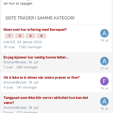
tar hun et oppgjør.
SISTE TRÅDER I SAMME KATEGORI
Noen som har erfaring med Seroquel?
1
2
3
4
erik123,
24. januar 2025
76
svar
7 262
visninger
En jeg kjenner har veldig hovne føtter...
AnonymBruker,
16. juli
7
svar
299
visninger
Ok å ikke ta d-dimer når andre prøver er fine?
AnonymBruker,
18. juli
4
svar
141
visninger
Tungpust som ikke blir verre i aktivitet hva kan det
være?
AnonymBruker,
18. juli
0
svar
127
visninger