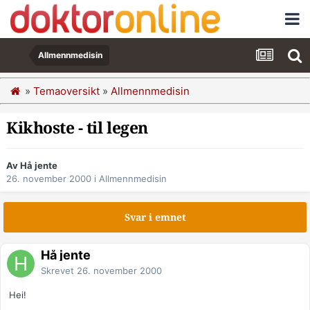
Allmennmedisin
»
Temaoversikt
»
Allmennmedisin
Kikhoste - til legen
Av Hå jente
26. november 2000
i
Allmennmedisin
Svar i emnet
Hå jente
Skrevet
26. november 2000
Hei!