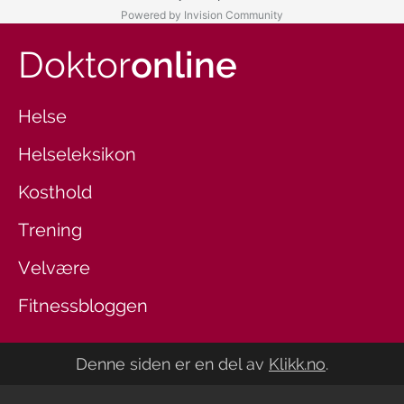
Powered by Invision Community
Doktor
online
Helse
Helseleksikon
Kosthold
Trening
Velvære
Fitnessbloggen
Denne siden er en del av
Klikk.no
.