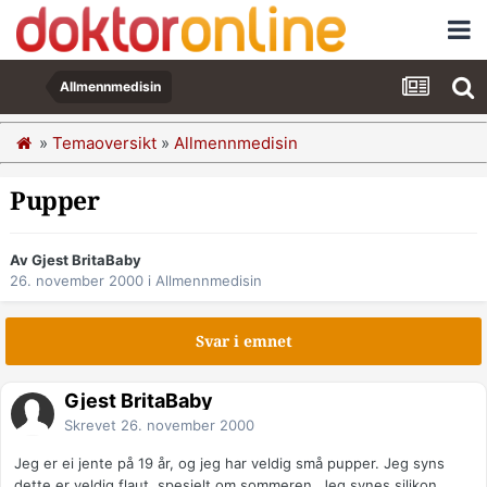
Allmennmedisin
»
Temaoversikt
»
Allmennmedisin
Pupper
Av Gjest BritaBaby
26. november 2000
i
Allmennmedisin
Svar i emnet
Gjest BritaBaby
Skrevet
26. november 2000
Jeg er ei jente på 19 år, og jeg har veldig små pupper. Jeg syns
dette er veldig flaut, spesielt om sommeren. Jeg synes silikon