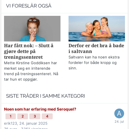
VI FORESLÅR OGSÅ
Har fått nok: – Slutt å
Derfor er det bra å bade
gjøre dette på
i saltvann
treningssenteret
Saltvann kan ha noen ekstra
fordeler for både kropp og
Mette Kirstine Goddiksen har
sinn.
merket seg en irriterende
trend på treningssenteret. Nå
tar hun et oppgjør.
SISTE TRÅDER I SAMME KATEGORI
Noen som har erfaring med Seroquel?
1
2
3
4
erik123,
24. januar 2025
76
svar
7 251
visninger