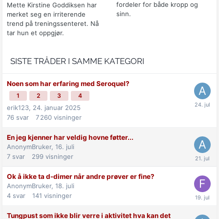
fordeler for både kropp og
Mette Kirstine Goddiksen har
sinn.
merket seg en irriterende
trend på treningssenteret. Nå
tar hun et oppgjør.
SISTE TRÅDER I SAMME KATEGORI
Noen som har erfaring med Seroquel?
1
2
3
4
erik123,
24. januar 2025
76
svar
7 260
visninger
En jeg kjenner har veldig hovne føtter...
AnonymBruker,
16. juli
7
svar
299
visninger
Ok å ikke ta d-dimer når andre prøver er fine?
AnonymBruker,
18. juli
4
svar
141
visninger
Tungpust som ikke blir verre i aktivitet hva kan det