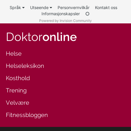
Språk
Utseende
Personvernvilkår
Kontakt oss
Informasjonskapsler
Powered by Invision Community
Doktor
online
Helse
Helseleksikon
Kosthold
Trening
Velvære
Fitnessbloggen