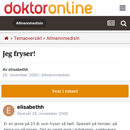
Allmennmedisin
»
Temaoversikt
»
Allmennmedisin
Jeg fryser!
Av elisabethh
26. november 2000
i
Allmennmedisin
Svar i emnet
elisabethh
Skrevet
26. november 2000
Er en jente på 23 år som fryser så fælt. Spesielt på hender, på
beina og på nesen. Det er varmt inne i leiligheten, samboeren