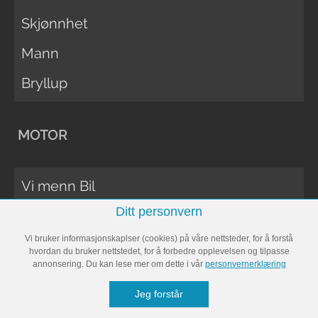
Skjønnhet
Mann
Bryllup
MOTOR
Vi menn Bil
Ditt personvern
Biltester
Vi bruker informasjonskaplser (cookies) på våre nettsteder, for å forstå
Vi Menn Båt
hvordan du bruker nettstedet, for å forbedre opplevelsen og tilpasse
annonsering. Du kan lese mer om dette i vår
personvernerklæring
Båttester
Jeg forstår
Bobil