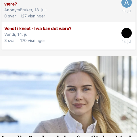
være?
AnonymBruker,
18. juli
0
svar
127
visninger
Vondt i kneet - hva kan det være?
Vendi,
14. juli
3
svar
170
visninger