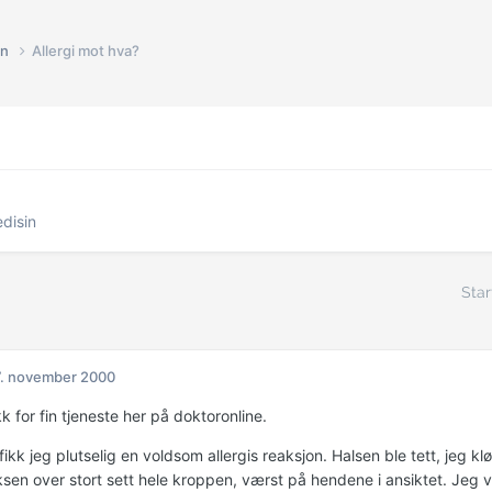
in
Allergi mot hva?
disin
Star
. november 2000
k for fin tjeneste her på doktoronline.
ikk jeg plutselig en voldsom allergis reaksjon. Halsen ble tett, jeg k
eksen over stort sett hele kroppen, værst på hendene i ansiktet. Jeg 