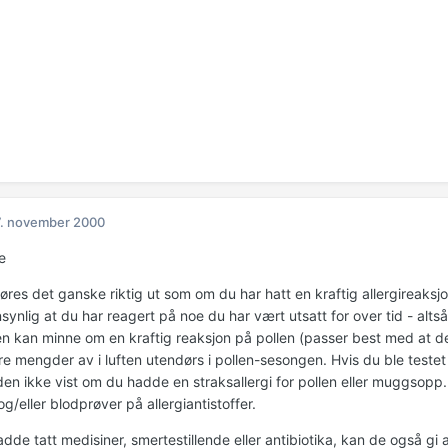
. november 2000
e
res det ganske riktig ut som om du har hatt en kraftig allergireaksj
ynlig at du har reagert på noe du har vært utsatt for over tid - alts
n kan minne om en kraftig reaksjon på pollen (passer best med at 
ore mengder av i luften utendørs i pollen-sesongen. Hvis du ble test
 den ikke vist om du hadde en straksallergi for pollen eller muggsopp.
og/eller blodprøver på allergiantistoffer.
dde tatt medisiner, smertestillende eller antibiotika, kan de også gi 