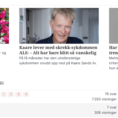
Kaare lever med skrekk-sykdommen
Har 
ALS: – Alt har bare blitt så vanskelig
tren
r og
På få måneder har den uhelbredelige
Mette
sykdommen snudd opp ned på Kaare Sands liv.
irrit
hun e
RI
76
svar
1
2
3
4
7 293
visninger
7
svar
308
visninger