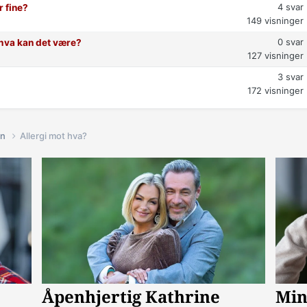
4
svar
r fine?
149
visninger
0
svar
t hva kan det være?
127
visninger
3
svar
172
visninger
in
Allergi mot hva?