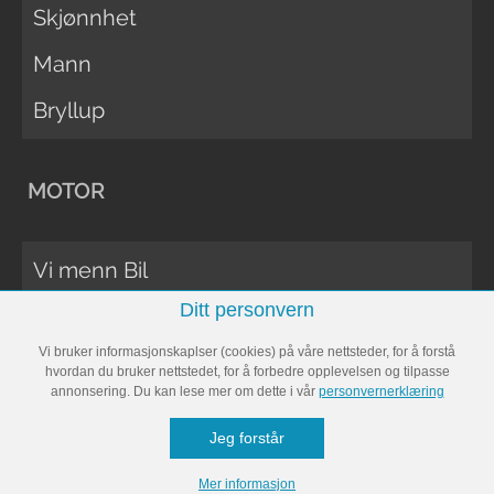
Skjønnhet
Mann
Bryllup
MOTOR
Vi menn Bil
Ditt personvern
Biltester
Vi bruker informasjonskaplser (cookies) på våre nettsteder, for å forstå
Vi Menn Båt
hvordan du bruker nettstedet, for å forbedre opplevelsen og tilpasse
annonsering. Du kan lese mer om dette i vår
personvernerklæring
Båttester
Jeg forstår
Bobil
Mer informasjon