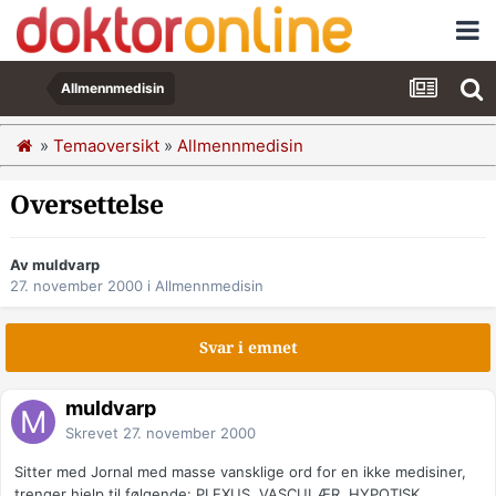
Allmennmedisin
»
Temaoversikt
»
Allmennmedisin
Oversettelse
Av muldvarp
27. november 2000
i
Allmennmedisin
Svar i emnet
muldvarp
Skrevet
27. november 2000
Sitter med Jornal med masse vansklige ord for en ikke medisiner,
trenger hjelp til følgende: PLEXUS, VASCULÆR, HYPOTISK