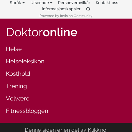
Språk
Utseende
Personvernvilkår
Kontakt oss
Informasjonskapsler
Powered by Invision Community
Doktor
online
Helse
Helseleksikon
Kosthold
Trening
Velvære
Fitnessbloggen
Denne siden er en del av
Klikk.no
.