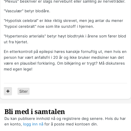
"Plexus" beskriver er slags nervebunt eller samling av nervetråder.
"Vasculær" betyr blodåre.
"Hypotisk celebral" er ikke riktig skrevet, men jeg antar du mener
"hypoxi cerebralt" noe som lite surstoff i hjernen.
"Hypertensio arterialis" betyr høyt blodtrykk i årene som fører blod
ut fra hjertet.
En etterkontroll på epilepsi høres kanskje fornuftig ut, men hvis en
person har vært anfallsfri i 20 år og ikke bruker medisiner kan det
være en plausibel forklaring. Om bilkjøring er trygt? Må diskuteres
med egen lege!
Siter
Bli med i samtalen
Du kan publisere innhold nå og registrere deg senere. Hvis du har
en konto,
logg inn nå
for å poste med kontoen din.