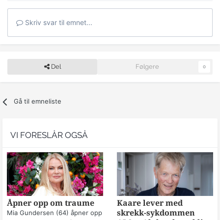
Skriv svar til emnet...
Del
Følgere
0
Gå til emneliste
VI FORESLÅR OGSÅ
Åpner opp om traume
Kaare lever med
skrekk-sykdommen
Mia Gundersen (64) åpner opp