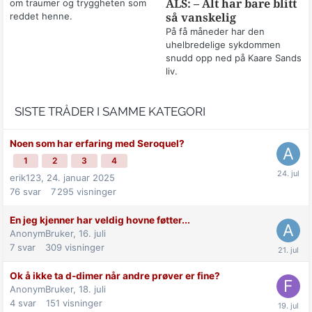
om traumer og tryggheten som
ALS: – Alt har bare blitt
reddet henne.
så vanskelig
På få måneder har den
uhelbredelige sykdommen
snudd opp ned på Kaare Sands
liv.
SISTE TRÅDER I SAMME KATEGORI
Noen som har erfaring med Seroquel?
1
2
3
4
erik123,
24. januar 2025
76
svar
7 295
visninger
En jeg kjenner har veldig hovne føtter...
AnonymBruker,
16. juli
7
svar
309
visninger
Ok å ikke ta d-dimer når andre prøver er fine?
AnonymBruker,
18. juli
4
svar
151
visninger