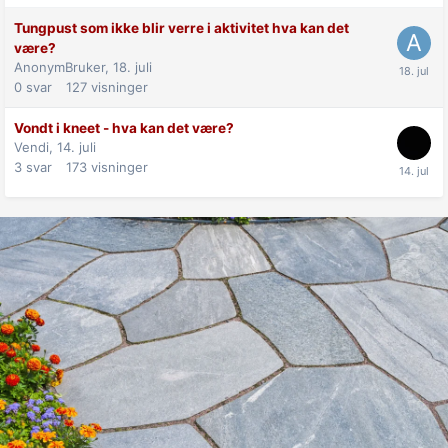
Tungpust som ikke blir verre i aktivitet hva kan det
være?
AnonymBruker,
18. juli
0
svar
127
visninger
Vondt i kneet - hva kan det være?
Vendi,
14. juli
3
svar
173
visninger