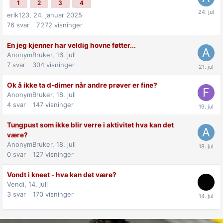
1
2
3
4
erik123,
24. januar 2025
76
svar
7 272
visninger
En jeg kjenner har veldig hovne føtter...
AnonymBruker,
16. juli
7
svar
304
visninger
Ok å ikke ta d-dimer når andre prøver er fine?
AnonymBruker,
18. juli
4
svar
147
visninger
Tungpust som ikke blir verre i aktivitet hva kan det
være?
AnonymBruker,
18. juli
0
svar
127
visninger
Vondt i kneet - hva kan det være?
Vendi,
14. juli
3
svar
170
visninger