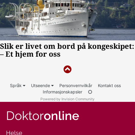
Språk
Utseende
Personvernvilkår
Kontakt oss
Informasjonskapsler
Powered by Invision Community
Doktor
online
Helse