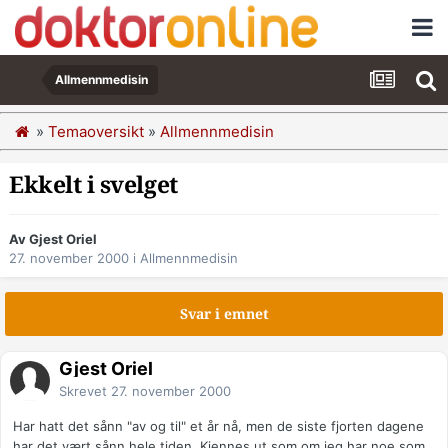
Allmennmedisin
»
Temaoversikt
»
Allmennmedisin
Ekkelt i svelget
Av Gjest Oriel
27. november 2000
i
Allmennmedisin
Svar i emnet
Gjest Oriel
Skrevet
27. november 2000
Har hatt det sånn "av og til" et år nå, men de siste fjorten dagene
har det vært sånn hele tiden. Kjennes ut som om jeg har noe som