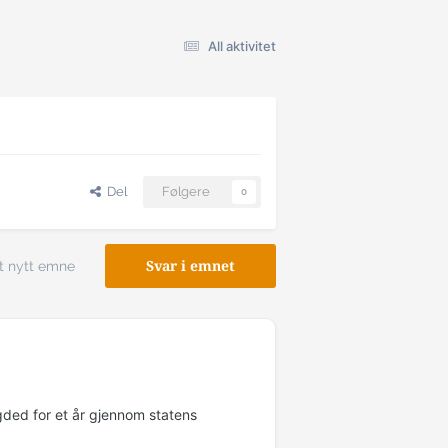
All aktivitet
Del
Følgere
0
t nytt emne
Svar i emnet
gded for et år gjennom statens