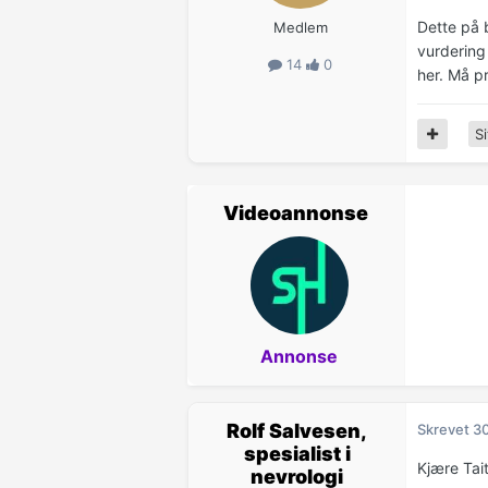
Dette på 
Medlem
vurdering
14
0
her. Må pr
Si
Videoannonse
Annonse
Rolf Salvesen,
Skrevet
3
spesialist i
Kjære Tait
nevrologi