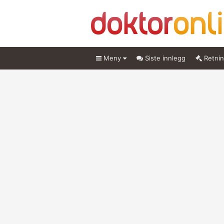
Meny
Siste innlegg
Retnin