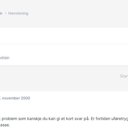
in
Henvisning
disin
Star
. november 2000
t problem som kanskje du kan gi et kort svar på. Er fortiden uføretry
asse.