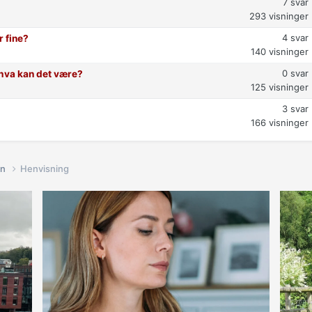
7
svar
293
visninger
4
svar
r fine?
140
visninger
0
svar
t hva kan det være?
125
visninger
3
svar
166
visninger
in
Henvisning