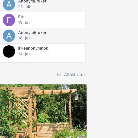
AnonymBruker
21. juli
Ftss
19. juli
AnonymBruker
18. juli
Ikkeanonymnok
14. juli
All aktivitet