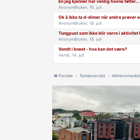
En jeg kjenner har veldig hovne føtter...
AnonymBruker,
16. juli
Ok å ikke ta d-dimer når andre prøver e
AnonymBruker,
18. juli
Tungpust som ikke blir verre i aktivite
AnonymBruker,
18. juli
Vondt i kneet - hva kan det være?
Vendi,
14. juli
Forside
Temaoversikt
Allmennmedis