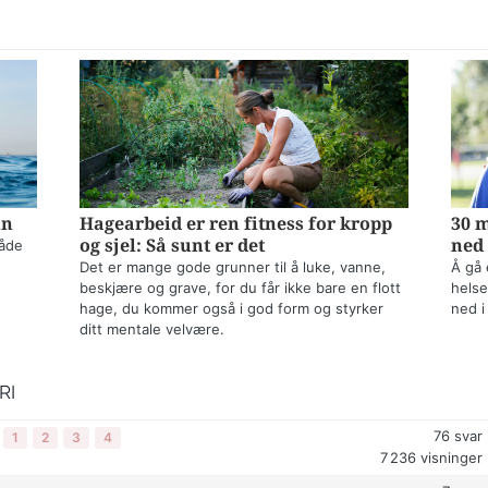
nn
Hagearbeid er ren fitness for kropp
30 m
og sjel: Så sunt er det
ned 
både
Det er mange gode grunner til å luke, vanne,
Å gå 
beskjære og grave, for du får ikke bare en flott
helse
hage, du kommer også i god form og styrker
ned i
ditt mentale velvære.
RI
76
svar
1
2
3
4
7 236
visninger