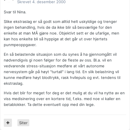
Skrevet
4. desember 2000
Svar til Nina.
Slike ekstraslag er så godt som alltid helt uskyldige og trenger
ingen behandling, hvis de da ikke blir så besværlige for den
enkelte at man MÅ gjøre noe. Objektivt sett er de ufarlige, men
kan hos enkelte bli så hyppige at det går ut over hjertets
punmpeoppgaver.
En så belastende situasjon som du synes å ha gjennomgått vil
nødvendigvis gi noen følger for de fleste av oss. Bl.a. vil en
vedvarende stress-situasjon medføre at vårt autonome
nervesystem går på høyt "turtall" i lang tid. En slik belastning vil
kunne medføre høyt blodtrykk, rask hvilepuls og evt. tendens til
ekstraslag.
Hvis det blir for meget for deg er det mulig at du vil ha nytte av en
viss medisinering over en kortere tid, f.eks. med noe vi kaller en
betablokker. Ta dette eventuelt opp med din lege.
Siter