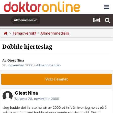
Allmennmedisin
»
Temaoversikt
»
Allmennmedisin
Dobble hjerteslag
Av Gjest Nina
28. november 2000
i
Allmennmedisin
Svar i emnet
Gjest Nina
Skrevet
28. november 2000
Jeg hadde det første halvår av 2000 et tøft år hvor jeg holdt på å
miste min far, samt hadde et opprivende samlivsbrudd. Dette