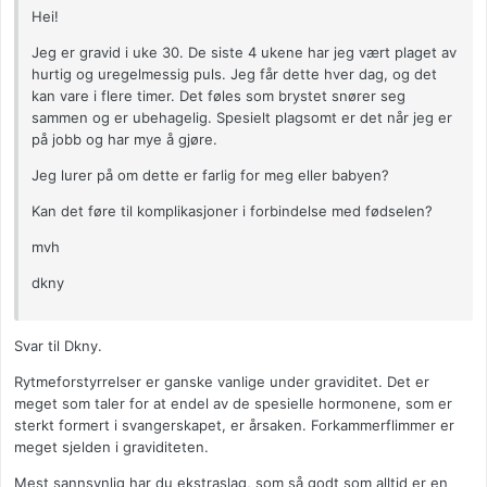
Hei!
Jeg er gravid i uke 30. De siste 4 ukene har jeg vært plaget av
hurtig og uregelmessig puls. Jeg får dette hver dag, og det
kan vare i flere timer. Det føles som brystet snører seg
sammen og er ubehagelig. Spesielt plagsomt er det når jeg er
på jobb og har mye å gjøre.
Jeg lurer på om dette er farlig for meg eller babyen?
Kan det føre til komplikasjoner i forbindelse med fødselen?
mvh
dkny
Svar til Dkny.
Rytmeforstyrrelser er ganske vanlige under graviditet. Det er
meget som taler for at endel av de spesielle hormonene, som er
sterkt formert i svangerskapet, er årsaken. Forkammerflimmer er
meget sjelden i graviditeten.
Mest sannsynlig har du ekstraslag, som så godt som alltid er en