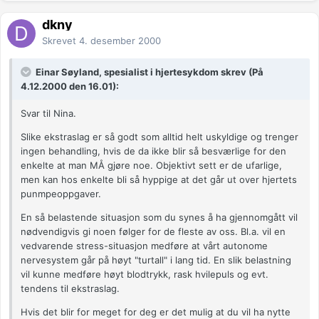
dkny
Skrevet
4. desember 2000
Einar Søyland, spesialist i hjertesykdom skrev (På
4.12.2000 den 16.01):
Svar til Nina.
Slike ekstraslag er så godt som alltid helt uskyldige og trenger
ingen behandling, hvis de da ikke blir så besværlige for den
enkelte at man MÅ gjøre noe. Objektivt sett er de ufarlige,
men kan hos enkelte bli så hyppige at det går ut over hjertets
punmpeoppgaver.
En så belastende situasjon som du synes å ha gjennomgått vil
nødvendigvis gi noen følger for de fleste av oss. Bl.a. vil en
vedvarende stress-situasjon medføre at vårt autonome
nervesystem går på høyt "turtall" i lang tid. En slik belastning
vil kunne medføre høyt blodtrykk, rask hvilepuls og evt.
tendens til ekstraslag.
Hvis det blir for meget for deg er det mulig at du vil ha nytte