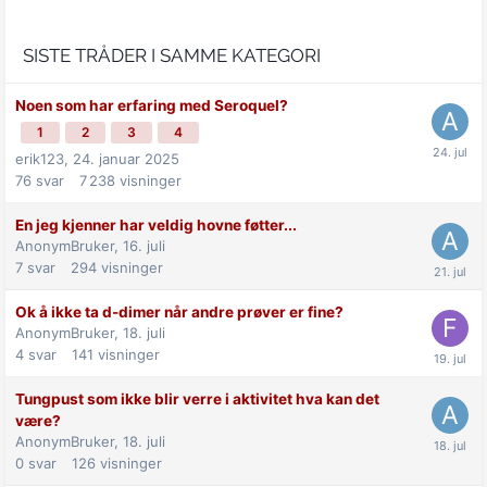
SISTE TRÅDER I SAMME KATEGORI
Noen som har erfaring med Seroquel?
1
2
3
4
erik123,
24. januar 2025
76
svar
7 238
visninger
En jeg kjenner har veldig hovne føtter...
AnonymBruker,
16. juli
7
svar
294
visninger
Ok å ikke ta d-dimer når andre prøver er fine?
AnonymBruker,
18. juli
4
svar
141
visninger
Tungpust som ikke blir verre i aktivitet hva kan det
være?
AnonymBruker,
18. juli
0
svar
126
visninger