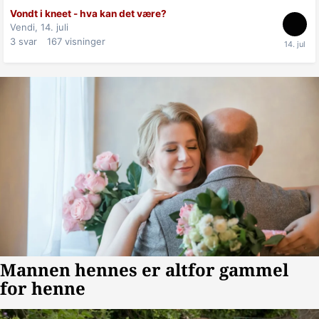
Vondt i kneet - hva kan det være?
Vendi,
14. juli
3
svar
167
visninger