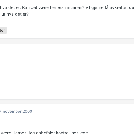
 hva det er. Kan det være herpes i munnen? Vil gjerne få avkreftet d
e ut hva det er?
ter
0. november 2000
.
 være Herpes.Jeg anbefaler kontroll hos lege.