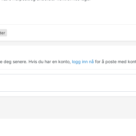
ter
re deg senere. Hvis du har en konto,
logg inn nå
for å poste med kont