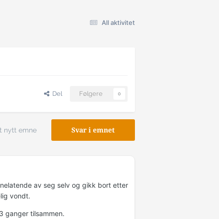
All aktivitet
Del
Følgere
0
t nytt emne
Svar i emnet
synelatende av seg selv og gikk bort etter
lig vondt.
t 3 ganger tilsammen.