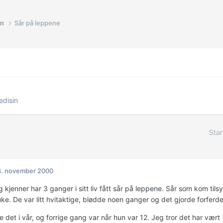
in
Sår på leppene
disin
Star
8. november 2000
eg kjenner har 3 ganger i sitt liv fått sår på leppene. Sår som kom til
ke. De var litt hvitaktige, blødde noen ganger og det gjorde forferde
 det i vår, og forrige gang var når hun var 12. Jeg tror det har vær