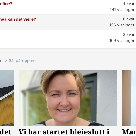
4
svar
r fine?
141
visninger
0
svar
t hva kan det være?
126
visninger
3
svar
169
visninger
in
Sår på leppene