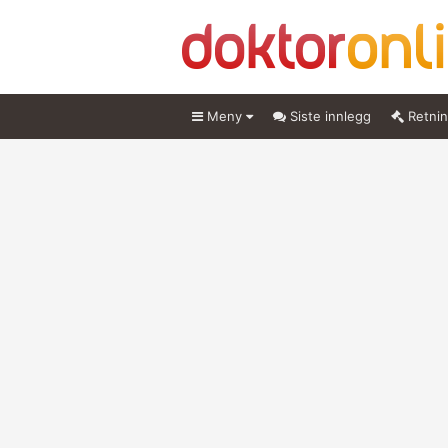
Meny
Siste innlegg
Retnin