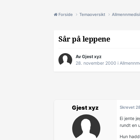
Forside
Temaoversikt
Allmennmedis
Sår på leppene
Av Gjest xyz
28. november 2000
i
Allmennme
Gjest xyz
Skrevet
2
Ei jente j
rundt en u
Hun hadde