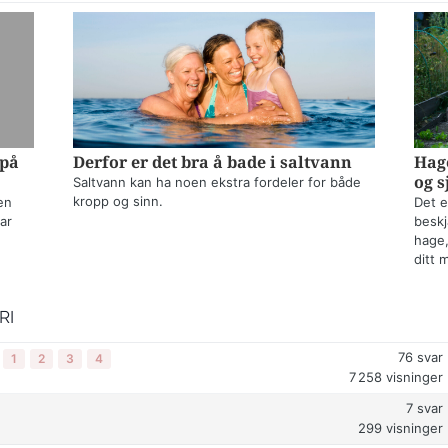
 på
Derfor er det bra å bade i saltvann
Hage
og s
Saltvann kan ha noen ekstra fordeler for både
kropp og sinn.
en
Det e
ar
beskj
hage,
ditt 
RI
76
svar
1
2
3
4
7 258
visninger
7
svar
299
visninger