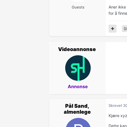
Aner ikke
Guests
for å finn
Si
Videoannonse
Annonse
Pål Sand,
Skrevet
3
almenlege
Kjære xyz
Dette kan