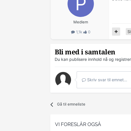
Medlem
Si
1,1k
0
Bli med i samtalen
Du kan publisere innhold nå og registre
Skriv svar til emnet...
Gå til emneliste
VI FORESLÅR OGSÅ