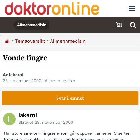
Allmennmedisin
»
Temaoversikt
»
Allmennmedisin
Vonde fingre
Av lakerol
28. november 2000
i
Allmennmedisin
Svar i emnet
lakerol
Skrevet
28. november 2000
Har store smerter i fingrene som går oppover i armene. Smerten
kjennes som prikking, en mye vondere utgave av at armen og