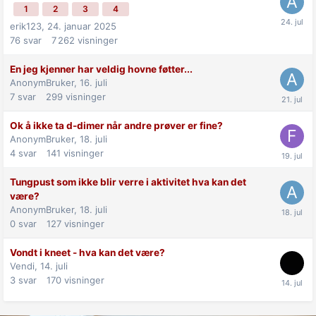
1
2
3
4
erik123,
24. januar 2025
76
svar
7 262
visninger
En jeg kjenner har veldig hovne føtter...
AnonymBruker,
16. juli
7
svar
299
visninger
Ok å ikke ta d-dimer når andre prøver er fine?
AnonymBruker,
18. juli
4
svar
141
visninger
Tungpust som ikke blir verre i aktivitet hva kan det
være?
AnonymBruker,
18. juli
0
svar
127
visninger
Vondt i kneet - hva kan det være?
Vendi,
14. juli
3
svar
170
visninger