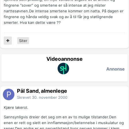
fingrene "sover" og smertene er så intense at jeg mister
narttesøvnen.De intense smertene kommer om natta. På dagen er
fingrene og hånda veldig svak og av å til får jeg støtlignende
smerter. Hva kan dette være ??
Siter
Videoannonse
Annonse
Pål Sand, almenlege
Skrevet
30. november 2000
Kjære lakerol.
Sannsynligvis dreier det seg om en av to mulige tilstander.Den
enen er rett og slett en innflammasjon/betennelse i muskulatur og
sener.Den andre er en nervetilstand hvor nerven kommer i klem