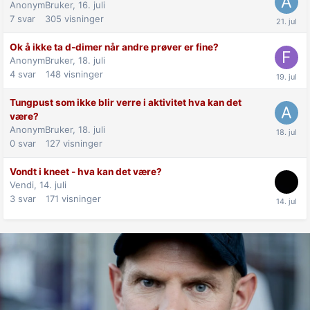
AnonymBruker,
16. juli
7
svar
305
visninger
Ok å ikke ta d-dimer når andre prøver er fine?
AnonymBruker,
18. juli
4
svar
148
visninger
Tungpust som ikke blir verre i aktivitet hva kan det
være?
AnonymBruker,
18. juli
0
svar
127
visninger
Vondt i kneet - hva kan det være?
Vendi,
14. juli
3
svar
171
visninger