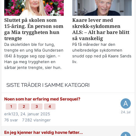
Sluttet på skolen som
Kaare lever med
15-åring. Én person som
skrekk-sykdommen
ga Mia tryggheten hun
ALS: – Alt har bare blitt
trengte
så vanskelig
Da skoletiden ble for tung,
På få måneder har den
trengte en ung Mia Gundersen
uhelbredelige sykdommen
(64) å bygge seg opp igjen. –
snudd opp ned på Kaare Sands
Han ga meg tryggheten en
liv.
sårbar jente trengte, sier hun.
SISTE TRÅDER I SAMME KATEGORI
Noen som har erfaring med Seroquel?
1
2
3
4
erik123,
24. januar 2025
76
svar
7 282
visninger
En jeg kjenner har veldig hovne føtter...