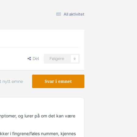
All aktivitet
Del
Følgere
0
t nytt emne
Svar i emnet
ymptomer, og lurer på om det kan være
ikker i fingrene/føles nummen, kjennes