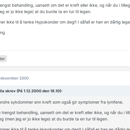
engst behandling, uansett om det er kreft eller ikke, og når du i till
eg er jo ikke lege) at du burde ta en tur til legen.
r ikke til å tenke Hypokonder om deg!! I såfall er han en dårlig lege
ing
ter
. desember 2000
lla skrev (På 1.12.2000 den 16.10):
andre sykdommer enn kreft som også gir symptomer fra lymfene.
 trengst behandling, uansett om det er kreft eller ikke, og når du i ti
eg (men jeg er jo ikke lege) at du burde ta en tur til legen.
mer ikke til å tenke Hypokonder om deg!! I såfall er han en dårlig l