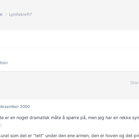
in
Lymfekreft?
isin
Star
 desember 2000
tte er en noget dramatisk måte å spørre på, men jeg har en rekke s
.
kurat som det er "tett" under den ene armen, den er hoven og det pr