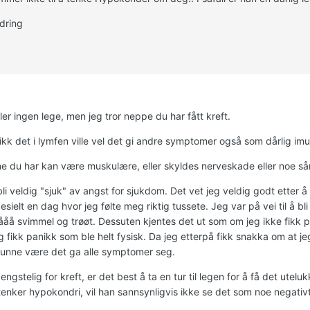
dring
ler ingen lege, men jeg tror neppe du har fått kreft.
kk det i lymfen ville vel det gi andre symptomer også som dårlig imu
e du har kan være muskulære, eller skyldes nerveskade eller noe sånt 
i veldig "sjuk" av angst for sjukdom. Det vet jeg veldig godt etter å h
sielt en dag hvor jeg følte meg riktig tussete. Jeg var på vei til å bl
åå svimmel og trøøt. Dessuten kjentes det ut som om jeg ikke fikk pu
g fikk panikk som ble helt fysisk. Da jeg etterpå fikk snakka om at jeg
kunne være det ga alle symptomer seg.
engstelig for kreft, er det best å ta en tur til legen for å få det utel
tenker hypokondri, vil han sannsynligvis ikke se det som noe negat