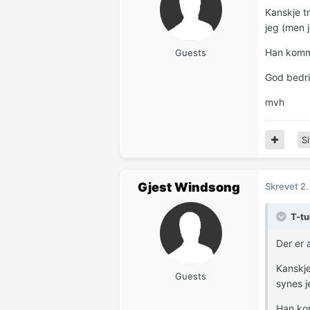
Kanskje tr
jeg (men j
Han komme
Guests
God bedr
mvh
Si
Gjest Windsong
Skrevet
2
T-tu
Der er 
Kanskje
Guests
synes j
Han kom