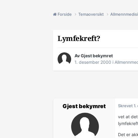
Forside
Temaoversikt
Allmennmedis
Lymfekreft?
Av Gjest bekymret
1. desember 2000
i
Allmennmed
Gjest bekymret
Skrevet
1.
vet at de
lymfekreft
Det er ak