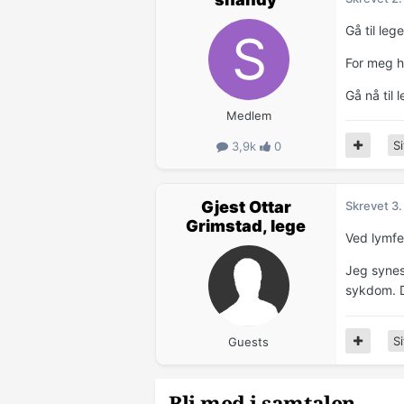
Gå til leg
For meg hø
Gå nå til 
Medlem
Si
3,9k
0
Gjest Ottar
Skrevet
3
Grimstad, lege
Ved lymfe
Jeg synes 
sykdom. De
Si
Guests