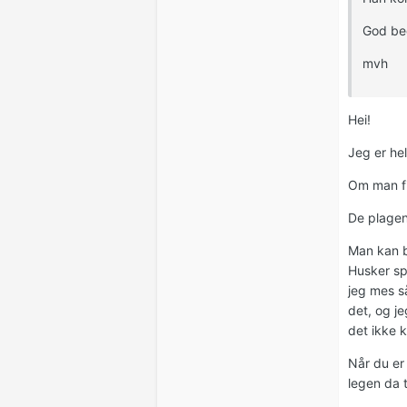
God be
mvh
Hei!
Jeg er hel
Om man fi
De plagen
Man kan bl
Husker spe
jeg mes så
det, og je
det ikke 
Når du er 
legen da 