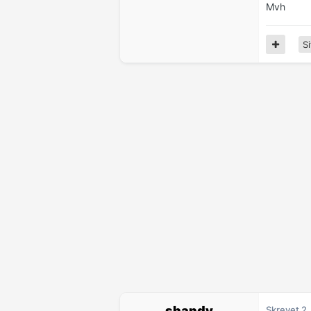
Mvh
Si
shandy
Skrevet
2