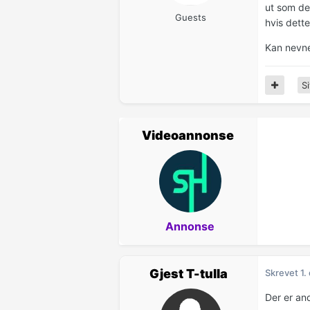
ut som det
Guests
hvis dette
Kan nevne 
Si
Videoannonse
Annonse
Gjest T-tulla
Skrevet
1.
Der er an