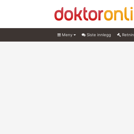
Meny
Siste innlegg
Retnin