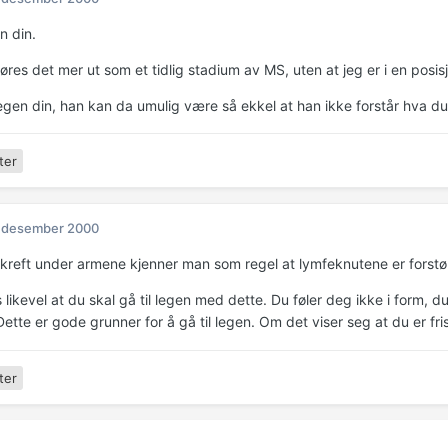
en din.
res det mer ut som et tidlig stadium av MS, uten at jeg er i en posisjo
legen din, han kan da umulig være så ekkel at han ikke forstår hva du
ter
. desember 2000
kreft under armene kjenner man som regel at lymfeknutene er forstør
likevel at du skal gå til legen med dette. Du føler deg ikke i form, d
tte er gode grunner for å gå til legen. Om det viser seg at du er fri
ter