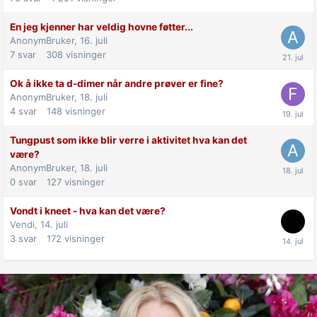
En jeg kjenner har veldig hovne føtter...
AnonymBruker,
16. juli
7
svar
308
visninger
Ok å ikke ta d-dimer når andre prøver er fine?
AnonymBruker,
18. juli
4
svar
148
visninger
Tungpust som ikke blir verre i aktivitet hva kan det
være?
AnonymBruker,
18. juli
0
svar
127
visninger
Vondt i kneet - hva kan det være?
Vendi,
14. juli
3
svar
172
visninger