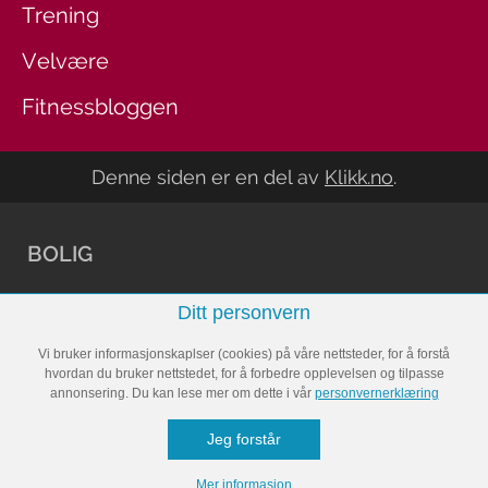
Trening
Velvære
Fitnessbloggen
Denne siden er en del av
Klikk.no
.
BOLIG
Ditt personvern
Arkitektur
Vi bruker informasjonskaplser (cookies) på våre nettsteder, for å forstå
Bli inspirert
hvordan du bruker nettstedet, for å forbedre opplevelsen og tilpasse
annonsering. Du kan lese mer om dette i vår
personvernerklæring
Oppussing
Jeg forstår
Rengjøring
Mer informasjon