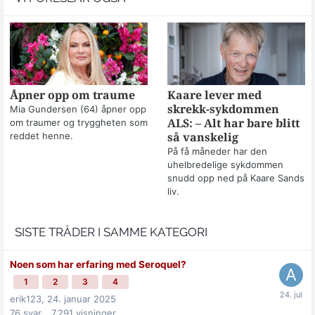
Åpner opp om traume
Kaare lever med
skrekk-sykdommen
Mia Gundersen (64) åpner opp
om traumer og tryggheten som
ALS: – Alt har bare blitt
reddet henne.
så vanskelig
På få måneder har den
uhelbredelige sykdommen
snudd opp ned på Kaare Sands
liv.
SISTE TRÅDER I SAMME KATEGORI
Noen som har erfaring med Seroquel?
1
2
3
4
erik123,
24. januar 2025
76
svar
7 291
visninger