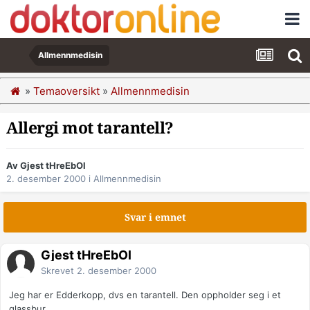
Allmennmedisin
»
Temaoversikt
»
Allmennmedisin
Allergi mot tarantell?
Av Gjest tHreEbOl
2. desember 2000
i
Allmennmedisin
Svar i emnet
Gjest tHreEbOl
Skrevet
2. desember 2000
Jeg har er Edderkopp, dvs en tarantell. Den oppholder seg i et
glassbur..