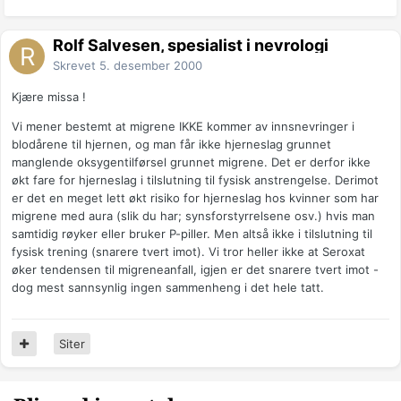
Rolf Salvesen, spesialist i nevrologi
Skrevet
5. desember 2000
Kjære missa !
Vi mener bestemt at migrene IKKE kommer av innsnevringer i
blodårene til hjernen, og man får ikke hjerneslag grunnet
manglende oksygentilførsel grunnet migrene. Det er derfor ikke
økt fare for hjerneslag i tilslutning til fysisk anstrengelse. Derimot
er det en meget lett økt risiko for hjerneslag hos kvinner som har
migrene med aura (slik du har; synsforstyrrelsene osv.) hvis man
samtidig røyker eller bruker P-piller. Men altså ikke i tilslutning til
fysisk trening (snarere tvert imot). Vi tror heller ikke at Seroxat
øker tendensen til migreneanfall, igjen er det snarere tvert imot -
dog mest sannsynlig ingen sammenheng i det hele tatt.
Siter