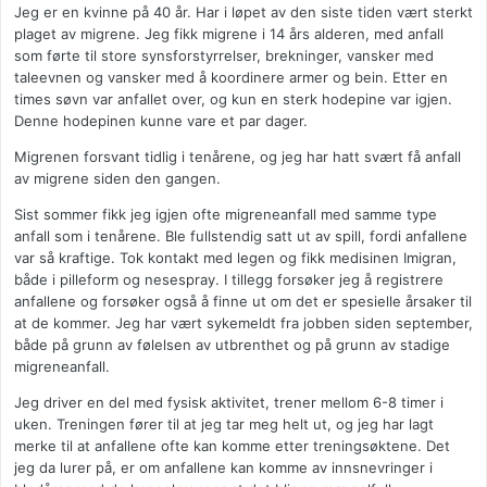
Jeg er en kvinne på 40 år. Har i løpet av den siste tiden vært sterkt
plaget av migrene. Jeg fikk migrene i 14 års alderen, med anfall
som førte til store synsforstyrrelser, brekninger, vansker med
taleevnen og vansker med å koordinere armer og bein. Etter en
times søvn var anfallet over, og kun en sterk hodepine var igjen.
Denne hodepinen kunne vare et par dager.
Migrenen forsvant tidlig i tenårene, og jeg har hatt svært få anfall
av migrene siden den gangen.
Sist sommer fikk jeg igjen ofte migreneanfall med samme type
anfall som i tenårene. Ble fullstendig satt ut av spill, fordi anfallene
var så kraftige. Tok kontakt med legen og fikk medisinen Imigran,
både i pilleform og nesespray. I tillegg forsøker jeg å registrere
anfallene og forsøker også å finne ut om det er spesielle årsaker til
at de kommer. Jeg har vært sykemeldt fra jobben siden september,
både på grunn av følelsen av utbrenthet og på grunn av stadige
migreneanfall.
Jeg driver en del med fysisk aktivitet, trener mellom 6-8 timer i
uken. Treningen fører til at jeg tar meg helt ut, og jeg har lagt
merke til at anfallene ofte kan komme etter treningsøktene. Det
jeg da lurer på, er om anfallene kan komme av innsnevringer i