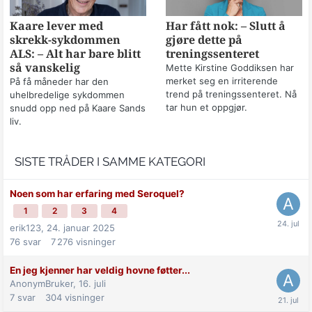
Kaare lever med
Har fått nok: – Slutt å
skrekk-sykdommen
gjøre dette på
ALS: – Alt har bare blitt
treningssenteret
så vanskelig
Mette Kirstine Goddiksen har
merket seg en irriterende
På få måneder har den
trend på treningssenteret. Nå
uhelbredelige sykdommen
tar hun et oppgjør.
snudd opp ned på Kaare Sands
liv.
SISTE TRÅDER I SAMME KATEGORI
Noen som har erfaring med Seroquel?
1
2
3
4
erik123,
24. januar 2025
76
svar
7 276
visninger
En jeg kjenner har veldig hovne føtter...
AnonymBruker,
16. juli
7
svar
304
visninger