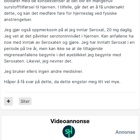
blodårer med de konsekvenser at det blir en mangelfull
surstofftilførsel til hjernen. I tilfelle, går det an å få undersøkt
dette, og kan det medføre fare for hjerneslag ved fysiske
anstrengelser.
Jeg gjør også oppmerksom på at jeg inntar Seroxat, 20 mg daglig.
Jeg vet at det påvirker serotoninnivået i hjernen. Kan anfallene ha
noe med inntak av Seroxaten og gjøre. Jeg har inntatt Seroxat i en
periode på tre år, men kan ikke se at de tiltagende
migreneanfallene begynte i det øyeblikket jeg begynte med
Seroxaten. Likevel, jeg nevner det.
Jeg bruker ellers ingen andre medisiner.
Håper å få svar på dette, da dette engster meg litt vel mye.
Siter
Videoannonse
Annonse