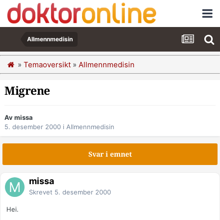
Allmennmedisin
»
Temaoversikt
»
Allmennmedisin
Migrene
Av missa
5. desember 2000
i
Allmennmedisin
Svar i emnet
missa
Skrevet
5. desember 2000
Hei.