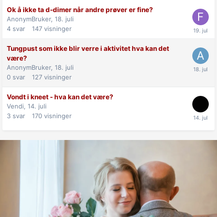
Ok å ikke ta d-dimer når andre prøver er fine?
AnonymBruker,
18. juli
4
svar
147
visninger
Tungpust som ikke blir verre i aktivitet hva kan det
være?
AnonymBruker,
18. juli
0
svar
127
visninger
Vondt i kneet - hva kan det være?
Vendi,
14. juli
3
svar
170
visninger