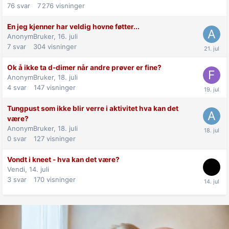
76
svar
7 276
visninger
En jeg kjenner har veldig hovne føtter...
AnonymBruker,
16. juli
7
svar
304
visninger
Ok å ikke ta d-dimer når andre prøver er fine?
AnonymBruker,
18. juli
4
svar
147
visninger
Tungpust som ikke blir verre i aktivitet hva kan det
være?
AnonymBruker,
18. juli
0
svar
127
visninger
Vondt i kneet - hva kan det være?
Vendi,
14. juli
3
svar
170
visninger