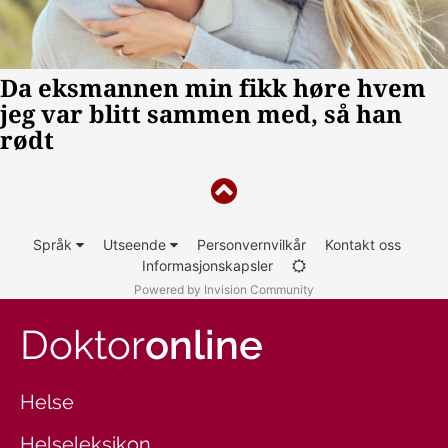
Språk
Utseende
Personvernvilkår
Kontakt oss
Informasjonskapsler
Powered by Invision Community
Doktor
online
Helse
Helseleksikon