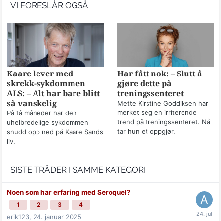
VI FORESLÅR OGSÅ
Kaare lever med
Har fått nok: – Slutt å
skrekk-sykdommen
gjøre dette på
ALS: – Alt har bare blitt
treningssenteret
så vanskelig
Mette Kirstine Goddiksen har
merket seg en irriterende
På få måneder har den
trend på treningssenteret. Nå
uhelbredelige sykdommen
tar hun et oppgjør.
snudd opp ned på Kaare Sands
liv.
SISTE TRÅDER I SAMME KATEGORI
Noen som har erfaring med Seroquel?
1
2
3
4
erik123,
24. januar 2025