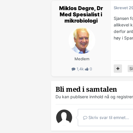
Miklos Degre, Dr
Skrevet
29
Med Spesialist i
Sjansen fo
mikrobiologi
allikevel 
derfor anb
høy i Spa
Medlem
Si
1,4k
0
Bli med i samtalen
Du kan publisere innhold nå og registre
Skriv svar til emnet...