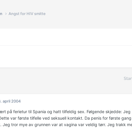
in
Angst for HIV smitte
Star
. april 2004
ært på ferietur til Spania og hatt tilfeldig sex. Følgende skjedde: J
ette var første tilfelle ved seksuell kontakt. Da penis for første gang
 Jeg tror mye av grunnen var at vagina var veldig tørr. Jeg trakk me