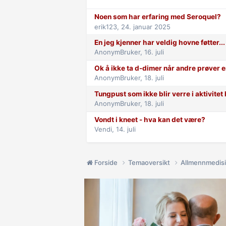
Noen som har erfaring med Seroquel?
erik123,
24. januar 2025
En jeg kjenner har veldig hovne føtter...
AnonymBruker,
16. juli
Ok å ikke ta d-dimer når andre prøver e
AnonymBruker,
18. juli
Tungpust som ikke blir verre i aktivite
AnonymBruker,
18. juli
Vondt i kneet - hva kan det være?
Vendi,
14. juli
Forside
Temaoversikt
Allmennmedis