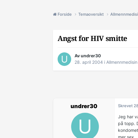
Forside
Temaoversikt
Allmennmedis
Angst for HIV smitte
Av undrer30
28. april 2004
i
Allmennmedisin
undrer30
Skrevet
28
Jeg har v
på topp. D
kondomet.
mer sex.