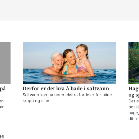
 på
Derfor er det bra å bade i saltvann
Hage
og s
Saltvann kan ha noen ekstra fordeler for både
kropp og sinn.
en
Det e
ar
beskj
hage,
ditt 
RI