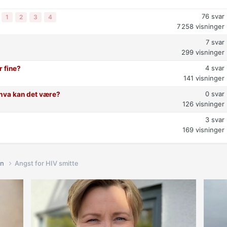
76
svar
1
2
3
4
7 258
visninger
7
svar
299
visninger
4
svar
r fine?
141
visninger
0
svar
t hva kan det være?
126
visninger
3
svar
169
visninger
in
Angst for HIV smitte