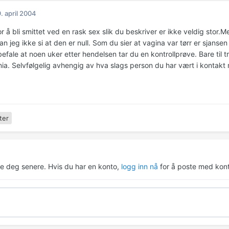
. april 2004
r å bli smittet ved en rask sex slik du beskriver er ikke veldig stor.M
kan jeg ikke si at den er null. Som du sier at vagina var tørr er sjansen 
efale at noen uker etter hendelsen tar du en kontrollprøve. Bare til t
nia. Selvfølgelig avhengig av hva slags person du har vært i kontakt
ter
re deg senere. Hvis du har en konto,
logg inn nå
for å poste med kont