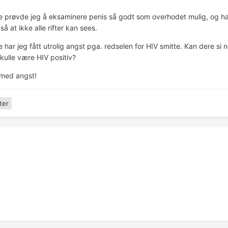
te prøvde jeg å eksaminere penis så godt som overhodet mulig, og hadd
så at ikke alle rifter kan sees.
e har jeg fått utrolig angst pga. redselen for HIV smitte. Kan dere si
kulle være HIV positiv?
 med angst!
ter