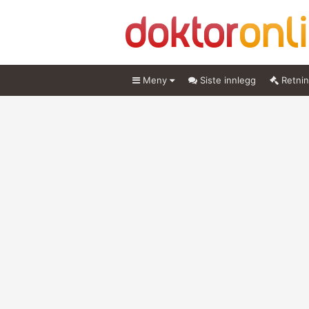
Meny
Siste innlegg
Retnin