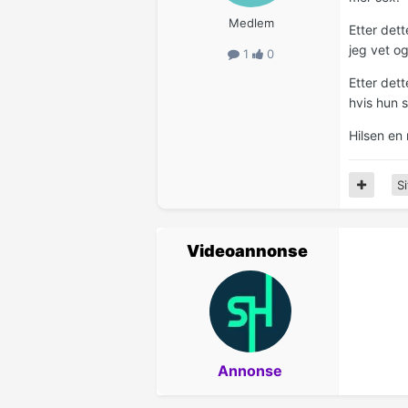
Medlem
Etter det
jeg vet og
1
0
Etter dett
hvis hun s
Hilsen en
Si
Videoannonse
Annonse