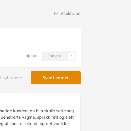
All aktivitet
Del
Følgere
0
t nytt emne
Svar i emnet
eg hadde kondom da hun skulle sette seg
 penetrerte vagina, sprakk rett og slett
g ut i neste sekund, og det var ikke