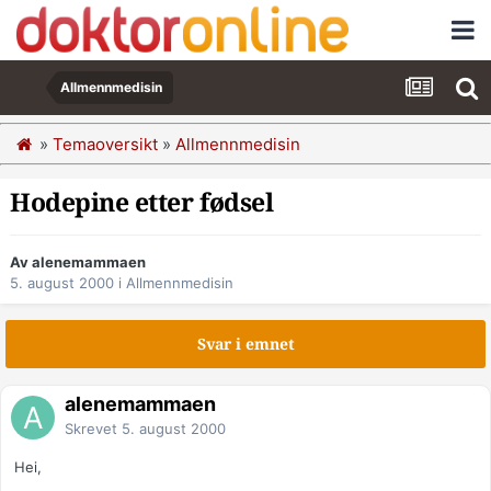
Allmennmedisin
»
Temaoversikt
»
Allmennmedisin
Hodepine etter fødsel
Av alenemammaen
5. august 2000
i
Allmennmedisin
Svar i emnet
alenemammaen
Skrevet
5. august 2000
Hei,