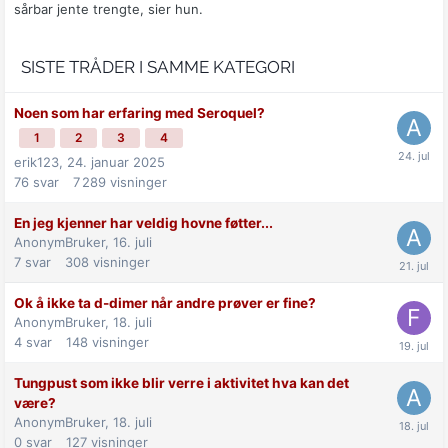
sårbar jente trengte, sier hun.
SISTE TRÅDER I SAMME KATEGORI
Noen som har erfaring med Seroquel?
1
2
3
4
erik123,
24. januar 2025
76
svar
7 289
visninger
En jeg kjenner har veldig hovne føtter...
AnonymBruker,
16. juli
7
svar
308
visninger
Ok å ikke ta d-dimer når andre prøver er fine?
AnonymBruker,
18. juli
4
svar
148
visninger
Tungpust som ikke blir verre i aktivitet hva kan det
være?
AnonymBruker,
18. juli
0
svar
127
visninger