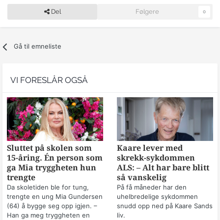
Del
Følgere
0
Gå til emneliste
VI FORESLÅR OGSÅ
Sluttet på skolen som
Kaare lever med
15-åring. Én person som
skrekk-sykdommen
ga Mia tryggheten hun
ALS: – Alt har bare blitt
trengte
så vanskelig
Da skoletiden ble for tung,
På få måneder har den
trengte en ung Mia Gundersen
uhelbredelige sykdommen
(64) å bygge seg opp igjen. –
snudd opp ned på Kaare Sands
Han ga meg tryggheten en
liv.