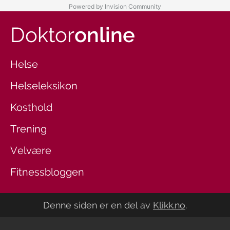
Powered by Invision Community
Doktor
online
Helse
Helseleksikon
Kosthold
Trening
Velvære
Fitnessbloggen
Denne siden er en del av
Klikk.no
.