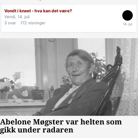
Vondt i kneet - hva kan det være?
Vendi,
14. juli
3
svar
172
visninger