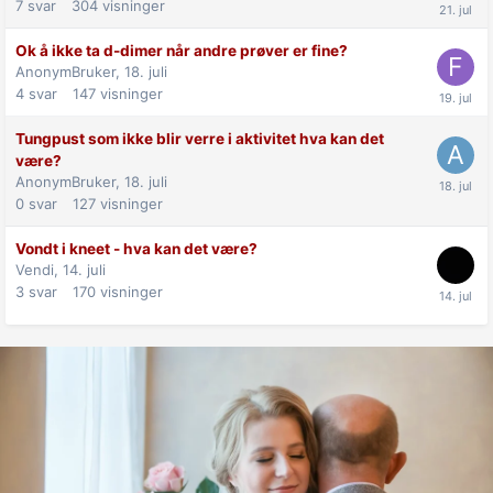
7
svar
304
visninger
Ok å ikke ta d-dimer når andre prøver er fine?
AnonymBruker,
18. juli
4
svar
147
visninger
Tungpust som ikke blir verre i aktivitet hva kan det
være?
AnonymBruker,
18. juli
0
svar
127
visninger
Vondt i kneet - hva kan det være?
Vendi,
14. juli
3
svar
170
visninger