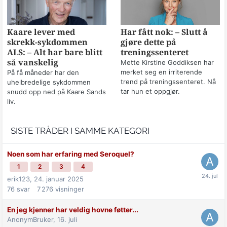
Kaare lever med
Har fått nok: – Slutt å
skrekk-sykdommen
gjøre dette på
ALS: – Alt har bare blitt
treningssenteret
så vanskelig
Mette Kirstine Goddiksen har
merket seg en irriterende
På få måneder har den
trend på treningssenteret. Nå
uhelbredelige sykdommen
tar hun et oppgjør.
snudd opp ned på Kaare Sands
liv.
SISTE TRÅDER I SAMME KATEGORI
Noen som har erfaring med Seroquel?
1
2
3
4
erik123,
24. januar 2025
76
svar
7 276
visninger
En jeg kjenner har veldig hovne føtter...
AnonymBruker,
16. juli