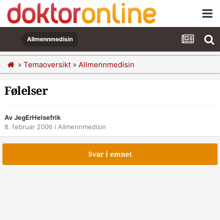
Allmennmedisin
»
Temaoversikt
»
Allmennmedisin
Følelser
Av JegErHelsefrik
8. februar 2006
i
Allmennmedisin
Svar i emnet