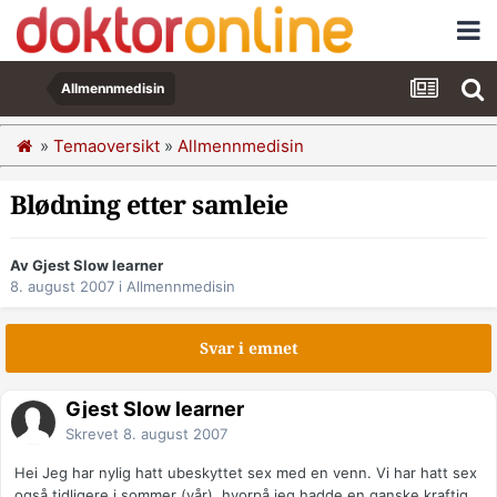
Allmennmedisin
»
Temaoversikt
»
Allmennmedisin
Blødning etter samleie
Av Gjest Slow learner
8. august 2007
i
Allmennmedisin
Svar i emnet
Gjest Slow learner
Skrevet
8. august 2007
Hei Jeg har nylig hatt ubeskyttet sex med en venn. Vi har hatt sex
også tidligere i sommer (vår), hvorpå jeg hadde en ganske kraftig