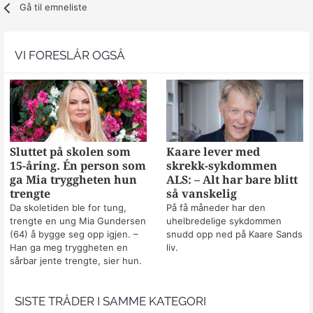
Gå til emneliste
VI FORESLÅR OGSÅ
Sluttet på skolen som
Kaare lever med
15-åring. Én person som
skrekk-sykdommen
ga Mia tryggheten hun
ALS: – Alt har bare blitt
trengte
så vanskelig
Da skoletiden ble for tung,
På få måneder har den
trengte en ung Mia Gundersen
uhelbredelige sykdommen
(64) å bygge seg opp igjen. –
snudd opp ned på Kaare Sands
Han ga meg tryggheten en
liv.
sårbar jente trengte, sier hun.
SISTE TRÅDER I SAMME KATEGORI