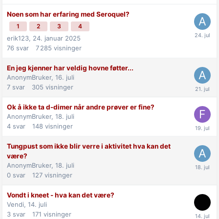
Noen som har erfaring med Seroquel?
1
2
3
4
erik123,
24. januar 2025
76
svar
7 285
visninger
En jeg kjenner har veldig hovne føtter...
AnonymBruker,
16. juli
7
svar
305
visninger
Ok å ikke ta d-dimer når andre prøver er fine?
AnonymBruker,
18. juli
4
svar
148
visninger
Tungpust som ikke blir verre i aktivitet hva kan det
være?
AnonymBruker,
18. juli
0
svar
127
visninger
Vondt i kneet - hva kan det være?
Vendi,
14. juli
3
svar
171
visninger