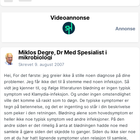
Videoannonse
Annonse
Miklos Degre, Dr Med Spesialist i
mikrobiologi
Skrevet
9. august 2007
Hei, For det første: jeg greier ikke å stille noen diagnose på dine
problemer. Jeg får ikke det til å stemme med noen infeksjon. Så
vidt jeg kjenner til, og ifølge litteraturen blødning er ingen typisk
symptom ved Klamydia-infeksjon. Og under ingen omstendiighet
ville det komme så raskt som to døgn. De typiske symptomer er
tegn på betennelse, og det er ingenting so står i din beskrivelse
som peker i den retningen. Blødning alene som hovedsymptom er
heller ikke noe typisk symptom ved andre infeksjoner. På den
andre siden er det rimelig å anta at blødningen hadde noe med
samleie å gjøre siden det skjedde to ganger. Siden du ikke sier noe
om at du har hatt lignende symptomer uten relasjon til samleie,