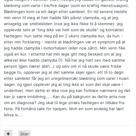
blødning som varte i tre/fire dager (som en kraftig menstruasjon).
Blødningen kom ca ett døgn etter samleiet. En tid senere meldte
min venn til meg at han hadde fått påvist clamydia, og at jeg
antagelig var smittekilden (noe jeg ikke fikke til å stemme). jeg
opplevde selv at "ting ikke var helt som de skulle" og kontaktet
fastlegen. hun satte meg på en 2 ukers clamydia-kur, da hun -
etter min forklaring - mente at blødningen var et symptom på at
jeg hadde clamydia i livmorhalsen (eller noe sånt). Min venn fikk
også en kur. I ettertid har min lege gitt meg beskjed om at jeg
alikevel ikke hadde clamydia (!). Nå har jeg hatt sex med samme
person igjen (lærer aldri...) og selv om vi nå skulle være friske
begge to, opplever jeg at det samme skjer igjen: ett til to døgn
etter samleiet får jeg en uregelmentær blødning som varer i noen
dager. og igjen opplever jeg at ting ikke er som det skal være i
underlivet. men dette er ikke noe jeg kan forklare nærmere og det
kan jo være innbilning..... Kan du på bakgrunn av dette anta noe
om en diagnose? Jeg skal til lege straks fastlegen er tilbake fra
ferie. På forhånd takk for hjelpen. Mvh en som endelig har lært
leksa si....
Siter