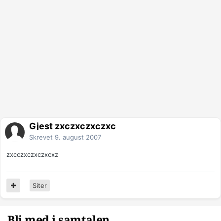
Gjest zxczxczxczxc
Skrevet
9. august 2007
zxcczxczxczxcxz
Siter
Bli med i samtalen