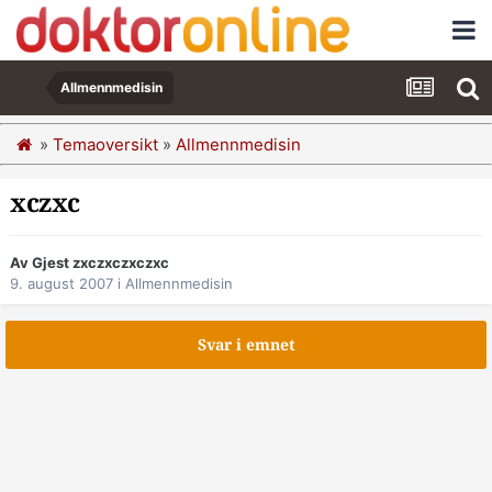
Allmennmedisin
»
Temaoversikt
»
Allmennmedisin
xczxc
Av Gjest zxczxczxczxc
9. august 2007
i
Allmennmedisin
Svar i emnet