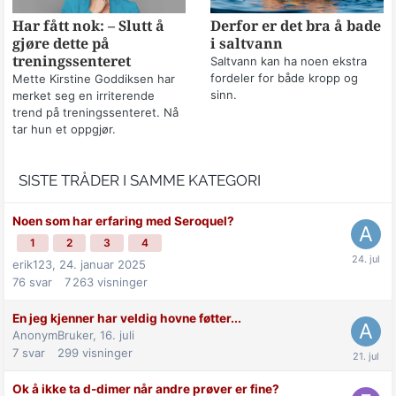
Har fått nok: – Slutt å
Derfor er det bra å bade
gjøre dette på
i saltvann
treningssenteret
Saltvann kan ha noen ekstra
fordeler for både kropp og
Mette Kirstine Goddiksen har
sinn.
merket seg en irriterende
trend på treningssenteret. Nå
tar hun et oppgjør.
SISTE TRÅDER I SAMME KATEGORI
Noen som har erfaring med Seroquel?
1
2
3
4
erik123,
24. januar 2025
76
svar
7 263
visninger
En jeg kjenner har veldig hovne føtter...
AnonymBruker,
16. juli
7
svar
299
visninger
Ok å ikke ta d-dimer når andre prøver er fine?