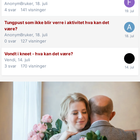
AnonymBruker,
18. juli
4
svar
141
visninger
Tungpust som ikke blir verre i aktivitet hva kan det
være?
AnonymBruker,
18. juli
0
svar
127
visninger
Vondt i kneet - hva kan det være?
Vendi,
14. juli
3
svar
170
visninger