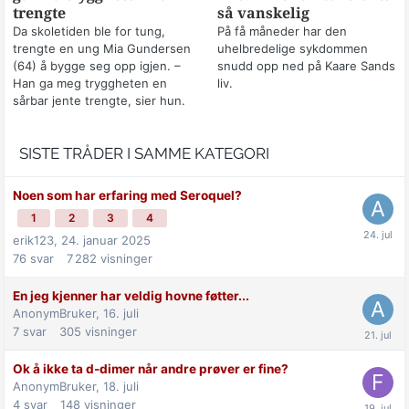
trengte
så vanskelig
Da skoletiden ble for tung,
På få måneder har den
trengte en ung Mia Gundersen
uhelbredelige sykdommen
(64) å bygge seg opp igjen. –
snudd opp ned på Kaare Sands
Han ga meg tryggheten en
liv.
sårbar jente trengte, sier hun.
SISTE TRÅDER I SAMME KATEGORI
Noen som har erfaring med Seroquel?
1
2
3
4
erik123,
24. januar 2025
76
svar
7 282
visninger
En jeg kjenner har veldig hovne føtter...
AnonymBruker,
16. juli
7
svar
305
visninger
Ok å ikke ta d-dimer når andre prøver er fine?
AnonymBruker,
18. juli
4
svar
148
visninger