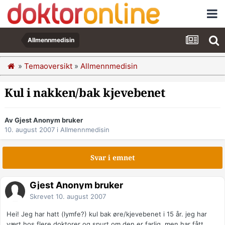
Allmennmedisin
»
Temaoversikt
»
Allmennmedisin
Kul i nakken/bak kjevebenet
Av Gjest Anonym bruker
10. august 2007
i
Allmennmedisin
Svar i emnet
Gjest Anonym bruker
Skrevet
10. august 2007
Hei! Jeg har hatt (lymfe?) kul bak øre/kjevebenet i 15 år. jeg har
vært hos flere doktorer og spurt om den er farlig, men har fått