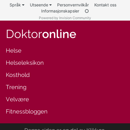
Språk
Utseende
Personvernvilkår
Kontakt oss
Informasjonskapsler
Powered by Invision Community
Doktor
online
Helse
Helseleksikon
Kosthold
Trening
Velvære
Fitnessbloggen