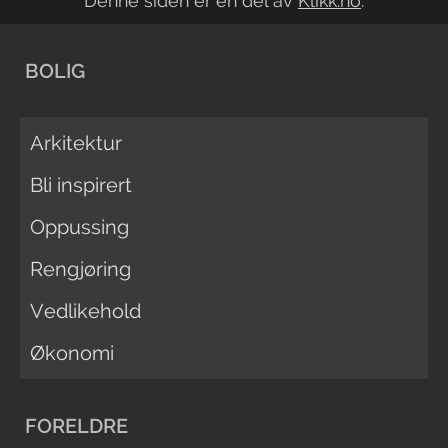
Denne siden er en del av
Klikk.no
.
BOLIG
Arkitektur
Bli inspirert
Oppussing
Rengjøring
Vedlikehold
Økonomi
FORELDRE