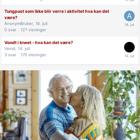
Tungpust som ikke blir verre i aktivitet hva kan det
være?
AnonymBruker,
18. juli
0
svar
127
visninger
Vondt i kneet - hva kan det være?
Vendi,
14. juli
3
svar
170
visninger