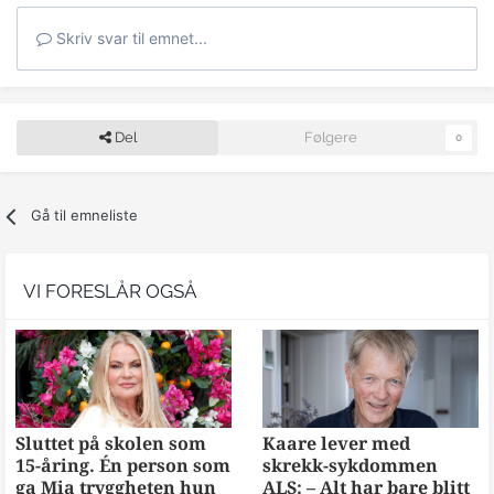
Skriv svar til emnet...
Del
Følgere
0
Gå til emneliste
VI FORESLÅR OGSÅ
Sluttet på skolen som
Kaare lever med
15-åring. Én person som
skrekk-sykdommen
ga Mia tryggheten hun
ALS: – Alt har bare blitt