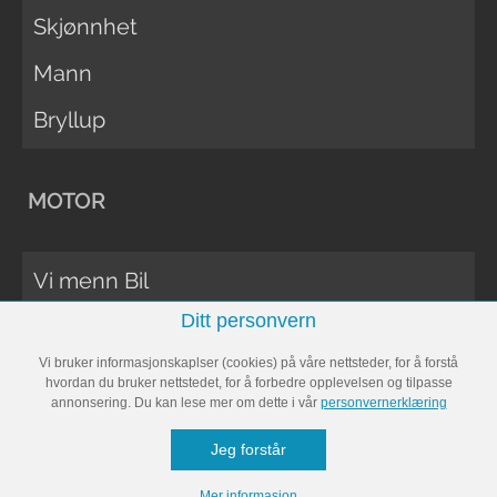
Skjønnhet
Mann
Bryllup
MOTOR
Vi menn Bil
Ditt personvern
Biltester
Vi bruker informasjonskaplser (cookies) på våre nettsteder, for å forstå
Vi Menn Båt
hvordan du bruker nettstedet, for å forbedre opplevelsen og tilpasse
annonsering. Du kan lese mer om dette i vår
personvernerklæring
Båttester
Jeg forstår
Bobil
Mer informasjon