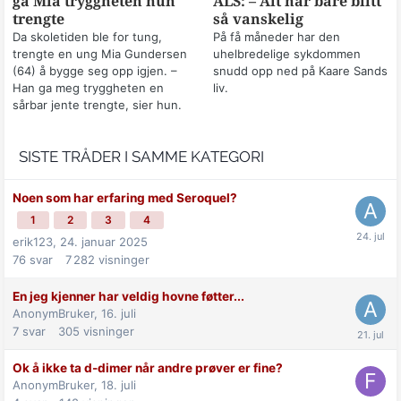
ga Mia tryggheten hun
ALS: – Alt har bare blitt
trengte
så vanskelig
Da skoletiden ble for tung,
På få måneder har den
trengte en ung Mia Gundersen
uhelbredelige sykdommen
(64) å bygge seg opp igjen. –
snudd opp ned på Kaare Sands
Han ga meg tryggheten en
liv.
sårbar jente trengte, sier hun.
SISTE TRÅDER I SAMME KATEGORI
Noen som har erfaring med Seroquel?
1
2
3
4
erik123,
24. januar 2025
76
svar
7 282
visninger
En jeg kjenner har veldig hovne føtter...
AnonymBruker,
16. juli
7
svar
305
visninger
Ok å ikke ta d-dimer når andre prøver er fine?
AnonymBruker,
18. juli