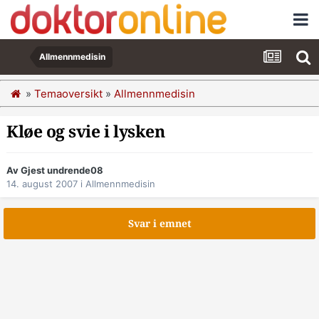
Allmennmedisin
»
Temaoversikt
»
Allmennmedisin
Kløe og svie i lysken
Av Gjest undrende08
14. august 2007
i
Allmennmedisin
Svar i emnet