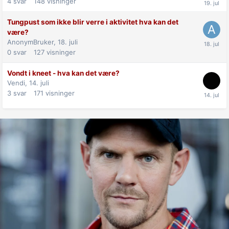
4
svar
148
visninger
Tungpust som ikke blir verre i aktivitet hva kan det
være?
AnonymBruker,
18. juli
0
svar
127
visninger
Vondt i kneet - hva kan det være?
Vendi,
14. juli
3
svar
171
visninger