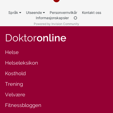
Språk
Utseende
Personvernvilkår
Kontakt oss
Informasjonskapsler
Powered by Invision Community
Doktor
online
Helse
Helseleksikon
Kosthold
Trening
Velvære
Fitnessbloggen