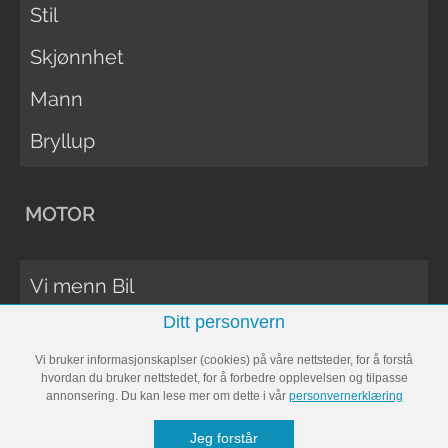
Stil
Skjønnhet
Mann
Bryllup
MOTOR
Vi menn Bil
Ditt personvern
Biltester
Vi bruker informasjonskaplser (cookies) på våre nettsteder, for å forstå
Vi Menn Båt
hvordan du bruker nettstedet, for å forbedre opplevelsen og tilpasse
annonsering. Du kan lese mer om dette i vår
personvernerklæring
Båttester
Jeg forstår