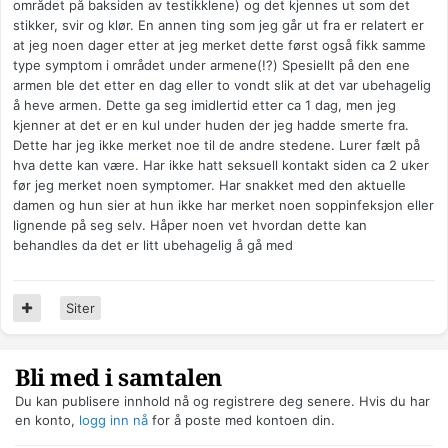
området på baksiden av testikklene) og det kjennes ut som det
stikker, svir og klør. En annen ting som jeg går ut fra er relatert er
at jeg noen dager etter at jeg merket dette først også fikk samme
type symptom i området under armene(!?) Spesiellt på den ene
armen ble det etter en dag eller to vondt slik at det var ubehagelig
å heve armen. Dette ga seg imidlertid etter ca 1 dag, men jeg
kjenner at det er en kul under huden der jeg hadde smerte fra.
Dette har jeg ikke merket noe til de andre stedene. Lurer fælt på
hva dette kan være. Har ikke hatt seksuell kontakt siden ca 2 uker
før jeg merket noen symptomer. Har snakket med den aktuelle
damen og hun sier at hun ikke har merket noen soppinfeksjon eller
lignende på seg selv. Håper noen vet hvordan dette kan
behandles da det er litt ubehagelig å gå med
Siter
Bli med i samtalen
Du kan publisere innhold nå og registrere deg senere. Hvis du har
en konto,
logg inn nå
for å poste med kontoen din.