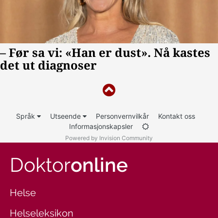
Språk
Utseende
Personvernvilkår
Kontakt oss
Informasjonskapsler
Powered by Invision Community
Doktor
online
Helse
Helseleksikon