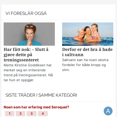
VI FORESLÅR OGSÅ
Har fått nok: – Slutt å
Derfor er det bra å bade
gjøre dette på
i saltvann
treningssenteret
Saltvann kan ha noen ekstra
fordeler for både kropp og
Mette Kirstine Goddiksen har
sinn.
merket seg en irriterende
trend på treningssenteret. Nå
tar hun et oppgjør.
SISTE TRÅDER I SAMME KATEGORI
Noen som har erfaring med Seroquel?
1
2
3
4