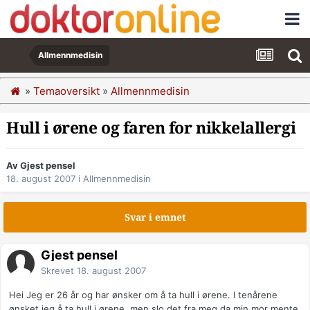
Allmennmedisin
»
Temaoversikt
»
Allmennmedisin
Hull i ørene og faren for nikkelallergi
Av Gjest pensel
18. august 2007
i
Allmennmedisin
Svar i emnet
Gjest pensel
Skrevet
18. august 2007
Hei Jeg er 26 år og har ønsker om å ta hull i ørene. I tenårene
ønsket jeg å ta hull i ørene, men slo det fra meg da min mor mente