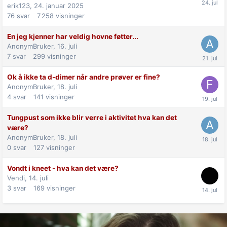
erik123,
24. januar 2025
76
svar
7 258
visninger
En jeg kjenner har veldig hovne føtter...
AnonymBruker,
16. juli
7
svar
299
visninger
Ok å ikke ta d-dimer når andre prøver er fine?
AnonymBruker,
18. juli
4
svar
141
visninger
Tungpust som ikke blir verre i aktivitet hva kan det
være?
AnonymBruker,
18. juli
0
svar
127
visninger
Vondt i kneet - hva kan det være?
Vendi,
14. juli
3
svar
169
visninger