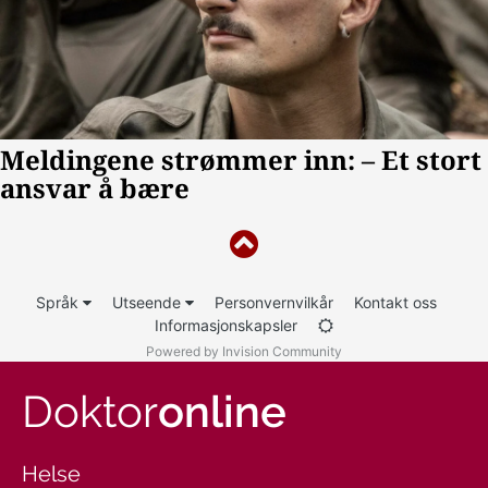
Språk
Utseende
Personvernvilkår
Kontakt oss
Informasjonskapsler
Powered by Invision Community
Doktor
online
Helse