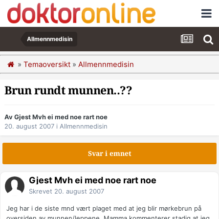
Allmennmedisin
»
Temaoversikt
»
Allmennmedisin
Brun rundt munnen..??
Av Gjest Mvh ei med noe rart noe
20. august 2007
i
Allmennmedisin
Svar i emnet
Gjest Mvh ei med noe rart noe
Skrevet
20. august 2007
Jeg har i de siste mnd vært plaget med at jeg blir mørkebrun på
oversiden av munnen/leppene. Mamma kommenterer stadig at jeg