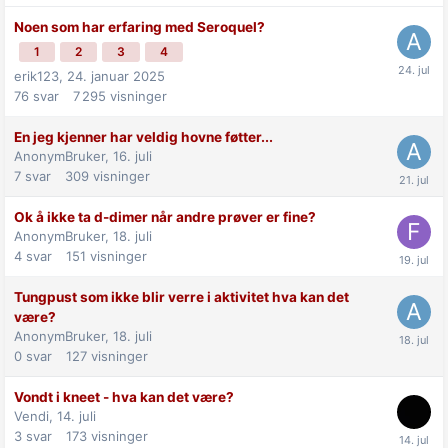
Noen som har erfaring med Seroquel?
1
2
3
4
erik123,
24. januar 2025
76
svar
7 295
visninger
En jeg kjenner har veldig hovne føtter...
AnonymBruker,
16. juli
7
svar
309
visninger
Ok å ikke ta d-dimer når andre prøver er fine?
AnonymBruker,
18. juli
4
svar
151
visninger
Tungpust som ikke blir verre i aktivitet hva kan det
være?
AnonymBruker,
18. juli
0
svar
127
visninger
Vondt i kneet - hva kan det være?
Vendi,
14. juli
3
svar
173
visninger