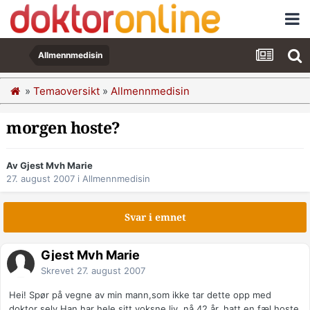
Allmennmedisin
»
Temaoversikt
»
Allmennmedisin
morgen hoste?
Av Gjest Mvh Marie
27. august 2007
i
Allmennmedisin
Svar i emnet
Gjest Mvh Marie
Skrevet
27. august 2007
Hei! Spør på vegne av min mann,som ikke tar dette opp med
doktor selv.Han har hele sitt voksne liv ,nå 42 år, hatt en fæl hoste