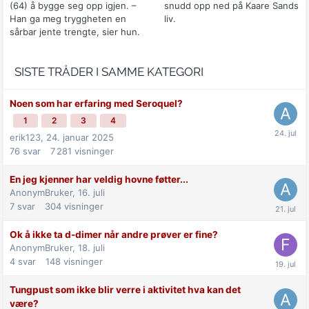
(64) å bygge seg opp igjen. –
snudd opp ned på Kaare Sands
Han ga meg tryggheten en
liv.
sårbar jente trengte, sier hun.
SISTE TRÅDER I SAMME KATEGORI
Noen som har erfaring med Seroquel?
1
2
3
4
erik123,
24. januar 2025
76
svar
7 281
visninger
En jeg kjenner har veldig hovne føtter...
AnonymBruker,
16. juli
7
svar
304
visninger
Ok å ikke ta d-dimer når andre prøver er fine?
AnonymBruker,
18. juli
4
svar
148
visninger
Tungpust som ikke blir verre i aktivitet hva kan det
være?