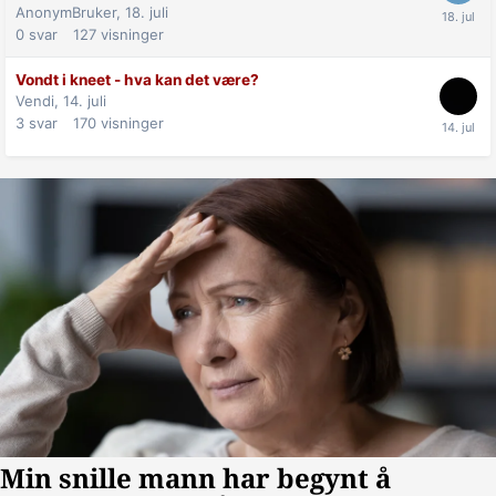
AnonymBruker,
18. juli
0
svar
127
visninger
Vondt i kneet - hva kan det være?
Vendi,
14. juli
3
svar
170
visninger