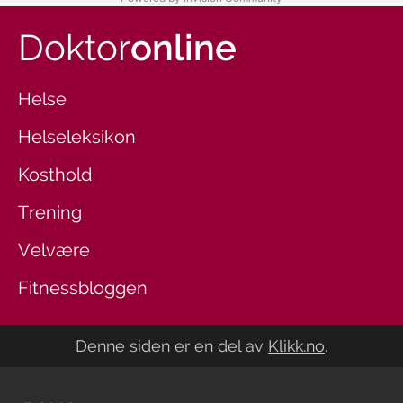
Doktor
online
Helse
Helseleksikon
Kosthold
Trening
Velvære
Fitnessbloggen
Denne siden er en del av
Klikk.no
.