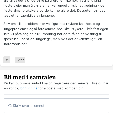
allergi så det å undersøke på allergi er ikke nok. Ved langvarig
hoste pleier man å gjøre en enkel lungefunksjonsutredning - de
fleste almenpraktikere burde kunne gjøre det. Dessuten bør det
taes et røntgenbilde av lungene.
Selv om slike problemer er vanligst hos røykere kan hoste og
lungeproblemer også forekomme hos ikke-røykere. Hvis fastlegen
ikke vil påta seg en slik utredning bør dere få en henvisning til
spesialist - helst en lungelege, men hvis det er vanskelig til en
indremedisiner.
Siter
Bli med i samtalen
Du kan publisere innhold nå og registrere deg senere. Hvis du har
en konto,
logg inn nå
for å poste med kontoen din.
Skriv svar til emnet...