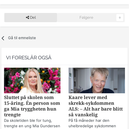
Del
Følgere
0
Gå til emneliste
VI FORESLÅR OGSÅ
Sluttet på skolen som
Kaare lever med
15-åring. Én person som
skrekk-sykdommen
ga Mia tryggheten hun
ALS: – Alt har bare blitt
trengte
så vanskelig
Da skoletiden ble for tung,
På få måneder har den
trengte en ung Mia Gundersen
uhelbredelige sykdommen