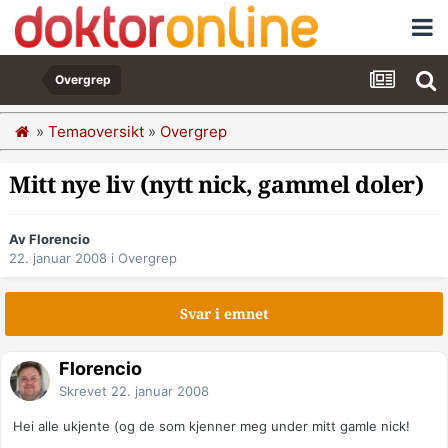
Overgrep
»
Temaoversikt
»
Overgrep
Mitt nye liv (nytt nick, gammel doler)
Av Florencio
22. januar 2008
i
Overgrep
Svar i emnet
Florencio
Skrevet
22. januar 2008
Hei alle ukjente (og de som kjenner meg under mitt gamle nick!