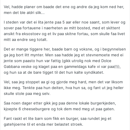
Vel, hadde planer om baade det ene og andre da jeg kom ned her,
men det ble aldri slik...
I steden var det ei lita jente paa 5 aar eller noe saant, som lever og
sover paa fortauene i naerheten av mitt bosted, med et skittent
ansikt fra eksostoev og et liv paa skitne fortau, som skulle faa livet
mitt aa endre seg totalt.
Det er mange tiggere her, baade barn og voksne, og i begynnelsen
ga jeg bort litt mynter. Men saa hadde jeg et stevnemoete med ei
jente som paasto hun var fattig (gikk utrolig nok med Dolce
Gabbana veske og klaget paa en gammeldags kafe vi var paa(!)),
og hun sa at de bare tigget til det hun kalte syndikatet.
Vel, saa jeg stoppet aa gi og gjorde meg hard, men det var liksom
ikke meg. Tenkte paa hun deiten, hva hun sa, og fant ut jeg heller
skulle stole paa meg selv.
Saa noen dager etter gikk jeg paa denne lokale burgerkjeden,
kjoepte 6 cheeseburgere og tok dem med meg ut paa gaten.
Fant raskt et lite barn som fikk en burger, saa rundet jeg et
gatehjoerne til et enda mer belastet stroek.