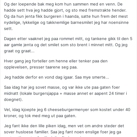
Og der loepende bak meg kom hun sammen med en venn. De
hadde sett hva jeg hadde gjort, og sto med fremstrakte hender.
Og da hun jenta fikk burgeren i haanda, satte hun frem det mest
nydelige, lykkelige og takknemlige barnesmilet jeg har noensinne
sett.
Dagen etter vaaknet jeg paa rommet mitt, og tankene gikk til den 5
aar gamle jenta og det smilet som sto brent i minnet mitt. Og jeg
graat og graat...
Hver gang jeg forteller om henne eller tenker paa den
opplevelsen, presser taarene seg paa.
Jeg hadde derfor en vond dag igaar. Saa mye smerte...
Saa idag har jeg sovet masse, og var ikke ute paa gaten foer
midnatt (lokale burgersjappa + masse annet er aapent 24 timer i
doegnet).
Vel, idag kjoepte jeg 6 cheeseburgermenyer som kostet under 40
kroner, og tok med meg ut paa gaten.
Jeg fant ikke den lille piken idag, men vet om andre steder det
sover husloese familier. Saa jeg fant noen enslige foer jeg ga