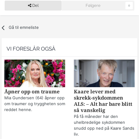
Del
Følgere
0
Gå til emneliste
VI FORESLÅR OGSÅ
Åpner opp om traume
Kaare lever med
skrekk-sykdommen
Mia Gundersen (64) åpner opp
om traumer og tryggheten som
ALS: – Alt har bare blitt
reddet henne.
så vanskelig
På få måneder har den
uhelbredelige sykdommen
snudd opp ned på Kaare Sands
liv.