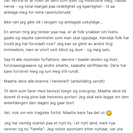
Det verste er at noen av dem som lyver og misbrukte meg, hadde
nerve - og total mangel paa redelighet og kjaerlighet - til aa
anklage meg for mine raseriutbrudd.
Ikke rart jeg gikk vill i skogen og anklagde uskyldige...
En annen ting jeg tenker paa naa, er at folk snakker om livets
gaate og skjulte sannheter som man skal oppdage. Kanskje folk har
trodd jeg har forstaatt noe? Jeg kan se glimt av andre ting
innimellom, men er stort sett blind og dum - og meg selv.
Saa til alle mystiske forfattere, laerere i baade skolen og livet,
forstaasegpaaere og andre smarte, saakalte skriftlaerde: Dere har
bare forvirret meg og lurt meg trill rundt.
Maatte dere alle brenne i helvete!!! (anbefaling sendt)
Til dem som farer med bevisst loegn og overgrep: Maatte dere bli
doemt til evig pine bak helvetes porter! Jeg skal selv legge inn den
anbefalingen den dagen jeg gaar bort.
Vel, nok om min tragiske fortid. Maatte bare faa det ut
Jeg har nemlig startet paa et nytt liv, i et nytt land, med nye
venner og ny "familie". Jeg reiste spontant etter nyttaar, var ute