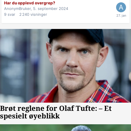
Har du opplevd overgrep?
AnonymBruker,
5. september 2024
9
svar
2 240
visninger