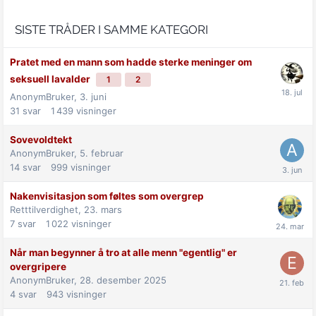
SISTE TRÅDER I SAMME KATEGORI
Pratet med en mann som hadde sterke meninger om
seksuell lavalder
1
2
AnonymBruker,
3. juni
31
svar
1 439
visninger
Sovevoldtekt
AnonymBruker,
5. februar
14
svar
999
visninger
Nakenvisitasjon som føltes som overgrep
Retttilverdighet,
23. mars
7
svar
1 022
visninger
Når man begynner å tro at alle menn "egentlig" er
overgripere
AnonymBruker,
28. desember 2025
4
svar
943
visninger