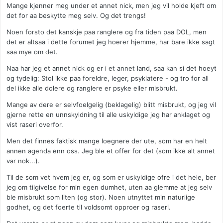
Mange kjenner meg under et annet nick, men jeg vil holde kjeft om
det for aa beskytte meg selv. Og det trengs!
Noen forsto det kanskje paa ranglere og fra tiden paa DOL, men
det er altsaa i dette forumet jeg hoerer hjemme, har bare ikke sagt
saa mye om det.
Naa har jeg et annet nick og er i et annet land, saa kan si det hoeyt
og tydelig: Stol ikke paa foreldre, leger, psykiatere - og tro for all
del ikke alle dolere og ranglere er psyke eller misbrukt.
Mange av dere er selvfoelgelig (beklagelig) blitt misbrukt, og jeg vil
gjerne rette en unnskyldning til alle uskyldige jeg har anklaget og
vist raseri overfor.
Men det finnes faktisk mange loegnere der ute, som har en helt
annen agenda enn oss. Jeg ble et offer for det (som ikke alt annet
var nok...).
Til de som vet hvem jeg er, og som er uskyldige ofre i det hele, ber
jeg om tilgivelse for min egen dumhet, uten aa glemme at jeg selv
ble misbrukt som liten (og stor). Noen utnyttet min naturlige
godhet, og det foerte til voldsomt opproer og raseri.