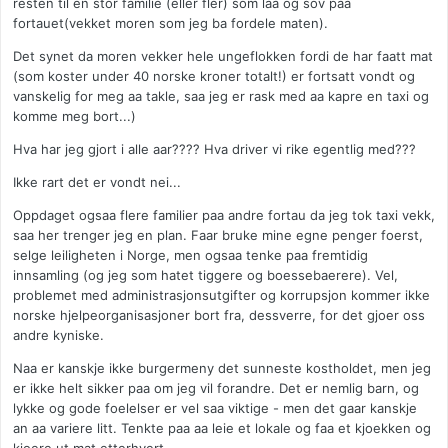
resten til en stor familie (eller fler) som laa og sov paa
fortauet(vekket moren som jeg ba fordele maten).
Det synet da moren vekker hele ungeflokken fordi de har faatt mat
(som koster under 40 norske kroner totalt!) er fortsatt vondt og
vanskelig for meg aa takle, saa jeg er rask med aa kapre en taxi og
komme meg bort...)
Hva har jeg gjort i alle aar???? Hva driver vi rike egentlig med???
Ikke rart det er vondt nei...
Oppdaget ogsaa flere familier paa andre fortau da jeg tok taxi vekk,
saa her trenger jeg en plan. Faar bruke mine egne penger foerst,
selge leiligheten i Norge, men ogsaa tenke paa fremtidig
innsamling (og jeg som hatet tiggere og boessebaerere). Vel,
problemet med administrasjonsutgifter og korrupsjon kommer ikke
norske hjelpeorganisasjoner bort fra, dessverre, for det gjoer oss
andre kyniske.
Naa er kanskje ikke burgermeny det sunneste kostholdet, men jeg
er ikke helt sikker paa om jeg vil forandre. Det er nemlig barn, og
lykke og gode foelelser er vel saa viktige - men det gaar kanskje
an aa variere litt. Tenkte paa aa leie et lokale og faa et kjoekken og
kjoere ut mat etterhvert.