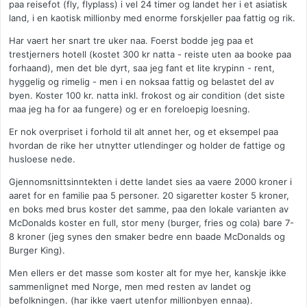
paa reisefot (fly, flyplass) i vel 24 timer og landet her i et asiatisk
land, i en kaotisk millionby med enorme forskjeller paa fattig og rik.
Har vaert her snart tre uker naa. Foerst bodde jeg paa et
trestjerners hotell (kostet 300 kr natta - reiste uten aa booke paa
forhaand), men det ble dyrt, saa jeg fant et lite krypinn - rent,
hyggelig og rimelig - men i en noksaa fattig og belastet del av
byen. Koster 100 kr. natta inkl. frokost og air condition (det siste
maa jeg ha for aa fungere) og er en foreloepig loesning.
Er nok overpriset i forhold til alt annet her, og et eksempel paa
hvordan de rike her utnytter utlendinger og holder de fattige og
husloese nede.
Gjennomsnittsinntekten i dette landet sies aa vaere 2000 kroner i
aaret for en familie paa 5 personer. 20 sigaretter koster 5 kroner,
en boks med brus koster det samme, paa den lokale varianten av
McDonalds koster en full, stor meny (burger, fries og cola) bare 7-
8 kroner (jeg synes den smaker bedre enn baade McDonalds og
Burger King).
Men ellers er det masse som koster alt for mye her, kanskje ikke
sammenlignet med Norge, men med resten av landet og
befolkningen. (har ikke vaert utenfor millionbyen ennaa).