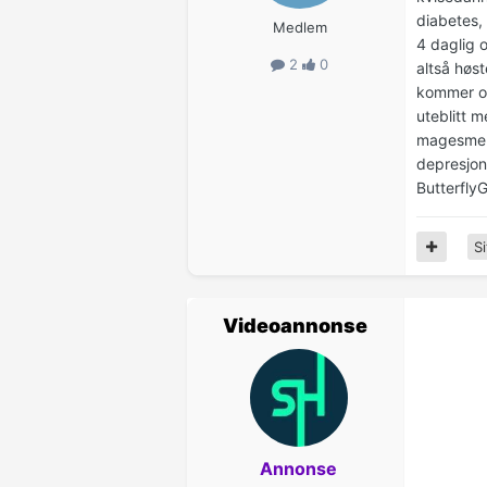
diabetes,
Medlem
4 daglig 
2
0
altså høs
kommer og
uteblitt 
magesmert
depresjon,
ButterflyGi
Si
Videoannonse
Annonse