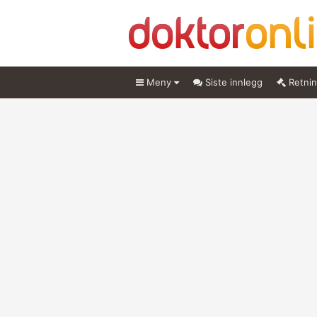
Meny
Siste innlegg
Retnin