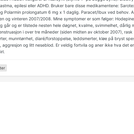
 astma, epilesi eller ADHD. Bruker bare disse medikamentene: Sarot
og Polarmin prolongatum 6 mg x 1 daglig. Paracet/Ibux ved behov. Alt
ten og vinteren 2007/2008. Mine symptomer er som følger: Hodepine 
 går og er tilstede nesten hele døgnet, kvalme, svimmelhet, dårlig ma
menstruasjon i over tre måneder (siden midten av oktober 2007), rask 
er, munntørrhet, diaré/forstoppelse, leddsmerter, kløe på bryst spe
 aggresjon og litt neseblod. Er veldig fortvila og aner ikke hva det e
rl.
ter