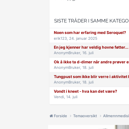
SISTE TRÅDER I SAMME KATEGO
Noen som har erfaring med Seroquel?
erik123,
24. januar 2025
En jeg kjenner har veldig hovne føtter...
AnonymBruker,
16. juli
Ok å ikke ta d-dimer når andre prøver e
AnonymBruker,
18. juli
Tungpust som ikke blir verre i aktivite
AnonymBruker,
18. juli
Vondt i kneet - hva kan det være?
Vendi,
14. juli
Forside
Temaoversikt
Allmennmedis