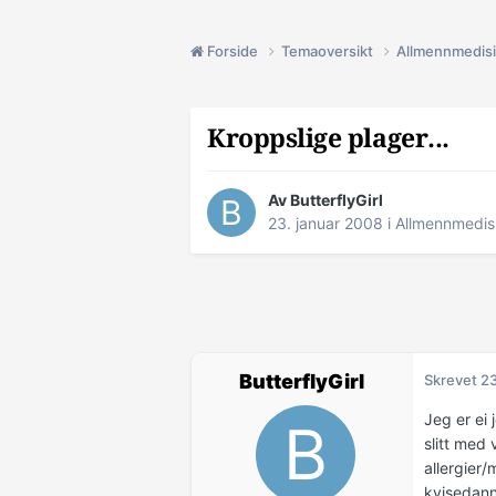
Forside
Temaoversikt
Allmennmedis
Kroppslige plager...
Av ButterflyGirl
23. januar 2008
i
Allmennmedis
ButterflyGirl
Skrevet
23
Jeg er ei
slitt med
allergier/
kvisedanne