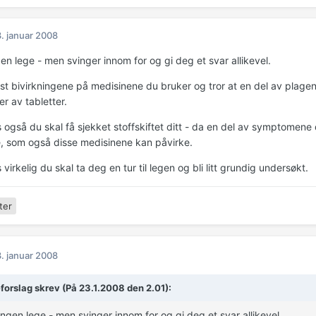
. januar 2008
en lege - men svinger innom for og gi deg et svar allikevel.
est bivirkningene på medisinene du bruker og tror at en del av plagen
er av tabletter.
 også du skal få sjekket stoffskiftet ditt - da en del av symptomene 
te, som også disse medisinene kan påvirke.
virkelig du skal ta deg en tur til legen og bli litt grundig undersøkt.
ter
. januar 2008
forslag skrev (På 23.1.2008 den 2.01):
ingen lege - men svinger innom for og gi deg et svar allikevel.