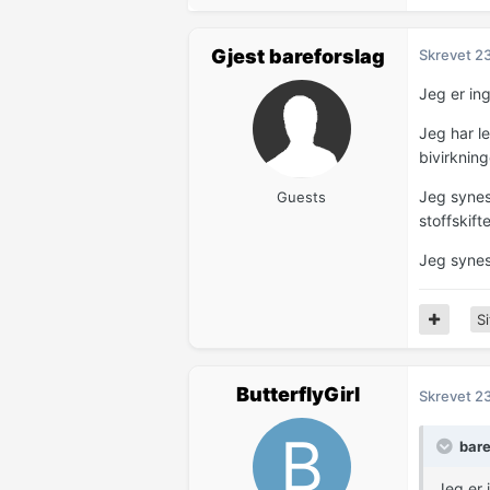
Gjest bareforslag
Skrevet
23
Jeg er ing
Jeg har l
bivirkning
Jeg synes
Guests
stoffskif
Jeg synes 
Si
ButterflyGirl
Skrevet
23
bare
Jeg er 