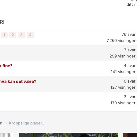
ditt 
RI
76
svar
1
2
3
4
7 260
visninger
7
svar
299
visninger
4
svar
r fine?
141
visninger
0
svar
t hva kan det være?
127
visninger
3
svar
170
visninger
in
Kroppslige plager...