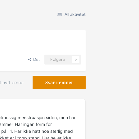
All aktivitet
Del
Følgere
0
t nytt emne
Svar i emnet
egelmessig menstruasjon siden, men har
ammel. Har ingen form for
i på 11. Har ikke hatt noe særlig med
ket er i topp stand. Har heller ikke