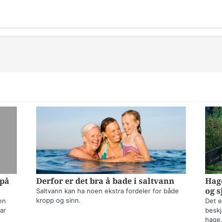
 på
Derfor er det bra å bade i saltvann
Hage
og s
Saltvann kan ha noen ekstra fordeler for både
kropp og sinn.
en
Det e
ar
beskj
hage,