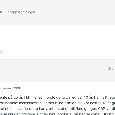
in
Kroppslige plager...
in
Star
. januar 2008
 jente på 20 år, fikk mensen første gang da jeg var 10 år, har hatt r
 voldsomme menssmerter. Fjernet blindtarm da jeg var nesten 13 år g
matintoleranse da dette har vært testet opptil flere ganger. CRP-verd
lse i huden tidligere. Er nærsynt (styrke 1- på begge øyne). Blodtryk