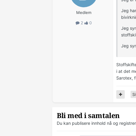
Jeg har
Medlem
bivirkn
2
0
Jeg syn
stoffsk
Jeg syn
Stoffskift
i at det 
Sarotex, 
Si
Bli med i samtalen
Du kan publisere innhold nå og registre