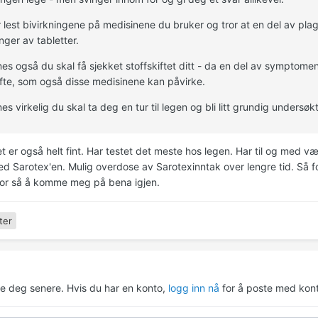
 lest bivirkningene på medisinene du bruker og tror at en del av plag
inger av tabletter.
es også du skal få sjekket stoffskiftet ditt - da en del av symptomen
ifte, som også disse medisinene kan påvirke.
es virkelig du skal ta deg en tur til legen og bli litt grundig undersøkt
et er også helt fint. Har testet det meste hos legen. Har til og med væ
med Sarotex'en. Mulig overdose av Sarotexinntak over lengre tid. Så 
for så å komme meg på bena igjen.
ter
re deg senere. Hvis du har en konto,
logg inn nå
for å poste med kont