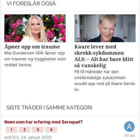
VI FORESLÅR OGSÅ
Åpner opp om traume
Kaare lever med
skrekk-sykdommen
Mia Gundersen (64) åpner opp
om traumer og tryggheten som
ALS: – Alt har bare blitt
reddet henne.
så vanskelig
På få måneder har den
uhelbredelige sykdommen
snudd opp ned på Kaare Sands
liv.
SISTE TRÅDER I SAMME KATEGORI
Noen som har erfaring med Seroquel?
1
2
3
4
erik123,
24. januar 2025