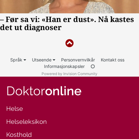
Språk
Utseende
Personvernvilkår
Kontakt oss
Informasjonskapsler
Powered by Invision Community
Doktor
online
Helse
Helseleksikon
Kosthold