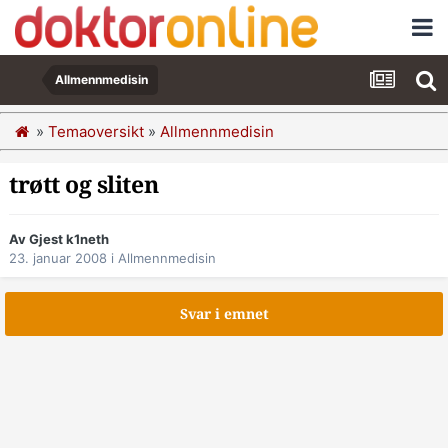
Allmennmedisin
»
Temaoversikt
»
Allmennmedisin
trøtt og sliten
Av Gjest k1neth
23. januar 2008
i
Allmennmedisin
Svar i emnet