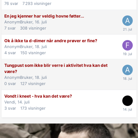
76
svar
7 293
visninger
En jeg kjenner har veldig hovne føtter...
AnonymBruker,
16. juli
7
svar
308
visninger
Ok å ikke ta d-dimer når andre prøver er fine?
AnonymBruker,
18. juli
4
svar
150
visninger
Tungpust som ikke blir verre i aktivitet hva kan det
være?
AnonymBruker,
18. juli
0
svar
127
visninger
Vondt i kneet - hva kan det være?
Vendi,
14. juli
3
svar
173
visninger