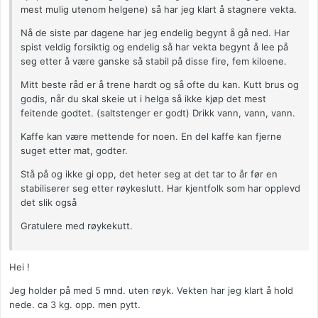
mest mulig utenom helgene) så har jeg klart å stagnere vekta.
Nå de siste par dagene har jeg endelig begynt å gå ned. Har
spist veldig forsiktig og endelig så har vekta begynt å lee på
seg etter å være ganske så stabil på disse fire, fem kiloene.
Mitt beste råd er å trene hardt og så ofte du kan. Kutt brus og
godis, når du skal skeie ut i helga så ikke kjøp det mest
feitende godtet. (saltstenger er godt) Drikk vann, vann, vann.
Kaffe kan være mettende for noen. En del kaffe kan fjerne
suget etter mat, godter.
Stå på og ikke gi opp, det heter seg at det tar to år før en
stabiliserer seg etter røykeslutt. Har kjentfolk som har opplevd
det slik også
Gratulere med røykekutt.
Hei !
Jeg holder på med 5 mnd. uten røyk. Vekten har jeg klart å hold
nede. ca 3 kg. opp. men pytt.