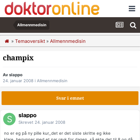
Allmennmedisin
»
Temaoversikt
»
Allmennmedisin
champix
Av slappo
24. januar 2008
i
Allmennmedisin
Svar i emnet
slappo
Skrevet
24. januar 2008
no er eg på ny pille kur,,det er det siste skritte eg ikke
klare,,begynner med et par røyk for dagen,,så økte det til 8 og då