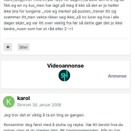
fikk eg en ny kur,,men har lagt på meg 8 kilo så det er jo helller
ikke bra for lungene ,,noe eg merker på pusten,,trener litt og
svømmer litt,men vekta rikker seg ikke,,så no lurer eg hva i alle
dager skjer,,eg var litt over vektig fra før så dette gjør det jo ikke
bedre,,noen som har et råd eller 2 :=)
Siter
Videoannonse
Annonse
karol
Skrevet
26. januar 2008
Jeg tror det er viktig å ta en ting av gangen.
Konsentrer deg først med å slutte og røyke. Væ litt bevist hva du
spiser uten at du slanker deg. Øk treningsmengden. Når du har