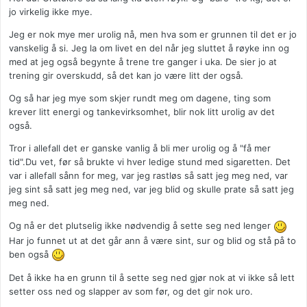
jo virkelig ikke mye.
Jeg er nok mye mer urolig nå, men hva som er grunnen til det er jo
vanskelig å si. Jeg la om livet en del når jeg sluttet å røyke inn og
med at jeg også begynte å trene tre ganger i uka. De sier jo at
trening gir overskudd, så det kan jo være litt der også.
Og så har jeg mye som skjer rundt meg om dagene, ting som
krever litt energi og tankevirksomhet, blir nok litt urolig av det
også.
Tror i allefall det er ganske vanlig å bli mer urolig og å "få mer
tid".Du vet, før så brukte vi hver ledige stund med sigaretten. Det
var i allefall sånn for meg, var jeg rastløs så satt jeg meg ned, var
jeg sint så satt jeg meg ned, var jeg blid og skulle prate så satt jeg
meg ned.
Og nå er det plutselig ikke nødvendig å sette seg ned lenger
Har jo funnet ut at det går ann å være sint, sur og blid og stå på to
ben også
Det å ikke ha en grunn til å sette seg ned gjør nok at vi ikke så lett
setter oss ned og slapper av som før, og det gir nok uro.