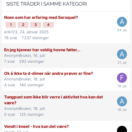
SISTE TRÅDER I SAMME KATEGORI
Noen som har erfaring med Seroquel?
1
2
3
4
erik123,
24. januar 2025
76
svar
7 237
visninger
En jeg kjenner har veldig hovne føtter...
AnonymBruker,
16. juli
7
svar
293
visninger
Ok å ikke ta d-dimer når andre prøver er fine?
AnonymBruker,
18. juli
4
svar
140
visninger
Tungpust som ikke blir verre i aktivitet hva kan det
være?
AnonymBruker,
18. juli
0
svar
125
visninger
Vondt i kneet - hva kan det være?
Vendi,
14. juli