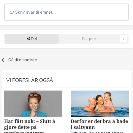
Skriv svar til emnet...
Del
Følgere
0
Gå til emneliste
VI FORESLÅR OGSÅ
Har fått nok: – Slutt å
Derfor er det bra å bade
gjøre dette på
i saltvann
Saltvann kan ha noen ekstra