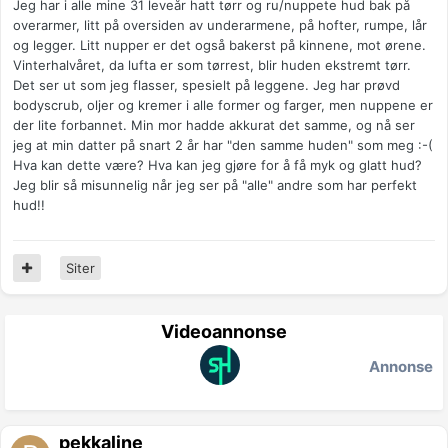
Jeg har i alle mine 31 leveår hatt tørr og ru/nuppete hud bak på
overarmer, litt på oversiden av underarmene, på hofter, rumpe, lår
og legger. Litt nupper er det også bakerst på kinnene, mot ørene.
Vinterhalvåret, da lufta er som tørrest, blir huden ekstremt tørr.
Det ser ut som jeg flasser, spesielt på leggene. Jeg har prøvd
bodyscrub, oljer og kremer i alle former og farger, men nuppene er
der lite forbannet. Min mor hadde akkurat det samme, og nå ser
jeg at min datter på snart 2 år har "den samme huden" som meg :-(
Hva kan dette være? Hva kan jeg gjøre for å få myk og glatt hud?
Jeg blir så misunnelig når jeg ser på "alle" andre som har perfekt
hud!!
Siter
Videoannonse
Annonse
pekkaline