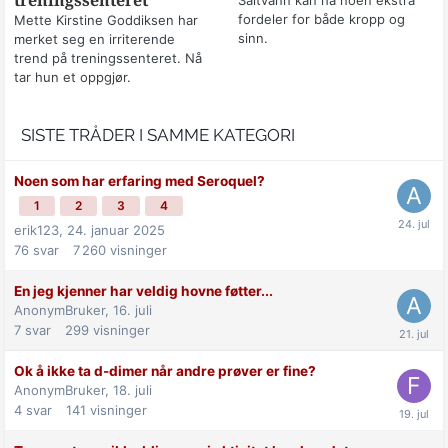
treningssenteret
fordeler for både kropp og
Mette Kirstine Goddiksen har
sinn.
merket seg en irriterende
trend på treningssenteret. Nå
tar hun et oppgjør.
SISTE TRÅDER I SAMME KATEGORI
Noen som har erfaring med Seroquel?
1
2
3
4
erik123,
24. januar 2025
76
svar
7 260
visninger
En jeg kjenner har veldig hovne føtter...
AnonymBruker,
16. juli
7
svar
299
visninger
Ok å ikke ta d-dimer når andre prøver er fine?
AnonymBruker,
18. juli
4
svar
141
visninger