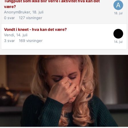
Tungpust som ikke blir verre i aktivitet hva kan det
være?
AnonymBruker,
18. juli
0
svar
127
visninger
Vondt i kneet - hva kan det være?
Vendi,
14. juli
3
svar
169
visninger