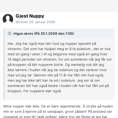
Gjest Nuppy
Skrevet
26. januar 2008
ritgun skrev (På 25.1.2008 den 7.55):
Hei. Jeg har også mye tørr hud og nupper spesielt på
vinteren. Det som har hjulpet meg er å ta solarium , det er nok
med en gang i uken ( til og begynne med også en gang hver
14 dag)i perioder om vinteren, for om sommeren når jeg får sol
på kroppen så blir nuppene borte. Og merkelig nok blir jeg
ikke tørrere i huden når jeg tar solarium og det varierer hvor
mye sol jeg tar. Sønnen min på 11 år har fått min hud også,
men jeg har ikke latt han ta sol i solarium. Jeg ser at om
sommeren blir han også bedre i huden når han har fått sol på
kroppen. For nuppene klør også.
Mine nupper klør ikke. De er bare skjemmende. Å stryke på huden
min er som å kjenne på et sandpapir, grovt sådant! På avstand ser
nuppene ut som litt røde prikker, ellers tror de fleste at jeg har