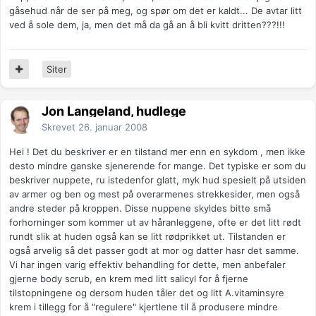
gåsehud når de ser på meg, og spør om det er kaldt... De avtar litt
ved å sole dem, ja, men det må da gå an å bli kvitt dritten???!!!
Siter
Jon Langeland, hudlege
Skrevet
26. januar 2008
Hei ! Det du beskriver er en tilstand mer enn en sykdom , men ikke
desto mindre ganske sjenerende for mange. Det typiske er som du
beskriver nuppete, ru istedenfor glatt, myk hud spesielt på utsiden
av armer og ben og mest på overarmenes strekkesider, men også
andre steder på kroppen. Disse nuppene skyldes bitte små
forhorninger som kommer ut av håranleggene, ofte er det litt rødt
rundt slik at huden også kan se litt rødprikket ut. Tilstanden er
også arvelig så det passer godt at mor og datter hasr det samme.
Vi har ingen varig effektiv behandling for dette, men anbefaler
gjerne body scrub, en krem med litt salicyl for å fjerne
tilstopningene og dersom huden tåler det og litt A.vitaminsyre
krem i tillegg for å "regulere" kjertlene til å produsere mindre