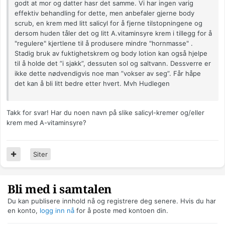
godt at mor og datter hasr det samme. Vi har ingen varig
effektiv behandling for dette, men anbefaler gjerne body
scrub, en krem med litt salicyl for å fjerne tilstopningene og
dersom huden tåler det og litt A.vitaminsyre krem i tillegg for å
"regulere" kjertlene til å produsere mindre "hornmasse" .
Stadig bruk av fuktighetskrem og body lotion kan også hjelpe
til å holde det ”i sjakk”, dessuten sol og saltvann. Dessverre er
ikke dette nødvendigvis noe man ”vokser av seg”. Får håpe
det kan å bli litt bedre etter hvert. Mvh Hudlegen
Takk for svar! Har du noen navn på slike salicyl-kremer og/eller
krem med A-vitaminsyre?
Siter
Bli med i samtalen
Du kan publisere innhold nå og registrere deg senere. Hvis du har
en konto,
logg inn nå
for å poste med kontoen din.