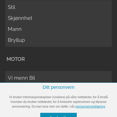
Stil
Skjønnhet
Mann
Bryllup
MOTOR
Vi menn Bil
Ditt personvern
Biltester
Vi bruker informasjonskaplser (cookies) på våre nettsteder, for å forstå
Vi Menn Båt
hvordan du bruker nettstedet, for å forbedre opplevelsen og tilpasse
annonsering. Du kan lese mer om dette i vår
personvernerklæring
Båttester