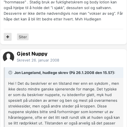
"hornmasse" . Stadig bruk av fuktighetskrem og body lotion kan
også hjelpe til å holde det ”i sjakk”, dessuten sol og saltvann.
Dessverre er ikke dette nødvendigvis noe man ”vokser av seg”. Får
håpe det kan å bli litt bedre etter hvert. Mvh Hudlegen
Siter
Gjest Nuppy
Skrevet
26. januar 2008
Jon Langeland, hudlege skrev (På 26.1.2008 den 15.57):
Hei ! Det du beskriver er en tilstand mer enn en sykdom , men
ikke desto mindre ganske sjenerende for mange. Det typiske
er som du beskriver nuppete, ru istedenfor glatt, myk hud
spesielt på utsiden av armer og ben og mest på overarmenes
strekkesider, men også andre steder på kroppen. Disse
nuppene skyldes bitte små forhorninger som kommer ut av
håranleggene, ofte er det litt rødt rundt slik at huden også kan
se litt rødprikket ut. Tilstanden er også arvelig så det passer