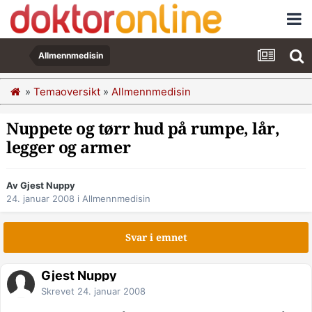
Allmennmedisin
»
Temaoversikt
»
Allmennmedisin
Nuppete og tørr hud på rumpe, lår,
legger og armer
Av Gjest Nuppy
24. januar 2008
i
Allmennmedisin
Svar i emnet
Gjest Nuppy
Skrevet
24. januar 2008