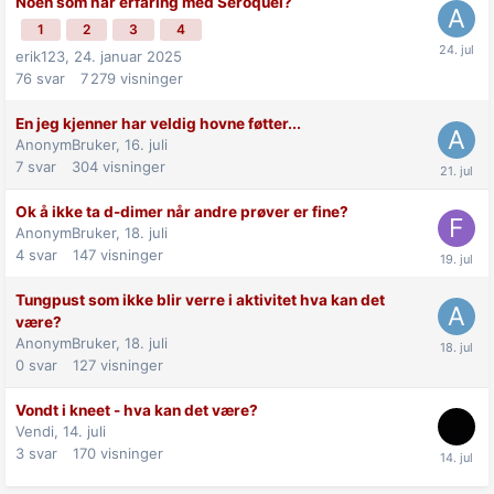
Noen som har erfaring med Seroquel?
1
2
3
4
erik123,
24. januar 2025
76
svar
7 279
visninger
En jeg kjenner har veldig hovne føtter...
AnonymBruker,
16. juli
7
svar
304
visninger
Ok å ikke ta d-dimer når andre prøver er fine?
AnonymBruker,
18. juli
4
svar
147
visninger
Tungpust som ikke blir verre i aktivitet hva kan det
være?
AnonymBruker,
18. juli
0
svar
127
visninger
Vondt i kneet - hva kan det være?
Vendi,
14. juli
3
svar
170
visninger