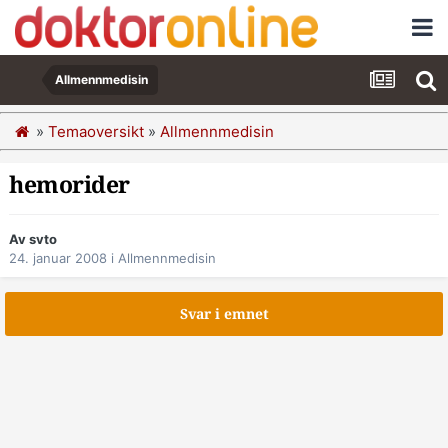
Allmennmedisin
»
Temaoversikt
»
Allmennmedisin
hemorider
Av svto
24. januar 2008
i
Allmennmedisin
Svar i emnet