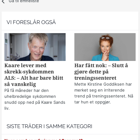
Gå til emneliste
VI FORESLÅR OGSÅ
Kaare lever med
Har fått nok: – Slutt å
skrekk-sykdommen
gjøre dette på
ALS: – Alt har bare blitt
treningssenteret
så vanskelig
Mette Kirstine Goddiksen har
merket seg en irriterende
På få måneder har den
trend på treningssenteret. Nå
uhelbredelige sykdommen
tar hun et oppgjør.
snudd opp ned på Kaare Sands
liv.
SISTE TRÅDER I SAMME KATEGORI