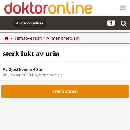
Allmennmedisin
»
Temaoversikt
»
Allmennmedisin
sterk lukt av urin
Av Gjest kvinne 40 år
29. januar 2008
i
Allmennmedisin
Svar i emnet