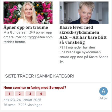
Åpner opp om traume
Kaare lever med
skrekk-sykdommen
Mia Gundersen (64) åpner opp
om traumer og tryggheten som
ALS: – Alt har bare blitt
reddet henne.
så vanskelig
På få måneder har den
uhelbredelige sykdommen
snudd opp ned på Kaare Sands
liv.
SISTE TRÅDER I SAMME KATEGORI
Noen som har erfaring med Seroquel?
1
2
3
4
erik123,
24. januar 2025
76
svar
7 295
visninger