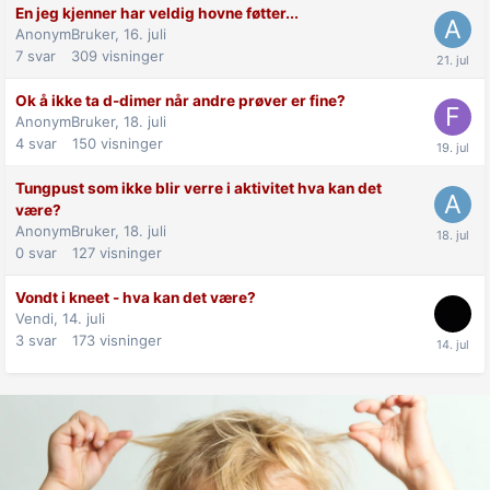
En jeg kjenner har veldig hovne føtter...
AnonymBruker,
16. juli
7
svar
309
visninger
Ok å ikke ta d-dimer når andre prøver er fine?
AnonymBruker,
18. juli
4
svar
150
visninger
Tungpust som ikke blir verre i aktivitet hva kan det
være?
AnonymBruker,
18. juli
0
svar
127
visninger
Vondt i kneet - hva kan det være?
Vendi,
14. juli
3
svar
173
visninger